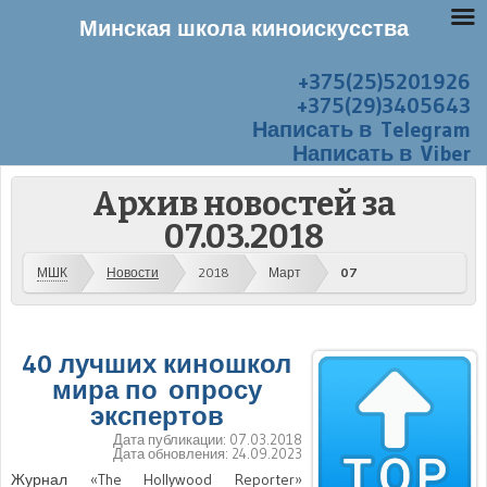
Минская школа киноискусства
+375(25)5201926
Перейти к содержанию
Меню
+375(29)3405643
Написать в Telegram
Написать в Viber
Архив новостей за
07.03.2018
МШК
Новости
2018
Март
07
40 лучших киношкол
мира по опросу
экспертов
Дата публикации:
07.03.2018
Дата обновления:
24.09.2023
Журнал «The Hollywood Reporter»