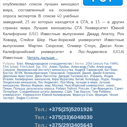
опубликовал список лучших киношкол
мира, составленный на основании
опроса экспертов. В списке 40 учебных
заведений, 25 из которых находятся в СГА, а 15 — в других
странах мира. Лучшие киношколы СГА Университет Южной
Калифорнии (USC) Известные выпускники: Джадд Апатоу, Рон
Ховард, Стейси Шер. Нью-йоркский университет Известные
выпускники: Мартин Скорсезе, Оливер Стоун, Джоэл Коэн.
Калифорнийский университет в Лос-Анджелесе (UCLA)
Известные…
Читать дальше…
Рубрика:
Блог
,
Международное сотрудничество
|
Метки:
20th Century Fox
,
FAMU
,
Film School
,
FilmSchool
,
Top
,
USC
,
Алекс Пройас
,
Александр Пэйн
,
Александр
Сокуров
,
Американский институт киноискусства
,
Андрей Тарковский
,
Бет Берс
,
Бостон
,
ВГИК
,
Великобритания
,
Герасимов
,
Германия
,
Дания
,
Джейн Кэмпион
,
Джиллиан Армстронг
,
Джон Лассетер
,
Джордж Тиллман-мл.
,
Израиль
,
Индия
,
Италия
,
Калифорния
,
киношкола
,
Кира Муратова
,
Китай
,
Колорадо
,
Лодзь
,
Лондон
,
Лондонская киношкола
,
Лос-Анджелес
,
Луи Маль
,
лучшие в мире
,
лучшие
киношколы
,
Милош Форман
,
мир
,
Москва
,
Нью-Йоркский университет
,
опрос
,
Пекин
,
Польша
,
результаты опроса
,
Роберт Тейтел
,
Россия
,
Сан-Франциско
,
Санкт-
Петербург
,
Соединённые штаты Америки
,
США
,
Тим Бертон
,
Тим Роббинс
,
университет
,
Университет Южной Калифорнии
,
Франсуа Озон
,
Франция
,
Чехия
,
эксперт
,
Эндрю Стэнтон
Тел.
:
+375(25)5201926
Тел.:
+375(33)6048030
Тел.:
+375(29)3405643