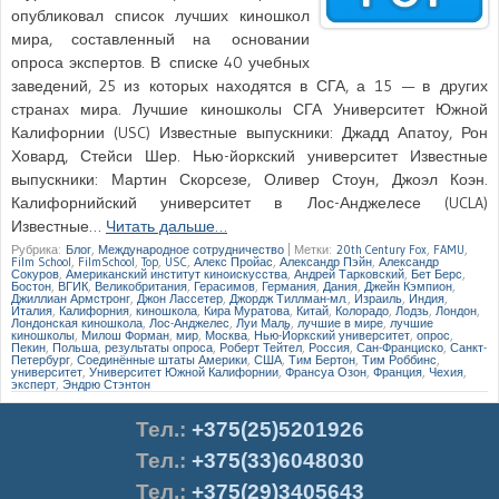
опубликовал список лучших киношкол
мира, составленный на основании
опроса экспертов. В списке 40 учебных
заведений, 25 из которых находятся в СГА, а 15 — в других
странах мира. Лучшие киношколы СГА Университет Южной
Калифорнии (USC) Известные выпускники: Джадд Апатоу, Рон
Ховард, Стейси Шер. Нью-йоркский университет Известные
выпускники: Мартин Скорсезе, Оливер Стоун, Джоэл Коэн.
Калифорнийский университет в Лос-Анджелесе (UCLA)
Известные…
Читать дальше…
Рубрика:
Блог
,
Международное сотрудничество
|
Метки:
20th Century Fox
,
FAMU
,
Film School
,
FilmSchool
,
Top
,
USC
,
Алекс Пройас
,
Александр Пэйн
,
Александр
Сокуров
,
Американский институт киноискусства
,
Андрей Тарковский
,
Бет Берс
,
Бостон
,
ВГИК
,
Великобритания
,
Герасимов
,
Германия
,
Дания
,
Джейн Кэмпион
,
Джиллиан Армстронг
,
Джон Лассетер
,
Джордж Тиллман-мл.
,
Израиль
,
Индия
,
Италия
,
Калифорния
,
киношкола
,
Кира Муратова
,
Китай
,
Колорадо
,
Лодзь
,
Лондон
,
Лондонская киношкола
,
Лос-Анджелес
,
Луи Маль
,
лучшие в мире
,
лучшие
киношколы
,
Милош Форман
,
мир
,
Москва
,
Нью-Йоркский университет
,
опрос
,
Пекин
,
Польша
,
результаты опроса
,
Роберт Тейтел
,
Россия
,
Сан-Франциско
,
Санкт-
Петербург
,
Соединённые штаты Америки
,
США
,
Тим Бертон
,
Тим Роббинс
,
университет
,
Университет Южной Калифорнии
,
Франсуа Озон
,
Франция
,
Чехия
,
эксперт
,
Эндрю Стэнтон
Тел.
:
+375(25)5201926
Тел.:
+375(33)6048030
Тел.:
+375(29)3405643