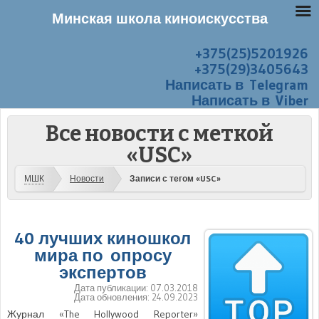
Минская школа киноискусства
+375(25)5201926
Перейти к содержанию
Меню
+375(29)3405643
Написать в Telegram
Написать в Viber
Все новости с меткой
«USC»
МШК
Новости
Записи с тегом «USC»
40 лучших киношкол
мира по опросу
экспертов
Дата публикации:
07.03.2018
Дата обновления:
24.09.2023
Журнал «The Hollywood Reporter»