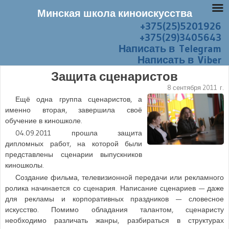
Минская школа киноискусства
+375(25)5201926
Перейти к содержанию
Меню
+375(29)3405643
Написать в Telegram
Написать в Viber
Защита сценаристов
8 сентября 2011 г.
Ещё одна группа сценаристов, а
именно вторая, завершила своё
обучение в киношколе.
04.09.2011
прошла защита
дипломных работ, на которой были
представлены сценарии выпускников
киношколы.
Создание фильма, телевизионной передачи или рекламного
ролика начинается со сценария. Написание сценариев — даже
для рекламы и корпоративных праздников — словесное
искусство. Помимо обладания талантом, сценаристу
необходимо различать жанры, разбираться в структурах