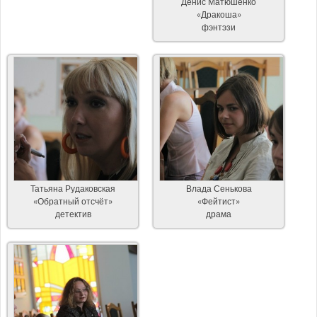
Денис Матюшенко
«Дракоша»
фэнтэзи
Татьяна Рудаковская
Влада Сенькова
«Обратный отсчёт»
«Фейтист»
детектив
драма