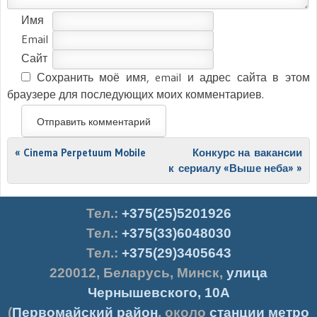
Имя
Email
Сайт
Сохранить моё имя, email и адрес сайта в этом
браузере для последующих моих комментариев.
Post navigation
«
Cinema Perpetuum Mobile
Конкурс на вакансии
к сериалу «Выше неба»
»
Тел.
:
+375(25)5201926
Тел.:
+375(33)6048030
Тел.:
+375(29)3405643
220012
,
Беларусь
,
Минск
,
улица
Чернышевского, 10А
(
Первомайский район
, около
станции метро