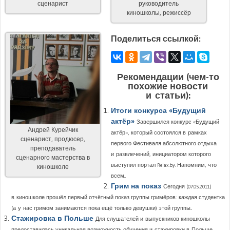
сценарист
руководитель
киношколы, режиссёр
Поделиться ссылкой:
Рекомендации (чем-то
похожие новости
и статьи):
Итоги конкурса «Будущий
актёр»
Завершился конкурс «Будущий
Андрей Курейчик
актёр», который состоялся в рамках
сценарист, продюсер,
первого Фестиваля абсолютного отдыха
преподаватель
и развлечений, инициатором которого
сценарного мастерства в
выступил портал Relax.by. Напомним, что
киношколе
всем...
Грим на показ
Сегодня (07.05.2011)
в киношколе прошёл первый отчётный показ группы гримёров: каждая студентка
(а у нас гримом занимаются пока ещё только девушки) этой группы...
Стажировка в Польше
Для слушателей и выпускников киношколы
предоставилась уникальная возможность обучения и стажировки в Польше