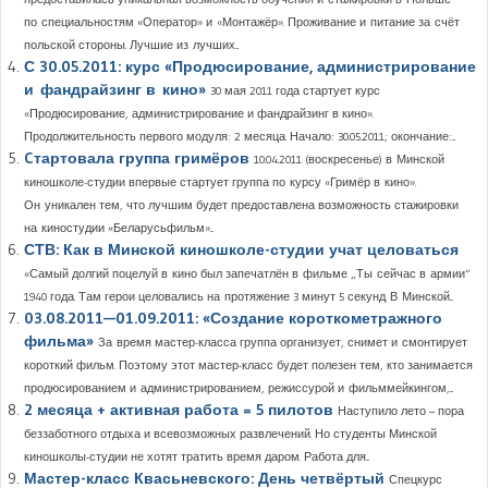
по специальностям «Оператор» и «Монтажёр». Проживание и питание за счёт
польской стороны. Лучшие из лучших...
С 30.05.2011: курс «Продюсирование, администрирование
и фандрайзинг в кино»
30 мая 2011 года стартует курс
«Продюсирование, администрирование и фандрайзинг в кино».
Продолжительность первого модуля: 2 месяца. Начало: 30.05.2011; окончание:...
Cтартовала группа гримёров
10.04.2011 (воскресенье) в Минской
киношколе-студии впервые стартует группа по курсу «Гримёр в кино».
Он уникален тем, что лучшим будет предоставлена возможность стажировки
на киностудии «Беларусьфильм»...
СТВ: Как в Минской киношколе-студии учат целоваться
«Самый долгий поцелуй в кино был запечатлён в фильме „Ты сейчас в армии“
1940 года. Там герои целовались на протяжение 3 минут 5 секунд. В Минской...
03.08.2011—01.09.2011: «Создание короткометражного
фильма»
За время мастер-класса группа организует, снимет и смонтирует
короткий фильм. Поэтому этот мастер-класс будет полезен тем, кто занимается
продюсированием и администрированием, режиссурой и фильммейкингом,...
2 месяца + активная работа = 5 пилотов
Наступило лето – пора
беззаботного отдыха и всевозможных развлечений. Но студенты Минской
киношколы-студии не хотят тратить время даром. Работа для...
Мастер-класс Квасьневского: День четвёртый
Спецкурс