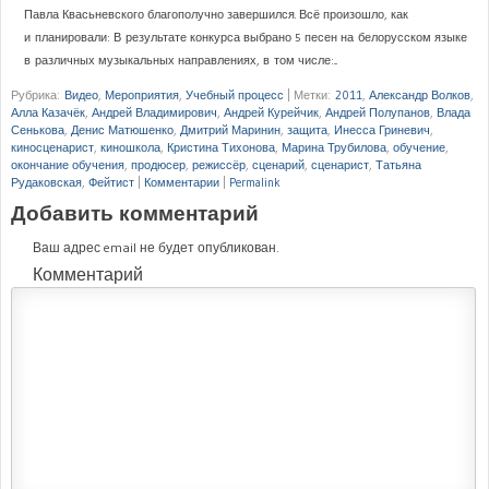
Павла Квасьневского благополучно завершился. Всё произошло, как
и планировали: В результате конкурса выбрано 5 песен на белорусском языке
в различных музыкальных направлениях, в том числе:...
Рубрика:
Видео
,
Мероприятия
,
Учебный процесс
|
Метки:
2011
,
Александр Волков
,
Алла Казачёк
,
Андрей Владимирович
,
Андрей Курейчик
,
Андрей Полупанов
,
Влада
Сенькова
,
Денис Матюшенко
,
Дмитрий Маринин
,
защита
,
Инесса Гриневич
,
киносценарист
,
киношкола
,
Кристина Тихонова
,
Марина Трубилова
,
обучение
,
окончание обучения
,
продюсер
,
режиссёр
,
сценарий
,
сценарист
,
Татьяна
Рудаковская
,
Фейтист
|
Комментарии
|
Permalink
Добавить комментарий
Ваш адрес email не будет опубликован.
Комментарий