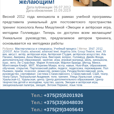
желающим!
Дата публикации:
06.07.2012
Дата обновления:
15.09.2019
Весной 2012 года киношкола в рамках учебной программы
представила уникальный для постсоветского пространства
тренинг психолога Анны Мишутиной «Эмоции и актёрская игра,
методики Голливуда». Теперь он доступен всем желающим!
Уникальное руководство, предлагаемое автором тренинга,
основывается на методиках работы
Рубрика:
Мастер-классы и спецкурсы
,
Учебный процесс
|
Метки:
1947
,
2012
,
220037
,
Actor Studio
,
advanced
,
advanced level
,
Angelina Jolie
,
Group Theatre
,
level
,
XX
век
,
август
,
актёр
,
актёрская игра
,
Актёрская Студия
,
актёрское искусство
,
Аль
Пачино
,
Америка
,
Анна Мишутина
,
Виктория
,
вопрос
,
Голливуд
,
Джейн Фонда
,
дополнительное образование
,
занятие
,
игра
,
игровая матрица
,
июль
,
киношкола
,
курс
,
лето
,
Ли Страсберг
,
Мария Успенская
,
Марлон Брандо
,
Метод
,
Минск
,
Монтгомери Клифт
,
МХТ
,
Мэрилин Монро
,
мэтр
,
навык
,
Нью-Йорк
,
образование
,
обучение
,
открытие
,
Партизанский район
,
педагог
,
педагогика
,
переживание
,
Пол
Ньюмен
,
приём
,
психолог
,
режиссёр
,
режиссура
,
Ричард Болеславский
,
роль
,
руководство
,
сертификат
,
система Станиславского
,
Станиславский
,
США
,
театр
,
театр Гроуп
,
Театральная Академия
,
тело
,
тренинг
,
Улица Уральская
,
улица
Уральская-41
,
Уральская
,
центр
,
Центр дополнительного образования
,
Центр
творчества детей и молодёжи
,
чувство
,
школа
,
Эмоции и актёрская игра
,
эмоциональная палитра
,
эмоция
,
Энтони Перкинс
,
язык тела
Тел.
:
+375(25)5201926
Тел.:
+375(33)6048030
Тел.:
+375(29)3405643