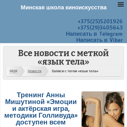
Минская школа киноискусства
+375(25)5201926
Перейти к содержанию
Меню
+375(29)3405643
Написать в Telegram
Написать в Viber
Все новости с меткой
«язык тела»
МШК
Новости
Записи с тегом «язык тела»
Тренинг Анны
Мишутиной «Эмоции
и актёрская игра,
методики Голливуда»
доступен всем