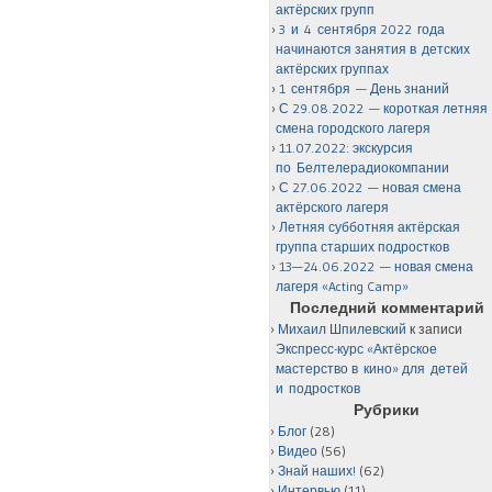
актёрских групп
3 и 4 сентября 2022 года
начинаются занятия в детских
актёрских группах
1 сентября — День знаний
С 29.08.2022 — короткая летняя
смена городского лагеря
11.07.2022: экскурсия
по Белтелерадиокомпании
С 27.06.2022 — новая смена
актёрского лагеря
Летняя субботняя актёрская
группа старших подростков
13—24.06.2022 — новая смена
лагеря «Acting Camp»
Последний комментарий
Михаил Шпилевский
к записи
Экспресс-курс «Актёрское
мастерство в кино» для детей
и подростков
Рубрики
Блог
(28)
Видео
(56)
Знай наших!
(62)
Интервью
(11)