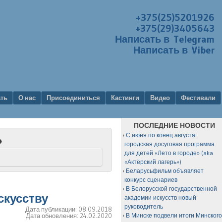
+375(25)5201926
+375(29)3405643
Написать в Telegram
Написать в Viber
ать
О нас
Присоединиться
Кастинги
Видео
Фестивали
ПОСЛЕДНИЕ НОВОСТИ
С июня по конец августа:
»
городская досуговая программа
для детей «Лето в городе» (aka
«Актёрский лагерь»)
Беларусьфильм объявляет
конкурс сценариев
В Белорусской государственной
скусству
академии искусств новый
руководитель
Дата публикации:
08.09.2018
Дата обновления:
24.02.2020
В Минске подвели итоги Минског