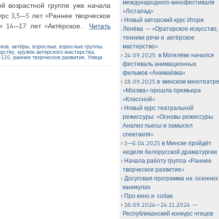
международного кинофестиваля
ой возрастной группе уже начала
«Лiстапад»
урс 3,5—5 лет «Раннее творческое
Новый авторский курс Игоря
в» 14—17 лет «Актёрское…
Читать
Ленёва — «Ораторское искусство,
техники речи и актёрское
мастерство»
тков
,
актёры
,
взрослые
,
взрослые группы
,
ерству
,
кружок актерского мастерства
,
24.09.2025: в Могилёве начался
-116
,
раннее творческое развитие
,
Улица
фестиваль анимационных
фильмов «Анимаёвка»
18.09.2025 в минском кинотеатр
«Москва» прошла премьера
«Классной»
Новый курс театральной
режиссуры: «Основы режиссуры.
Анализ пьесы и замысел
спектакля»
1—6.04.2025 в Минске пройдёт
неделя белорусской драматургии
Начала работу группа «Раннее
творческое развитие»
Досуговая программа на осенних
каникулах
Про кино и собак
16.09.2024—24.11.2024 —
Республиканский конкурс чтецов