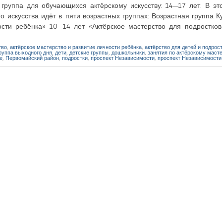
группа для обучающихся актёрскому искусству: 14—17 лет. В эт
о искусства идёт в пяти возрастных группах: Возрастная группа К
ости ребёнка» 10—14 лет «Актёрское мастерство для подростко
тво
,
актёрское мастерство и развитие личности ребёнка
,
актёрство для детей и подрос
руппа выходного дня
,
дети
,
детские группы
,
дошкольники
,
занятия по актёрскому маст
е
,
Первомайский район
,
подростки
,
проспект Независимости
,
проспект Независимости