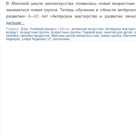
В Минской школе киноискусства появилась новая возрастная 
заниматься новая группа. Теперь обучение в области актёрског
развитие» 6—10 лет «Актёрское мастерство и развитие личн
дальше…
Рубрика:
Блог
,
Учебный процесс
|
Метки:
актёрское искусство
,
Актёрское мастерс
возраст
,
возрастная группа
,
возрастные группы
,
Годовой курс занятий для детей
,
г
линейка
,
линейка продуктов
,
Минская школа киноискусства
,
новая группа
,
обучени
Кедышко
,
улица Кедышко-10
,
школьники