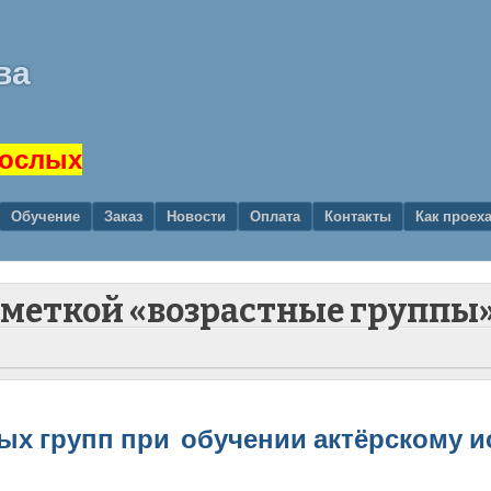
ва
рослых
Обучение
Заказ
Новости
Оплата
Контакты
Как проех
с меткой «возрастные группы
ых групп при обучении актёрскому и