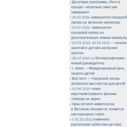
Досуговая программа «Лето в
городе»: несколько смен уже
завершено
29.03.2024 завершился городско
лагерь на весенних каникулах
23.02.2024: завершился
городской лагерь на
дополнительных зимних каникула
02.09.2023, 03.09.2023 — начала
занятий в детских актёрских
группах
28.07.2023: у «Беларусьфильма»
новый руководитель
1 июня — Международный день
защиты детей
Всё лето — Городской лагерь
актёрского мастерства для детей
01.06.2023: показ
короткометражного фильма
«Никому не верю»
Арка летнего амфитеатра
в Витебске обновится: появится
светодиодное табло
C 01.10.2022 изменено
расписание субботних детских