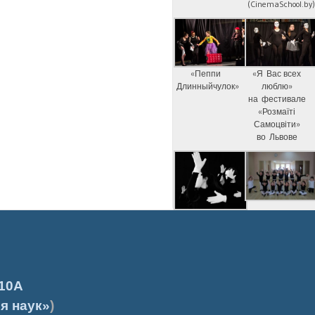
(CinemaSchool.by
«Пеппи
«Я Вас всех
Длинныйчулок»
люблю»
на фестивале
«Розмаїті
Самоцвіти»
во Львове
10А
я наук»
)