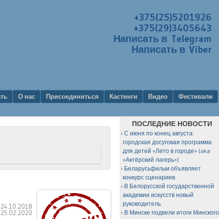
+375(25)5201926
+375(29)3405643
Написать в Telegram
Написать в Viber
ать
О нас
Присоединиться
Кастинги
Видео
Фестивали
ПОСЛЕДНИЕ НОВОСТИ
С июня по конец августа:
городская досуговая программа
для детей «Лето в городе» (aka
«Актёрский лагерь»)
Беларусьфильм объявляет
конкурс сценариев
В Белорусской государственной
академии искусств новый
руководитель
:
24.10.2018
:
25.02.2020
В Минске подвели итоги Минског