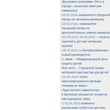
Досуговая программа «Лето в
городе»: несколько смен уже
завершено
29.03.2024 завершился городско
лагерь на весенних каникулах
23.02.2024: завершился
городской лагерь на
дополнительных зимних каникула
02.09.2023, 03.09.2023 — начала
занятий в детских актёрских
группах
28.07.2023: у «Беларусьфильма»
новый руководитель
1 июня — Международный день
защиты детей
Всё лето — Городской лагерь
актёрского мастерства для детей
01.06.2023: показ
короткометражного фильма
«Никому не верю»
Арка летнего амфитеатра
в Витебске обновится: появится
светодиодное табло
C 01.10.2022 изменено
расписание субботних детских