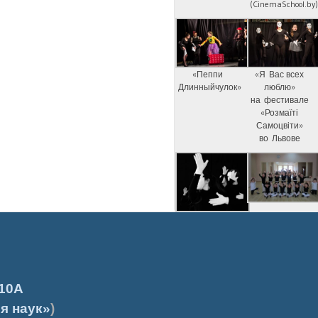
(CinemaSchool.by
«Пеппи
«Я Вас всех
Длинныйчулок»
люблю»
на фестивале
«Розмаїті
Самоцвіти»
во Львове
10А
я наук»
)