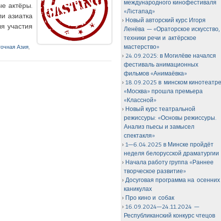
международного кинофестиваля
е актёры.
«Лiстапад»
ли азиатка
Новый авторский курс Игоря
ля участия
Ленёва — «Ораторское искусство,
техники речи и актёрское
мастерство»
точная Азия
,
24.09.2025: в Могилёве начался
фестиваль анимационных
фильмов «Анимаёвка»
18.09.2025 в минском кинотеатр
«Москва» прошла премьера
«Классной»
Новый курс театральной
режиссуры: «Основы режиссуры.
Анализ пьесы и замысел
спектакля»
1—6.04.2025 в Минске пройдёт
неделя белорусской драматургии
Начала работу группа «Раннее
творческое развитие»
Досуговая программа на осенних
каникулах
Про кино и собак
16.09.2024—24.11.2024 —
Республиканский конкурс чтецов