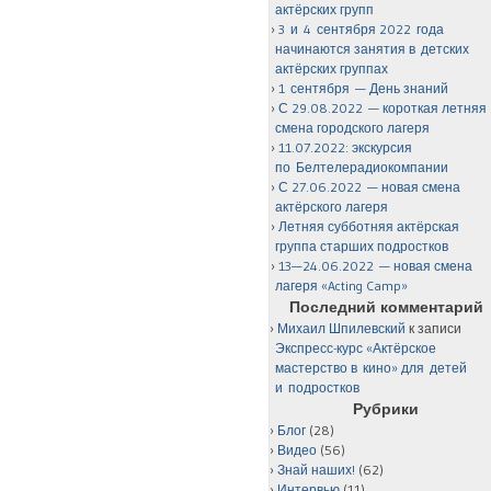
актёрских групп
3 и 4 сентября 2022 года
начинаются занятия в детских
актёрских группах
1 сентября — День знаний
С 29.08.2022 — короткая летняя
смена городского лагеря
11.07.2022: экскурсия
по Белтелерадиокомпании
С 27.06.2022 — новая смена
актёрского лагеря
Летняя субботняя актёрская
группа старших подростков
13—24.06.2022 — новая смена
лагеря «Acting Camp»
Последний комментарий
Михаил Шпилевский
к записи
Экспресс-курс «Актёрское
мастерство в кино» для детей
и подростков
Рубрики
Блог
(28)
Видео
(56)
Знай наших!
(62)
Интервью
(11)