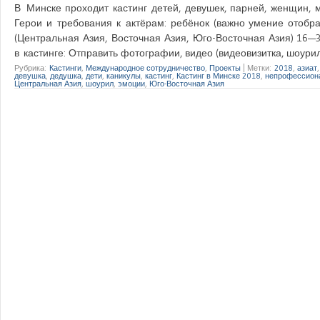
В Минске проходит кастинг детей, девушек, парней, женщин,
Герои и требования к актёрам: ребёнок (важно умение отобра
(Центральная Азия, Восточная Азия, Юго-Восточная Азия) 16—
в кастинге: Отправить фотографии, видео (видеовизитка, шоур
Рубрика:
Кастинги
,
Международное сотрудничество
,
Проекты
|
Метки:
2018
,
азиат
девушка
,
дедушка
,
дети
,
каникулы
,
кастинг
,
Кастинг в Минске 2018
,
непрофессион
Центральная Азия
,
шоурил
,
эмоции
,
Юго-Восточная Азия