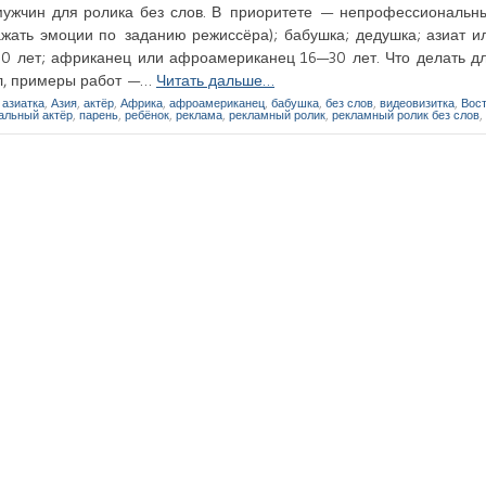
 мужчин для ролика без слов. В приоритете — непрофессиональны
жать эмоции по заданию режиссёра); бабушка; дедушка; азиат и
30 лет; африканец или афроамериканец 16—30 лет. Что делать д
ил, примеры работ —…
Читать дальше…
,
азиатка
,
Азия
,
актёр
,
Африка
,
афроамериканец
,
бабушка
,
без слов
,
видеовизитка
,
Вос
альный актёр
,
парень
,
ребёнок
,
реклама
,
рекламный ролик
,
рекламный ролик без слов
,