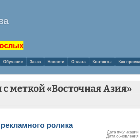
ва
рослых
Обучение
Заказ
Новости
Оплата
Контакты
Как проех
и с меткой «Восточная Азия»
 рекламного ролика
Дата публикации
Дата обновления