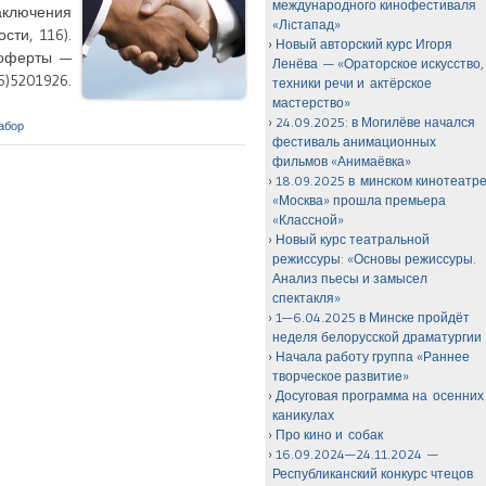
международного кинофестиваля
аключения
«Лiстапад»
ти, 116).
Новый авторский курс Игоря
 оферты —
Ленёва — «Ораторское искусство,
)5201926.
техники речи и актёрское
мастерство»
24.09.2025: в Могилёве начался
абор
фестиваль анимационных
фильмов «Анимаёвка»
18.09.2025 в минском кинотеатр
«Москва» прошла премьера
«Классной»
Новый курс театральной
режиссуры: «Основы режиссуры.
Анализ пьесы и замысел
спектакля»
1—6.04.2025 в Минске пройдёт
неделя белорусской драматургии
Начала работу группа «Раннее
творческое развитие»
Досуговая программа на осенних
каникулах
Про кино и собак
16.09.2024—24.11.2024 —
Республиканский конкурс чтецов