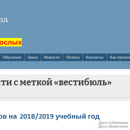
ва
рослых
Обучение
Заказ
Новости
Оплата
Контакты
Как проех
сти с меткой «вестибюль»
в на 2018/2019 учебный год
Дата публикации:
Дата обновления