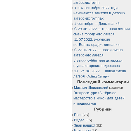
актёрских групп
3 и 4 сентября 2022 года
начинаются занятия в детских
актёрских группах
1 сентября — День знаний
С 29.08.2022 — короткая летняя
смена городского лагеря
11.07.2022: экскурсия
по Белтелерадиокомпании
С 27.06.2022 — новая смена
актёрского лагеря
Летняя субботняя актёрская
группа старших подростков
13—24.06.2022 — новая смена
лагеря «Acting Camp»
Последний комментарий
Михаил Шпилевский
к записи
Экспресс-курс «Актёрское
мастерство в кино» для детей
и подростков
Рубрики
Блог
(28)
Видео
(56)
Знай наших!
(62)
Интервью
(11)