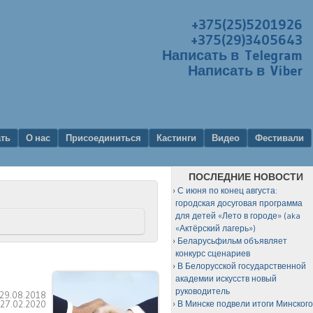
+375(25)5201926
+375(29)3405643
Написать в Telegram
Написать в Viber
ать
О нас
Присоединиться
Кастинги
Видео
Фестивали
ПОСЛЕДНИЕ НОВОСТИ
С июня по конец августа:
городская досуговая программа
для детей «Лето в городе» (aka
«Актёрский лагерь»)
Беларусьфильм объявляет
конкурс сценариев
В Белорусской государственной
академии искусств новый
руководитель
29.08.2018
:
27.02.2020
В Минске подвели итоги Минског