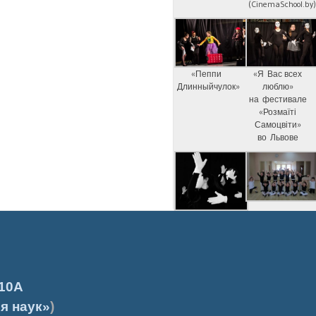
(CinemaSchool.by
«Пеппи
«Я Вас всех
Длинныйчулок»
люблю»
на фестивале
«Розмаїті
Самоцвіти»
во Львове
10А
я наук»
)