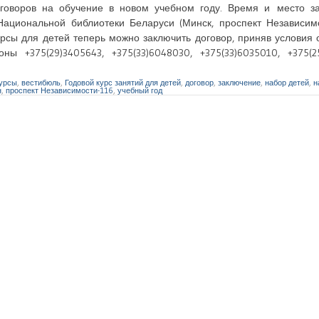
оговоров на обучение в новом учебном году. Время и место з
Национальной библиотеки Беларуси (Минск, проспект Независимос
урсы для детей теперь можно заключить договор, приняв условия
 +375(29)3405643, +375(33)6048030, +375(33)6035010, +375(25
курсы
,
вестибюль
,
Годовой курс занятий для детей
,
договор
,
заключение
,
набор детей
,
н
н
,
проспект Независимости-116
,
учебный год