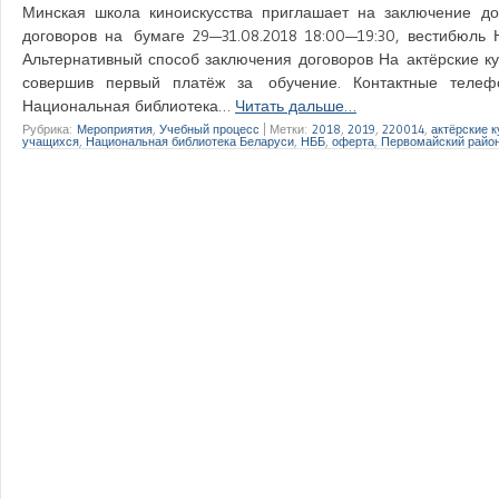
Минская школа киноискусства приглашает на заключение д
договоров на бумаге 29—31.08.2018 18:00—19:30, вестибюль 
Альтернативный способ заключения договоров На актёрские к
совершив первый платёж за обучение. Контактные телефоны
Национальная библиотека…
Читать дальше…
Рубрика:
Мероприятия
,
Учебный процесс
|
Метки:
2018
,
2019
,
220014
,
актёрские 
учащихся
,
Национальная библиотека Беларуси
,
НББ
,
оферта
,
Первомайский райо