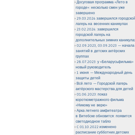
Досуговая программа «Лето в
городе»: несколько смен уже
завершено
29.03.2024 завершился городско
лагерь на весенних каникулах
23.02.2024: завершился
городской лагерь на
дополнительных зимних каникула
02.09.2023, 03.09.2023 — начала
занятий в детских актёрских
группах
28.07.2023: у «Беларусьфильма»
новый руководитель
1 июня — Международный день
защиты детей
Всё лето — Городской лагерь
актёрского мастерства для детей
01.06.2023: показ
короткометражного фильма
«Никому не верю»
Арка летнего амфитеатра
в Витебске обновится: появится
светодиодное табло
C 01.10.2022 изменено
расписание субботних детских