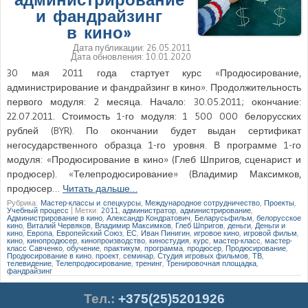
и фандрайзинг
в кино»
Дата публикации:
26.05.2011
Дата обновления:
10.01.2020
30 мая 2011 года стартует курс «Продюсирование,
администрирование и фандрайзинг в кино». Продолжительность
первого модуля: 2 месяца. Начало: 30.05.2011; окончание:
22.07.2011. Стоимость 1-го модуля: 1 500 000 белорусских
рублей (BYR). По окончании будет выдан сертификат
негосударственного образца 1-го уровня. В программе 1-го
модуля: «Продюсирование в кино» (Глеб Шпригов, сценарист и
продюсер). «Телепродюсирование» (Владимир Максимков,
продюсер…
Читать дальше…
Рубрика:
Мастер-классы и спецкурсы
,
Международное сотрудничество
,
Проекты
,
Учебный процесс
|
Метки:
2011
,
администратор
,
администрирование
,
Администрирование в кино
,
Александр Кондратович
,
Беларусьфильм
,
белорусское
кино
,
Виталий Червяков
,
Владимир Максимков
,
Глеб Шпригов
,
деньги
,
Деньги и
кино
,
Европа
,
Европейский Союз
,
ЕС
,
Иван Пинигин
,
игровое кино
,
игровой фильм
,
кино
,
кинопродюсер
,
кинопроизводство
,
киностудия
,
курс
,
мастер-класс
,
мастер-
класс Савченко
,
обучение
,
практикум
,
программа
,
продюсер
,
Продюсирование
,
Продюсирование в кино
,
проект
,
семинар
,
Студия игровых фильмов
,
ТВ
,
телевидение
,
Телепродюсирование
,
тренинг
,
Тренировочная площадка
,
фандрайзинг
Тел.
:
+375(25)5201926