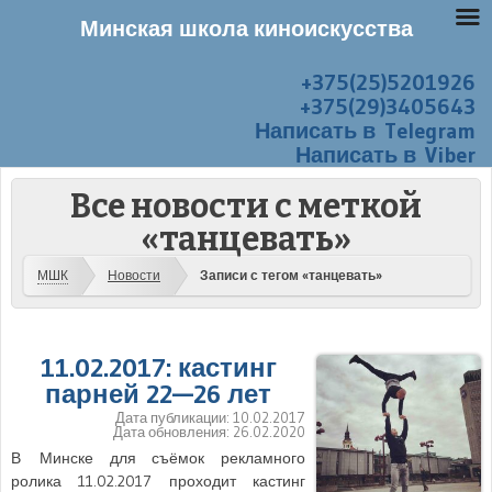
Минская школа киноискусства
+375(25)5201926
Перейти к содержанию
Меню
+375(29)3405643
Написать в Telegram
Написать в Viber
Все новости с меткой
«танцевать»
МШК
Новости
Записи с тегом «танцевать»
11.02.2017: кастинг
парней 22—26 лет
Дата публикации:
10.02.2017
Дата обновления:
26.02.2020
В Минске для съёмок рекламного
ролика 11.02.2017 проходит кастинг