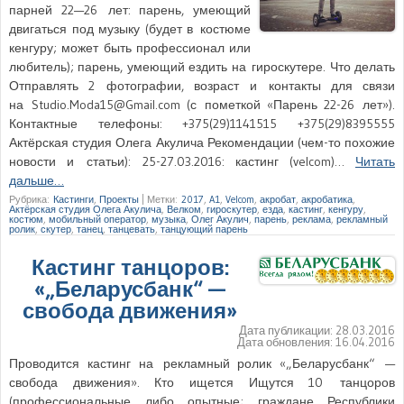
парней 22—26 лет: парень, умеющий
двигаться под музыку (будет в костюме
кенгуру; может быть профессионал или
любитель); парень, умеющий ездить на гироскутере. Что делать
Отправлять 2 фотографии, возраст и контакты для связи
на Studio.Moda15@Gmail.com (с пометкой «Парень 22-26 лет»).
Контактные телефоны: +375(29)1141515 +375(29)8395555
Актёрская студия Олега Акулича Рекомендации (чем-то похожие
новости и статьи): 25-27.03.2016: кастинг (velcom)…
Читать
дальше…
Рубрика:
Кастинги
,
Проекты
|
Метки:
2017
,
A1
,
Velcom
,
акробат
,
акробатика
,
Актёрская студия Олега Акулича
,
Велком
,
гироскутер
,
езда
,
кастинг
,
кенгуру
,
костюм
,
мобильный оператор
,
музыка
,
Олег Акулич
,
парень
,
реклама
,
рекламный
ролик
,
скутер
,
танец
,
танцевать
,
танцующий парень
Кастинг танцоров:
«„Беларусбанк“ —
свобода движения»
Дата публикации:
28.03.2016
Дата обновления:
16.04.2016
Проводится кастинг на рекламный ролик «„Беларусбанк“ —
свобода движения». Кто ищется Ищутся 10 танцоров
(профессиональные либо опытные; граждане Республики