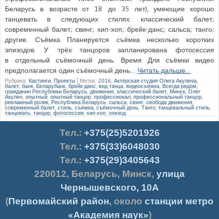
Беларусь в возрасте от 18 до 35 лет), умеющие хорошо
танцевать в следующих стилях: классический балет;
современный балет; свинг; хип-хоп; брейк-данс; сальса; танго;
другие. Съёмка Планируется съёмка несколько коротких
эпизодов. У трёх танцоров запланирована фотосессия
в отдельный съёмочный день. Время Для съёмки видео
предполагается один съёмочный день…
Читать дальше…
Рубрика:
Кастинги
,
Проекты
|
Метки:
2016
,
Актёрская студия Олега Акулича
,
балет
,
банк
,
Беларубанк
,
брейк-данс
,
вид танца
,
видеосъёмка
,
Всегда рядом
,
гражданин Республики Беларусь
,
движение
,
классический балет
,
Минск
,
Олег
Акулич
,
опытный
,
опытный танцор
,
профессионал
,
профессиональный танцор
,
рекламный ролик
,
Республика Беларусь
,
сальса
,
свинг
,
свобода движения
,
современный балет
,
стиль
,
съёмка
,
съёмочный день
,
Танго
,
танцевальный стиль
,
танцевать
,
танцор
,
фотосессия
,
хип-хоп
,
эпизод
Тел.
:
+375(25)5201926
Тел.:
+375(33)6048030
Тел.:
+375(29)3405643
220012
,
Беларусь
,
Минск
,
улица
Чернышевского, 10А
(
Первомайский район
, около
станции метро
«Академия наук»
)