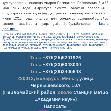
культуролога и киноведа Андрея Расинского. Расписание: 8 и 15
мая 2012 года «Структура сюжэта: залатыя прапорцыі і
структура сюжэта: ад міфаў да сучасных кінажанраў»; 22 мая и 5
июня 2012 года «Жанры для Беларусі: усходнееўрапейскі
вэстэр, таталітарны нуар, gіallo і бульба-хорар.…
Читать
дальше…
Рубрика:
Учебный процесс
|
Метки:
2012
,
220037
,
F5
,
S3
,
V1
,
Андрей Расинский
,
Беларусь
,
белорусский кинематограф
,
белорусский язык
,
белорусское кино
,
бульба
,
бульба-хоррор
,
жанр
,
Жанры для Беларуси
,
картофель
,
киновед
,
киножанр
,
культуролог
,
лекция
,
малобюджетное кино
,
мелодрама
,
миф
,
Партизанский район
,
пропорция
,
семинар
,
спецкурс
,
структура сюэета
,
технологии кино
,
технология
,
трагикомедия
,
улица Аннаева
,
христианское кино
,
Цикл
Тел.
:
+375(25)5201926
Тел.:
+375(33)6048030
Тел.:
+375(29)3405643
220012
,
Беларусь
,
Минск
,
улица
Чернышевского, 10А
(
Первомайский район
, около
станции метро
«Академия наук»
)
Написать: