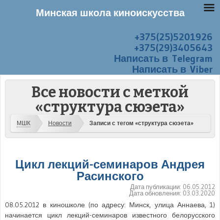
Минская школа киноискусства
+375(25)5201926
Перейти к содержанию
Меню
+375(29)3405643
Написать в Telegram
Написать в Viber
Все новости с меткой
«структура сюэета»
МШК
Новости
Записи с тегом «структура сюэета»
Цикл лекций-семинаров Андрея
Расинского
Дата публикации:
06.05.2012
Дата обновления:
03.03.2020
08.05.2012 в киношколе (по адресу: Минск, улица Аннаева, 1)
начинается цикл лекций-семинаров известного белорусского