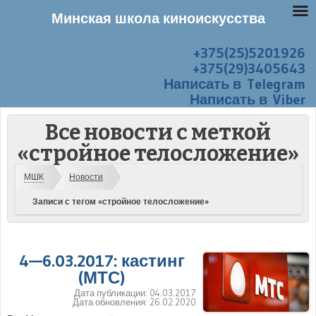
Минская школа киноискусства
+375(25)5201926
Перейти к содержанию
Меню
+375(29)3405643
Написать в Telegram
Написать в Viber
Все новости с меткой
«стройное телосложение»
МШК
Новости
Записи с тегом «стройное телосложение»
4—6.03.2017: кастинг
(МТС)
Дата публикации:
04.03.2017
Дата обновления:
26.02.2020