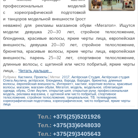
профессиональных моделей
с хореографической подготовкой
и танцоров модельной внешности (рост
неважен) для рекламы магазинов обуви «Мегатоп». Ищутся
модели: девушка 20—30 лет, стройное телосложение,
блондинка, красивые волосы, яркие черты лица, европейская
внешность; девушка 20—30 лет, стройное телосложение,
брюнетка, красивые волосы, яркие черты лица, европейская
внешность; парень 25—32 лет, спортивное телосложение,
длинные волосы, с щетиной или чисто побритый, яркие черты
лица,…
Читать дальше…
Рубрика:
Кастинги
,
Проекты
|
Метки:
2017
,
Актёрская Студия
,
Актёрская студия
Олега Акулича
,
актёрское
,
блондинка
,
борода
,
бородач
,
брюнетка
,
длинные
волосы
,
европейская внешность
,
Интернет»
,
кастинг
,
короткие волосы
,
красивые
волосы
,
магазин
,
магазин обуви
,
Мегатоп
,
модель
,
модельное
,
облегающая
одежда
,
обувь
,
Олег Акулич
,
открытая шея
,
открытые руки
,
профессиональная
модель
,
реклама магазина
,
с щетиной или чисто побритый
,
спортивное
телосложение
,
стройное телосложение
,
танцевальное
,
ТВ
,
телевидение
,
хореографическая подготовка
,
хореографическое
,
чисто побритый
,
яркие черты
лица
Тел.
:
+375(25)5201926
Тел.:
+375(33)6048030
Тел.:
+375(29)3405643