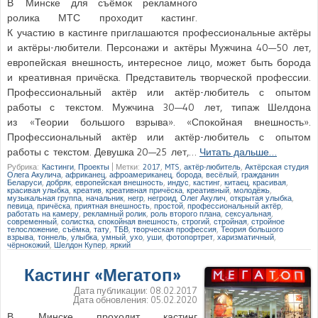
В Минске для съёмок рекламного
ролика МТС проходит кастинг.
К участию в кастинге приглашаются профессиональные актёры
и актёры-любители. Персонажи и актёры Мужчина 40—50 лет,
европейская внешность, интересное лицо, может быть борода
и креативная причёска. Представитель творческой профессии.
Профессиональный актёр или актёр-любитель с опытом
работы с текстом. Мужчина 30—40 лет, типаж Шелдона
из «Теории большого взрыва». «Спокойная внешность».
Профессиональный актёр или актёр-любитель с опытом
работы с текстом. Девушка 20—25 лет,…
Читать дальше…
Рубрика:
Кастинги
,
Проекты
|
Метки:
2017
,
MTS
,
актёр-любитель
,
Актёрская студия
Олега Акулича
,
африканец
,
афроамериканец
,
борода
,
весёлый
,
гражданин
Беларуси
,
добряк
,
европейская внешность
,
индус
,
кастинг
,
китаец
,
красивая
,
красивая улыбка
,
креатив
,
креативная причёска
,
креативный
,
молодёжь
,
музыкальная группа
,
начальник
,
негр
,
негроид
,
Олег Акулич
,
открытая улыбка
,
певица
,
причёска
,
приятная внешность
,
простой
,
профессиональный актёр
,
работать на камеру
,
рекламный ролик
,
роль второго плана
,
сексуальная
,
современный
,
солистка
,
спокойная внешность
,
строгий
,
стройная
,
стройное
телосложение
,
съёмка
,
тату
,
ТБВ
,
творческая профессия
,
Теория большого
взрыва
,
тоннель
,
улыбка
,
умный
,
ухо
,
уши
,
фотопортрет
,
харизматичный
,
чёрнокожий
,
Шелдон Купер
,
яркий
Кастинг «Мегатоп»
Дата публикации:
08.02.2017
Дата обновления:
05.02.2020
В Минске проходит кастинг