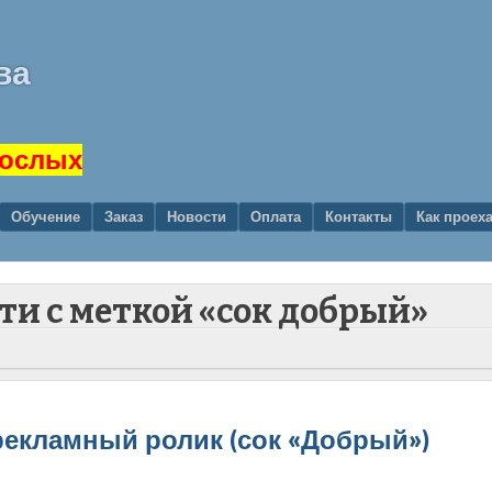
ва
рослых
Обучение
Заказ
Новости
Оплата
Контакты
Как проех
сти с меткой «сок добрый»
рекламный ролик (сок «Добрый»)