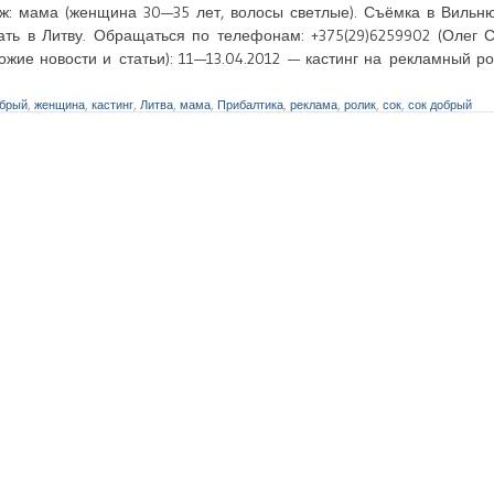
ж: мама (женщина 30—35 лет, волосы светлые). Съёмка в Вильню
ать в Литву. Обращаться по телефонам: +375(29)6259902 (Олег С
ожие новости и статьи): 11—13.04.2012 — кастинг на рекламный 
брый
,
женщина
,
кастинг
,
Литва
,
мама
,
Прибалтика
,
реклама
,
ролик
,
сок
,
сок добрый