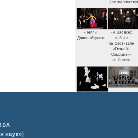
(CinemaSchool.by
«Пеппи
«Я Вас всех
Длинныйчулок»
люблю»
на фестивале
«Розмаїті
Самоцвіти»
во Львове
10А
я наук»
)