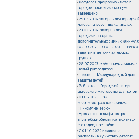
Досуговая программа «Лето в
городе»: несколько смен уже
завершено
29.03.2024 завершился городско
лагерь на весенних каникулах
23.02.2024: завершился
городской лагерь на
дополнительных зимних каникула
02.09.2023, 03.09.2023 — начала
занятий в детских актёрских
группах
28.07.2023: у «Беларусьфильма»
новый руководитель
1 июня — Международный день
защиты детей
Всё лето — Городской лагерь
актёрского мастерства для детей
01.06.2023: показ
короткометражного фильма
«Никому не верю»
Арка летнего амфитеатра
в Витебске обновится: появится
светодиодное табло
C 01.10.2022 изменено
расписание субботних детских