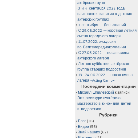
актёрских групп
3 и 4 сентября 2022 года
начинаются занятия в детских
актёрских группах
1 сентября — День знаний
С 29.08.2022 — короткая летняя
смена городского лагеря
11.07.2022: экскурсия
по Белтелерадиокомпании
С 27.06.2022 — новая смена
актёрского лагеря
Летняя субботняя актёрская
группа старших подростков
13—24.06.2022 — новая смена
лагеря «Acting Camp»
Последний комментарий
Михаил Шпилевский
к записи
Экспресс-курс «Актёрское
мастерство в кино» для детей
и подростков
Рубрики
Блог
(28)
Видео
(56)
Знай наших!
(62)
Интервью
(11)