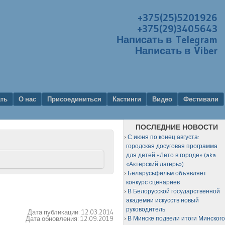
+375(25)5201926
+375(29)3405643
Написать в Telegram
Написать в Viber
ать
О нас
Присоединиться
Кастинги
Видео
Фестивали
ПОСЛЕДНИЕ НОВОСТИ
С июня по конец августа:
городская досуговая программа
для детей «Лето в городе» (aka
«Актёрский лагерь»)
Беларусьфильм объявляет
конкурс сценариев
В Белорусской государственной
академии искусств новый
руководитель
Дата публикации:
12.03.2014
Дата обновления:
12.09.2019
В Минске подвели итоги Минског