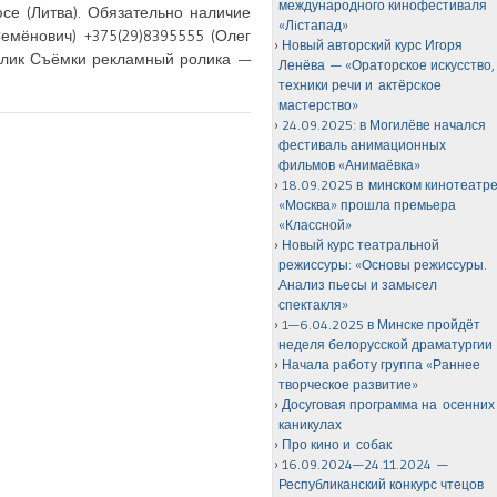
международного кинофестиваля
се (Литва). Обязательно наличие
«Лiстапад»
емёнович) +375(29)8395555 (Олег
Новый авторский курс Игоря
ролик Съёмки рекламный ролика —
Ленёва — «Ораторское искусство,
техники речи и актёрское
мастерство»
24.09.2025: в Могилёве начался
фестиваль анимационных
фильмов «Анимаёвка»
18.09.2025 в минском кинотеатр
«Москва» прошла премьера
«Классной»
Новый курс театральной
режиссуры: «Основы режиссуры.
Анализ пьесы и замысел
спектакля»
1—6.04.2025 в Минске пройдёт
неделя белорусской драматургии
Начала работу группа «Раннее
творческое развитие»
Досуговая программа на осенних
каникулах
Про кино и собак
16.09.2024—24.11.2024 —
Республиканский конкурс чтецов