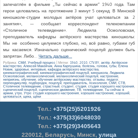
запечатлён в фильме „Ты сейчас в армии“ 1940 года. Там
герои целовались на протяжение 3 минут 5 секунд. В Минской
киношколе-студии молодых актёров учат целоваться за 2
занятия», — сообщает корреспондент телекомпании
«Столичное телевидение». Людмила Осмоловская,
преподаватель кафедры актёрского мастерства киношколы:
Мы не особенно целуемся глубоко, но, всё равно, губами губ
мы касаемся. Изначально сценический поцелуй должен быть
запрятан. Либо…
Читать дальше…
Рубрика:
СМИ
,
Учебный процесс
|
Метки:
1940
,
2010
,
CTV.BY
,
актёр
,
Актёрское
мастерство
,
Алексей Макейчик
,
Анна Карпушина
,
болезнь
,
голова
,
губы
,
Елена
Новик
,
здоровье
,
интервью
,
кафедра актёрского мастерства
,
кинематографический
,
кинематографический поцелуй
,
киношкола
,
Людмила
Осмоловская
,
меланхолический
,
меланхолический поцелуй
,
настроение
,
неприязнь
,
обучение
,
обучение актёрскому мастерству
,
отзывы
,
педагог
,
перпендикуляр
,
подбородок
,
поцелуй
,
преподаватель
,
психология
,
СМИ
,
СТВ
,
Столичное телевидение
,
страстный
,
студент
,
студия
,
студия хорошего настроения
,
сценический поцелуй
,
сценическое движение
,
ТВ
,
телевидение
,
Ты сейчас в
армии
,
утро
,
Утро: студия хорошего настроения
,
хорошее настроение
,
хороший
,
целоваться
,
щека
,
щёки
Тел.
:
+375(25)5201926
Тел.:
+375(33)6048030
Тел.:
+375(29)3405643
220012
,
Беларусь
,
Минск
,
улица