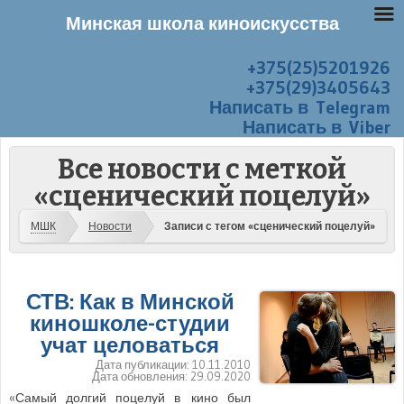
Минская школа киноискусства
+375(25)5201926
Перейти к содержанию
Меню
+375(29)3405643
Написать в Telegram
Написать в Viber
Все новости с меткой
«сценический поцелуй»
МШК
Новости
Записи с тегом «сценический поцелуй»
СТВ: Как в Минской
киношколе-студии
учат целоваться
Дата публикации:
10.11.2010
Дата обновления:
29.09.2020
«Самый долгий поцелуй в кино был