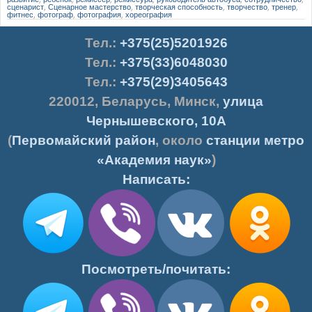
сценарист
,
Сценарное мастерство
,
творческая способность
,
творчество
,
тренер
,
фитнес
,
фотограф
,
фотография
,
хореография
Тел.
:
+375(25)5201926
Тел.:
+375(33)6048030
Тел.:
+375(29)3405643
220012
,
Беларусь
,
Минск
,
улица
Чернышевского, 10А
(
Первомайский район
, около
станции метро
«Академия наук»
)
Написать:
Посмотреть/почитать: