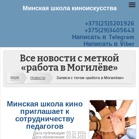
Минская школа киноискусства
+375(25)5201926
Перейти к содержанию
Меню
+375(29)3405643
Написать в Telegram
Написать в Viber
Все новости с меткой
«работа в Могилёве»
МШК
Новости
Записи с тегом «работа в Могилёве»
Минская школа кино
приглашает к
сотрудничеству
педагогов
Дата публикации:
01.11.2014
Дата обновления:
03.04.2015