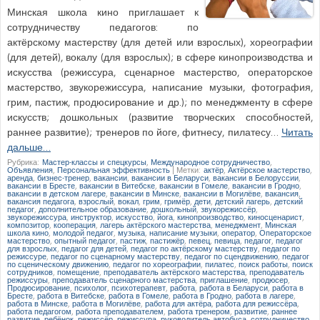
Минская школа кино приглашает к
сотрудничеству педагогов: по
актёрскому мастерству (для детей или взрослых), хореографии
(для детей), вокалу (для взрослых); в сфере кинопроизводства и
искусства (режиссура, сценарное мастерство, операторское
мастерство, звукорежиссура, написание музыки, фотография,
грим, пастиж, продюсирование и др.); по менеджменту в сфере
искусств; дошкольных (развитие творческих способностей,
раннее развитие); тренеров по йоге, фитнесу, пилатесу…
Читать
дальше…
Рубрика:
Мастер-классы и спецкурсы
,
Международное сотрудничество
,
Объявления
,
Персональная эффективность
|
Метки:
актёр
,
Актёрское мастерство
,
аренда
,
бизнес-тренер
,
вакансии
,
вакансии в Беларуси
,
вакансии в Белоруссии
,
вакансии в Бресте
,
вакансии в Витебске
,
вакансии в Гомеле
,
вакансии в Гродно
,
вакансии в детском лагере
,
вакансии в Минске
,
вакансии в Могилёве
,
вакансия
,
вакансия педагога
,
взрослый
,
вокал
,
грим
,
гримёр
,
дети
,
детский лагерь
,
детский
педагог
,
дополнительное образование
,
дошкольный
,
звукорежиссёр
,
звукорежиссура
,
инструктор
,
искусство
,
йога
,
кинопроизводство
,
киносценарист
,
композитор
,
кооперация
,
лагерь актёрского мастерства
,
менеджмент
,
Минская
школа кино
,
молодой педагог
,
музыка
,
написание музыки
,
оператор
,
Операторское
мастерство
,
опытный педагог
,
пастиж
,
пастижёр
,
певец
,
певица
,
педагог
,
педагог
для взрослых
,
педагог для детей
,
педагог по актёрскому мастерству
,
педагог по
режиссуре
,
педагог по сценарному мастерству
,
педагог по сцендвижению
,
педагог
по сценическому движению
,
педагог по хореографии
,
пилатес
,
поиск работы
,
поиск
сотрудников
,
помещение
,
преподаватель актёрского мастерства
,
преподаватель
режиссуры
,
преподаватель сценарного мастерства
,
приглашение
,
продюсер
,
Продюсирование
,
психолог
,
психотерапевт
,
работа
,
работа в Беларуси
,
работа в
Бресте
,
работа в Витебске
,
работа в Гомеле
,
работа в Гродно
,
работа в лагере
,
работа в Минске
,
работа в Могилёве
,
работа для актёра
,
работа для режиссёра
,
работа педагогом
,
работа преподавателем
,
работа тренером
,
развитие
,
раннее
развитие
,
ребёнок
,
режиссёр
,
режиссура
,
руководитель автобуса
,
сотрудничество
,