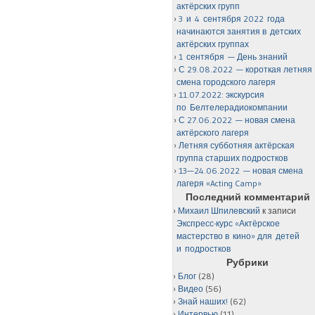
актёрских групп
3 и 4 сентября 2022 года
начинаются занятия в детских
актёрских группах
1 сентября — День знаний
С 29.08.2022 — короткая летняя
смена городского лагеря
11.07.2022: экскурсия
по Белтелерадиокомпании
С 27.06.2022 — новая смена
актёрского лагеря
Летняя субботняя актёрская
группа старших подростков
13—24.06.2022 — новая смена
лагеря «Acting Camp»
Последний комментарий
Михаил Шпилевский
к записи
Экспресс-курс «Актёрское
мастерство в кино» для детей
и подростков
Рубрики
Блог
(28)
Видео
(56)
Знай наших!
(62)
Интервью
(11)