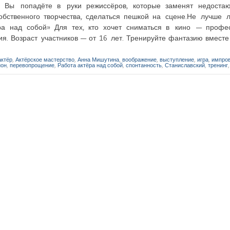
е Вы попадёте в руки режиссёров, которые заменят недост
обственного творчества, сделаться пешкой на сцене.Не лучше л
ёра над собой» Для тех, кто хочет сниматься в кино — профе
. Возраст участников — от 16 лет. Тренируйте фантазию вместе 
актёр
,
Актёрское мастерство
,
Анна Мишутина
,
воображение
,
выступление
,
игра
,
импро
йон
,
перевопрощение
,
Работа актёра над собой
,
спонтанность
,
Станиславский
,
тренинг