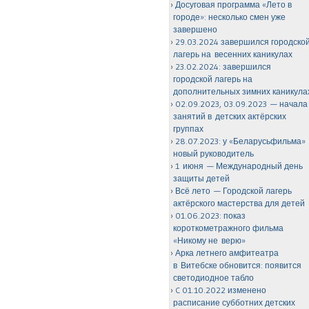
Досуговая программа «Лето в
городе»: несколько смен уже
завершено
29.03.2024 завершился городско
лагерь на весенних каникулах
23.02.2024: завершился
городской лагерь на
дополнительных зимних каникула
02.09.2023, 03.09.2023 — начала
занятий в детских актёрских
группах
28.07.2023: у «Беларусьфильма»
новый руководитель
1 июня — Международный день
защиты детей
Всё лето — Городской лагерь
актёрского мастерства для детей
01.06.2023: показ
короткометражного фильма
«Никому не верю»
Арка летнего амфитеатра
в Витебске обновится: появится
светодиодное табло
C 01.10.2022 изменено
расписание субботних детских