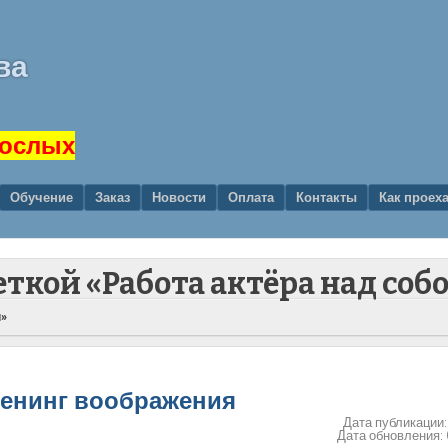
ва
рослых
Обучение
Заказ
Новости
Оплата
Контакты
Как проех
еткой «Работа актёра над соб
й»
тренинг воображения
Дата публикации
Дата обновления: