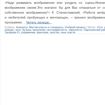
«Надо развивать воображение или уходить со сцены.Инач
воображение своим.Это значило бы для Вас отказаться от с
собственное воображение?» К. Станиславский, «Работа акт
и любителей, пробующих и мечтающих, — тренинг воображения
программе:…
Читать дальше…
Рубрика:
Конкурсы
,
Мастер-классы и спецкурсы
,
Учебный процесс
|
Метки:
2014
,
конкурс
,
мозг
,
музыка
,
мышление
,
нестандартность
,
образность
,
Партизанский ра
Захарова-59
,
упражнение
,
фантазия
,
чувство
,
язык чувств