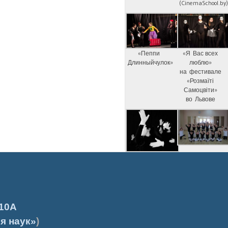
(CinemaSchool.by
«Пеппи
«Я Вас всех
Длинныйчулок»
люблю»
на фестивале
«Розмаїті
Самоцвіти»
во Львове
10А
я наук»
)