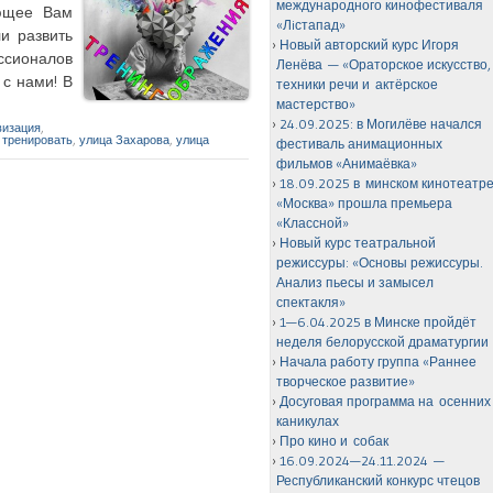
международного кинофестиваля
ающее Вам
«Лiстапад»
и развить
Новый авторский курс Игоря
ссионалов
Ленёва — «Ораторское искусство,
с нами! В
техники речи и актёрское
мастерство»
24.09.2025: в Могилёве начался
визация
,
,
тренировать
,
улица Захарова
,
улица
фестиваль анимационных
фильмов «Анимаёвка»
18.09.2025 в минском кинотеатр
«Москва» прошла премьера
«Классной»
Новый курс театральной
режиссуры: «Основы режиссуры.
Анализ пьесы и замысел
спектакля»
1—6.04.2025 в Минске пройдёт
неделя белорусской драматургии
Начала работу группа «Раннее
творческое развитие»
Досуговая программа на осенних
каникулах
Про кино и собак
16.09.2024—24.11.2024 —
Республиканский конкурс чтецов