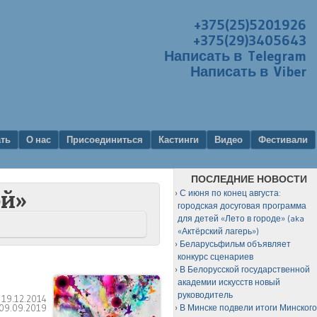
+375(25)5201926
+375(29)3405643
Написать в Telegram
Написать в Viber
ать
О нас
Присоединиться
Кастинги
Видео
Фестивали
ПОСЛЕДНИЕ НОВОСТИ
С июня по конец августа:
ой»
городская досуговая программа
для детей «Лето в городе» (aka
«Актёрский лагерь»)
Беларусьфильм объявляет
конкурс сценариев
В Белорусской государственной
академии искусств новый
руководитель
:
19.12.2014
09.09.2019
В Минске подвели итоги Минског