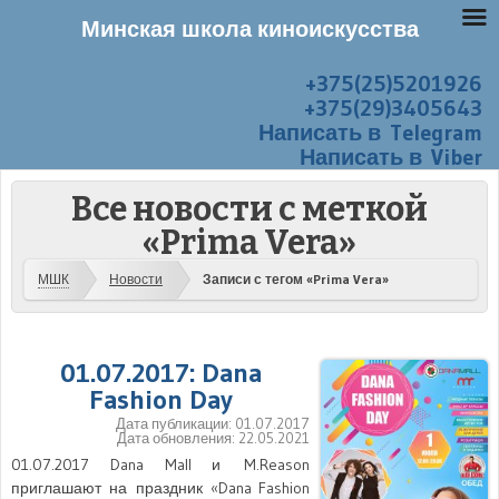
Минская школа киноискусства
+375(25)5201926
Перейти к содержанию
Меню
+375(29)3405643
Написать в Telegram
Написать в Viber
Все новости с меткой
«Prima Vera»
МШК
Новости
Записи с тегом «Prima Vera»
01.07.2017: Dana
Fashion Day
Дата публикации:
01.07.2017
Дата обновления:
22.05.2021
01.07.2017 Dana Mall и M.Reason
приглашают на праздник «Dana Fashion