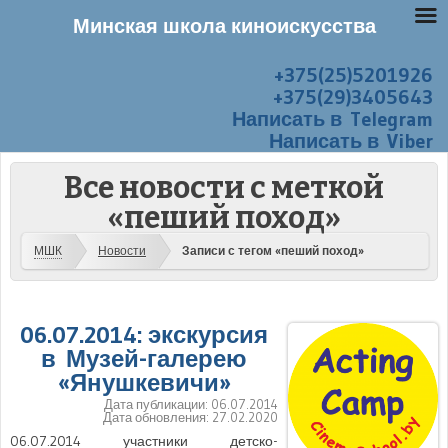
Минская школа киноискусства
+375(25)5201926
Перейти к содержанию
Меню
+375(29)3405643
Написать в Telegram
Написать в Viber
Все новости с меткой
«пеший поход»
МШК
Новости
Записи с тегом «пеший поход»
06.07.2014: экскурсия
в Музей-галерею
«Янушкевичи»
Дата публикации:
06.07.2014
Дата обновления:
27.02.2020
06.07.2014 участники детско-