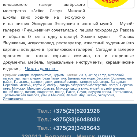
юношеского лагеря актёрского
мастерства «Acting Camp» Минской
школы кино ходили на экскурсию
и на пикник. Экскурсия Экскурсия в частный музей — Музей-
галерею «Янушкевичи» сочеталась с пешим походом до Ракова
и обратно (3 км в одну сторону). Хозяин музея — Феликс
Янушкевич, искусствовед, реставратор, известный художник (его
картины есть даже в Третьяковской галерее). Сегодня в галерее
хранятся не только картины хозяина, но и старинные
документы, мебель, музыкальные инструменты, керамические
изделия,…
Читать дальше…
Рубрика:
Лагеря
,
Мероприятия
,
Туризм
|
Метки:
2014
,
Acting Camp
,
актёрский
лагерь
,
арт
,
арт-галерея
,
База Галактика
,
Балтийское море
,
бассейн
,
Воложинский
район
,
Галактика
,
галерея
,
дети
,
детский лагерь
,
загородный лагерь
,
Западная
Березина
,
Ислочь
,
картина
,
лагерь
,
лагерь актёрского мастерства
,
Лагерь Берёзка
,
лето
,
Минская
,
Минская область
,
Минская школа кино
,
музей
,
музей-галерея
,
пеший поход
,
пикник
,
подростки
,
поход
,
Раков
,
Слуцк
,
слуцкие пояса
,
Третьяковка
,
Третьяковская галерея
,
улица Минская
,
Феликс Янушкевич
,
экскурсия
,
Янушкевичи
Тел.
:
+375(25)5201926
Тел.:
+375(33)6048030
Тел.:
+375(29)3405643
220012
,
Беларусь
,
Минск
,
улица