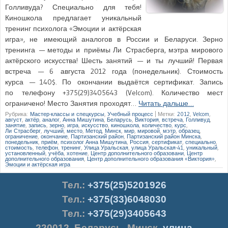
Голливуда? Специально для тебя!
Киношкола предлагает уникальный
тренинг психолога «Эмоции и актёрская
игра», не имеющий аналогов в России и Беларуси. Зерно
тренинга — методы и приёмы Ли Страсберга, мэтра мирового
актёрского искусства! Шесть занятий — и ты лучший! Первая
встреча — 6 августа 2012 года (понедельник). Стоимость
курса — 140$. По окончании выдаётся сертификат. Запись
по телефону +375(29)3405643 (Velcom). Количество мест
ограничено! Место Занятия проходят…
Читать дальше…
Рубрика:
Мастер-классы и спецкурсы
,
Учебный процесс
|
Метки:
2012
,
Velcom
,
август
,
актёр
,
аналог
,
Анна Мишутина
,
Беларусь
,
Виктория
,
встреча
,
Голливуд
,
занятие
,
запись
,
зерно
,
игра
,
искусство
,
киношкола
,
количество
,
курс
,
Ли Страсберг
,
лучший
,
место
,
Метод
,
Минск
,
мир
,
мировой
,
мэтр
,
образец
,
ограничение
,
окончание
,
Партизанский район
,
Партизанский район Минска
,
понедельник
,
приём
,
психолог Анна Мишутина
,
Россия
,
сертификат
,
специально
,
стоимость
,
телефон
,
тренинг
,
Улица Уральская
,
улица Уральская-41
,
уникальный
,
установленный
,
учёба
,
хотение
,
Центр дополнительного образовани
,
Центр
дополнительного образования
,
Центр дополнительного образования «Виктория»
,
Эмоции и актёрская игра
Тел.
:
+375(25)5201926
Тел.:
+375(33)6048030
Тел.:
+375(29)3405643
220012
,
Беларусь
,
Минск
,
улица