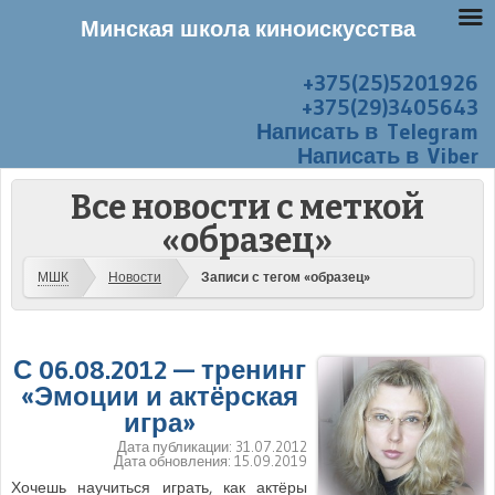
Минская школа киноискусства
+375(25)5201926
Перейти к содержанию
Меню
+375(29)3405643
Написать в Telegram
Написать в Viber
Все новости с меткой
«образец»
МШК
Новости
Записи с тегом «образец»
С 06.08.2012 — тренинг
«Эмоции и актёрская
игра»
Дата публикации:
31.07.2012
Дата обновления:
15.09.2019
Хочешь научиться играть, как актёры