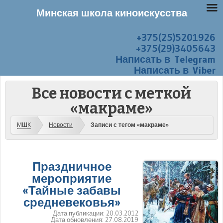
Минская школа киноискусства
+375(25)5201926
Перейти к содержанию
Меню
+375(29)3405643
Написать в Telegram
Написать в Viber
Все новости с меткой
«макраме»
МШК
Новости
Записи с тегом «макраме»
Праздничное
мероприятие
«Тайные забавы
средневековья»
Дата публикации:
20.03.2012
Дата обновления:
27.08.2019