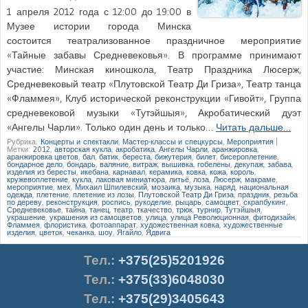
1 апреля 2012 года с 12:00 до 19:00 в
Музее истории города Минска
состоится театрализованное праздничное мероприятие
«Тайные забавы Средневековья». В программе принимают
участие: Минская киношкола, Театр Праздника Люсерж,
Средневековый театр «Плутовской Театр Ди Гриза», Театр танца
«Фламмея», Клуб исторической реконструкции «Гивойт», Группа
средневековой музыки «Тутэйшыя», Акробатический дуэт
«Ангелы Чарли». Только один день и только…
Читать дальше…
Рубрика:
Концерты и спектакли
,
Мастер-классы и спецкурсы
,
Мероприятия
|
Метки:
2012
,
авторская кукла
,
акробатика
,
Ангелы Чарли
,
аранжировка
,
аранжировка цветов
,
бал
,
батик
,
береста
,
бижутерия
,
билет
,
бисероплетение
,
бондарное дело
,
бондарь
,
валяние
,
витраж
,
вышивка
,
гобелены
,
декупаж
,
забава
,
изделия из бересты
,
икебана
,
карнавал
,
керамика
,
ковка
,
кожа
,
король
,
кружевоплетение
,
кукла
,
лаковая миниатюра
,
литьё
,
лоза
,
Люсерж
,
макраме
,
мероприятие
,
мех
,
Михаил Шпилевский
,
мозаика
,
музыка
,
наряд
,
национальная
одежда
,
плетение
,
плетение из лозы
,
Плутовской Театр Ди Гриза
,
праздник
,
резьба
по дереву
,
реконструкция
,
роспись
,
рукоделие
,
рыцарь
,
самоцвет
,
скрапбукинг
,
Средневековье
,
тайна
,
танец
,
театр
,
ткачество
,
трюк
,
турнир
,
Тутэйшыя
,
украшение
,
украшения из самоцветов
,
улица
,
улица Революционная
,
фитодизайн
,
Фламмея
,
флористика
,
фотоаппарат
,
художественная ковка
,
художественные
изделия
,
цветок
,
чеканка
,
шоу
,
Ягайло
,
Ядвига
Тел.
:
+375(25)5201926
Тел.:
+375(33)6048030
Тел.:
+375(29)3405643