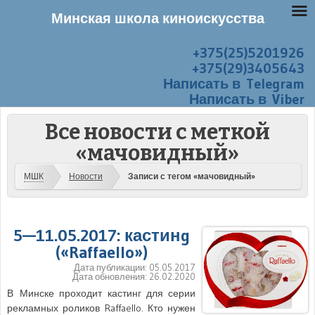
Минская школа киноискусства
+375(25)5201926
Перейти к содержанию
Меню
+375(29)3405643
Написать в Telegram
Написать в Viber
Все новости с меткой
«мачовидный»
МШК
Новости
Записи с тегом «мачовидный»
5—11.05.2017: кастинg
(«Raffaello»)
Дата публикации:
05.05.2017
Дата обновления:
26.02.2020
В Минске проходит кастинг для серии
рекламных роликов Raffaello. Кто нужен