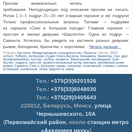
Просим внимательно читать
требования. Неподходящих под описания просим не писать.
Ролик 1 3—5 подруг 25—30 лет (главная героиня и её подруги)
Только профессиональные актрисы. Типажи — подружки
из сериала «Секс в большом городе». Главная героиня —
простая и милая девушка «Шарлотта». Одна из подруг —
Саманта. Хотелось бы увидеть на кастинге разных девушек:
рыжие, блондинки, брюнетки, с короткими…
Читать дальше…
Рубрика:
Кастинги
,
Международное сотрудничество
,
Проекты
|
Метки:
2017
,
callback
,
Raffaello
,
Актёрская студия Олега Акулича
,
блондинка
,
брюнетка
,
глаз
,
друг
,
Калифорникейшн
,
кастинг
,
колбэк
,
конфеты
,
Мальчишник
,
мачовидный
,
Олег
Акулич
,
подруга
,
простой
,
профессиональный актёр
,
реклама
,
рекламный ролик
,
рыжая
,
Саманта
,
Секс в большом городе
,
смешная
,
спортивный
,
стрижка
,
съёмка
,
успешный
,
ухоженный
,
чёлка
,
Шарлотта
,
юмор
Тел.
:
+375(25)5201926
Тел.:
+375(33)6048030
Тел.:
+375(29)3405643
220012
,
Беларусь
,
Минск
,
улица
Чернышевского, 10А
(
Первомайский район
, около
станции метро
«Академия наук»
)