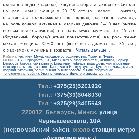
фильтров воды «Барьер») ищутся актёры и актёры-любители:
на роль мамы: женщина 28—35 лет (в идеале — рыжая),
спортивного телосложения (не полная, не очень «сухая»);
на роль дочери: активная и озорная девочка 6—10 лет (рыжие
волосы приветствуются); на роль мужа: мужчина 35—45 лет
(брутальный, борода/щетина приветствуются); на роль жены:
милая женщина 35-40 лет (выглядеть должна на 35 лет,
с харизмой); мужчина в возрасте…
Читать дальше…
Рубрика:
Кастинги
,
Международное сотрудничество
,
Проекты
,
Туризм
|
Метки:
2017
,
3 предмета
,
H2O
,
Minsk
,
актёр
,
актёр-любитель
,
активная
,
Барьер
,
Беларусь
,
борода
,
брутальный
,
Владимир Нефёдов
,
вода
,
дочь
,
жонглирование
,
жонглировать
,
зима
,
кастинг
,
Киев
,
Клинт Иствуд
,
кувшин
,
Кувшины
,
мама
,
милая
,
озорная
,
ржавчина
,
ролик
,
рыжая
,
рыжие волосы
,
рыжий
,
спортивное
телосложение
,
съёмка
,
Ураина
,
февраль
,
фильтр
,
харизма
,
щетина
Тел.
:
+375(25)5201926
Тел.:
+375(33)6048030
Тел.:
+375(29)3405643
220012
,
Беларусь
,
Минск
,
улица
Чернышевского, 10А
(
Первомайский район
, около
станции метро
«Академия наук»
)