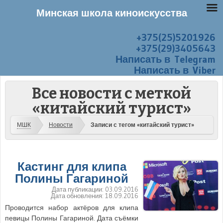
Минская школа киноискусства
+375(25)5201926
Перейти к содержанию
Меню
+375(29)3405643
Написать в Telegram
Написать в Viber
Все новости с меткой
«китайский турист»
МШК
Новости
Записи с тегом «китайский турист»
Кастинг для клипа
Полины Гагариной
Дата публикации:
03.09.2016
Дата обновления:
18.09.2016
Проводится набор актёров для клипа
певицы Полины Гагариной. Дата съёмки