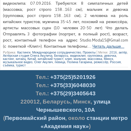
видеоклипа: 07.09.2016. Требуются: 8 симпатичных детей
(массовка; рост строго 158…163 см); мальчик и девочка
(групповка; рост строго 158…163 см); 2 человека на роль
китайских туристов; мужчина 35-45 лет, похожий на режиссёра;
артисты массовых сцен (10 человек 20-50 лет). Что делать
Отправлять 3 фотографии (портрет, в полный рост), возраст,
рост, контактный телефон на адрес Studio.Moda15@Gmail.com
(с пометкой «Клип»). Контактные телефоны:…
Читать дальше…
Рубрика:
Кастинги
,
Международное сотрудничество
,
Проекты
|
Метки:
2016
,
актёр
,
Актёрская студия Олега Акулича
,
Беларусь
,
видеоклип
,
групповка
,
девочка
,
кастинг
,
китаец
,
Китай
,
китайский турист
,
клип
,
мальчик
,
массовка
,
Минск
,
музыкальное видео
,
Олег Акулич
,
певица
,
Полина Гагарина
,
режиссёр
,
Россия
,
съёмка
,
турист
Тел.
:
+375(25)5201926
Тел.:
+375(33)6048030
Тел.:
+375(29)3405643
220012
,
Беларусь
,
Минск
,
улица
Чернышевского, 10А
(
Первомайский район
, около
станции метро
«Академия наук»
)