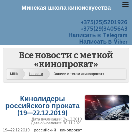
Минская школа киноискусства
+375(25)5201926
Перейти к содержанию
Меню
+375(29)3405643
Написать в Telegram
Написать в Viber
Все новости с меткой
«кинопрокат»
МШК
Новости
Записи с тегом «кинопрокат»
Кинолидеры
российского проката
(19—22.12.2019)
Дата публикации:
24.12.2019
Дата обновления:
30.11.2021
19—22.12.2019 российский кинопрокат