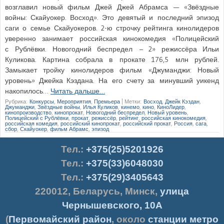
возглавил новый фильм Джей Джей Абрамса — «Звёздные
войны: Скайуокер. Восход». Это девятый и последний эпизод
саги о семье Скайуокеров. 2-ю строчку рейтинга кинолидеров
уверенно занимает российская кинокомедия «Полицейский
с Рублёвки. Новогодний беспредел – 2» режиссёра Ильи
Куликова. Картина собрала в прокате 176,5 млн рублей.
Замыкает тройку кинолидеров фильм «Джуманджи: Новый
уровень» Джейка Кэздана. На его счету за минувший уикенд
накопилось…
Читать дальше…
Рубрика:
Конкурсы
,
Мероприятия
,
Премьера
|
Метки:
Восход
,
Джейк Кэздан
,
Джуманджи
,
Звёздные войны
,
Илья Куликов
,
кинемо
,
кино
,
КиноЛидер
,
кинопроизводство
,
кинопрокат
,
Новогодний беспредел
,
Новый уровень
,
Полицейский с Рублёвки
,
прокат
,
режиссёр
,
рейтинг
,
российская кинокомедия
,
российская комедия
,
российский кинопрокат
,
российский прокат
,
Россия
,
сага
,
сбор
,
Скайуокер
,
фильм Абрамс
,
эпизод
Тел.
:
+375(25)5201926
Тел.:
+375(33)6048030
Тел.:
+375(29)3405643
220012
,
Беларусь
,
Минск
,
улица
Чернышевского, 10А
(
Первомайский район
, около
станции метро