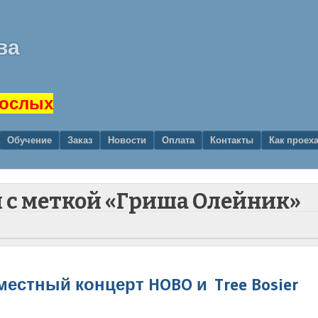
ва
рослых
Обучение
Заказ
Новости
Оплата
Контакты
Как проех
и с меткой «Гриша Олейник»
вместный концерт HOBO и Tree Bosier