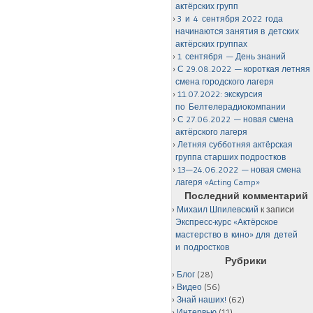
актёрских групп
3 и 4 сентября 2022 года
начинаются занятия в детских
актёрских группах
1 сентября — День знаний
С 29.08.2022 — короткая летняя
смена городского лагеря
11.07.2022: экскурсия
по Белтелерадиокомпании
С 27.06.2022 — новая смена
актёрского лагеря
Летняя субботняя актёрская
группа старших подростков
13—24.06.2022 — новая смена
лагеря «Acting Camp»
Последний комментарий
Михаил Шпилевский
к записи
Экспресс-курс «Актёрское
мастерство в кино» для детей
и подростков
Рубрики
Блог
(28)
Видео
(56)
Знай наших!
(62)
Интервью
(11)