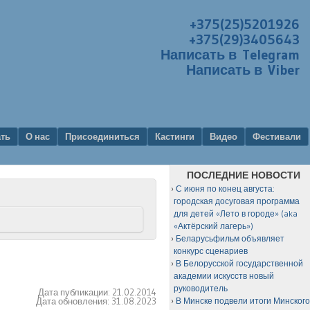
+375(25)5201926
+375(29)3405643
Написать в Telegram
Написать в Viber
ать
О нас
Присоединиться
Кастинги
Видео
Фестивали
ПОСЛЕДНИЕ НОВОСТИ
С июня по конец августа:
городская досуговая программа
для детей «Лето в городе» (aka
«Актёрский лагерь»)
Беларусьфильм объявляет
конкурс сценариев
В Белорусской государственной
академии искусств новый
руководитель
Дата публикации:
21.02.2014
Дата обновления:
31.08.2023
В Минске подвели итоги Минског