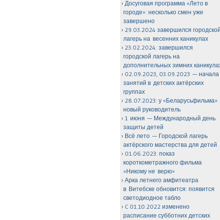
Досуговая программа «Лето в
городе»: несколько смен уже
завершено
29.03.2024 завершился городско
лагерь на весенних каникулах
23.02.2024: завершился
городской лагерь на
дополнительных зимних каникула
02.09.2023, 03.09.2023 — начала
занятий в детских актёрских
группах
28.07.2023: у «Беларусьфильма»
новый руководитель
1 июня — Международный день
защиты детей
Всё лето — Городской лагерь
актёрского мастерства для детей
01.06.2023: показ
короткометражного фильма
«Никому не верю»
Арка летнего амфитеатра
в Витебске обновится: появится
светодиодное табло
C 01.10.2022 изменено
расписание субботних детских