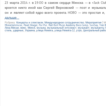
23 марта 2014 г. в 19:00 в самом сердце Минска — в «Jack Cl
кроется никто иной как Сергей Верховский — поэт и музыкал
он и являет собой ядро всего проекта. HOBO — это простая и
дальше…
Рубрика:
Концерты и спектакли
,
Международное сотрудничество
,
Мероприятия
|
М
Monoclockmusic
,
Pavel Dovgal
,
Pur:Pur
,
Red Bull Music Academy Bass Camp
,
SunSay
,
Tree B
Лиза Мисан
,
микс
,
Минск
,
музыка
,
музыкальный энтузиаст
,
музыкант
,
музыканты X
стиль
,
ударные
,
Украина
,
улица Немига
,
улица Немига-12
,
утро
,
Центральный райо