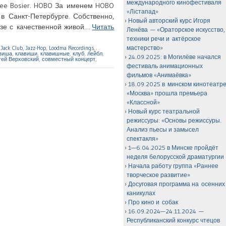
международного кинофестиваля
Tree Bosier. HOBO За именем HOBO
«Лiстапад»
в Санкт-Петербурге. Собственно,
Новый авторский курс Игоря
езе с качественной живой…
Читать
Ленёва — «Ораторское искусство,
техники речи и актёрское
мастерство»
,
Jack Club
,
Jazz-Hop
,
Loodma Recordings
,
виша
,
клавиши
,
клавишные
,
клуб
,
лейбл
,
24.09.2025: в Могилёве начался
гей Верховский
,
совместный концерт
,
фестиваль анимационных
фильмов «Анимаёвка»
18.09.2025 в минском кинотеатр
«Москва» прошла премьера
«Классной»
Новый курс театральной
режиссуры: «Основы режиссуры.
Анализ пьесы и замысел
спектакля»
1—6.04.2025 в Минске пройдёт
неделя белорусской драматургии
Начала работу группа «Раннее
творческое развитие»
Досуговая программа на осенних
каникулах
Про кино и собак
16.09.2024—24.11.2024 —
Республиканский конкурс чтецов