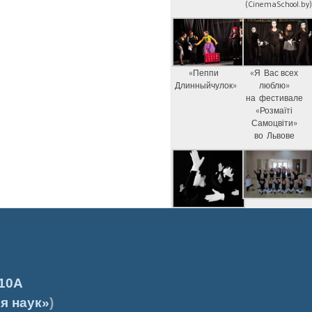
(CinemaSchool.by
«Пеппи
«Я Вас всех
Длинныйчулок»
люблю»
на фестивале
«Розмаїті
Самоцвіти»
во Львове
10А
я наук»
)