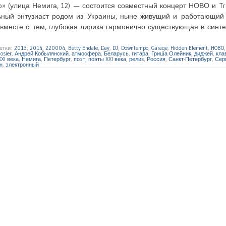
ub» (улица Немига, 12) — состоится совместный концерт НОВО и 
ьный энтузиаст родом из Украины, ныне живущий и работающий 
, вместе с тем, глубокая лирика гармонично существующая в синт
етки:
2013
,
2014
,
220004
,
Betty Endale
,
Day
,
DJ
,
Downtempo
,
Garage
,
Hidden Element
,
HOBO
osier
,
Андрей Кобылянский
,
атмосфера
,
Беларусь
,
гитара
,
Гриша Олейник
,
диджей
,
кла
XI века
,
Немига
,
Петербург
,
поэт
,
поэты XXI века
,
релиз
,
Россия
,
Санкт-Петербург
,
Сер
н
,
электронный