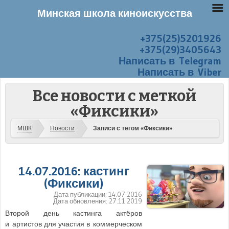
Минская школа киноискусства
+375(25)5201926
Перейти к содержанию
Меню
+375(29)3405643
Написать в Telegram
Написать в Viber
Все новости с меткой
«Фиксики»
МШК
Новости
Записи с тегом «Фиксики»
14.07.2016: кастинг
(Фиксики)
Дата публикации:
14.07.2016
Дата обновления:
27.11.2019
Второй день кастинга актёров
и артистов для участия в коммерческом