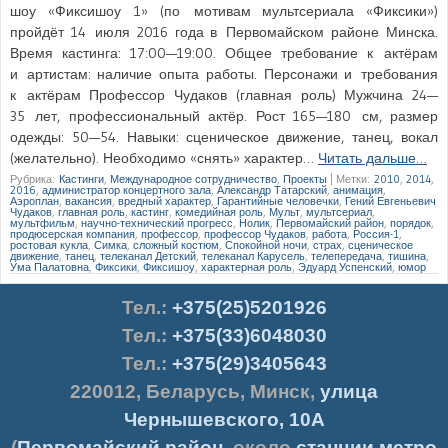
шоу «Фиксишоу 1» (по мотивам мультсериала «Фиксики»)
пройдёт 14 июля 2016 года в Первомайском районе Минска.
Время кастинга: 17:00—19:00. Общее требование к актёрам
и артистам: наличие опыта работы. Персонажи и требования
к актёрам Профессор Чудаков (главная роль) Мужчина 24—
35 лет, профессиональный актёр. Рост 165—180 см, размер
одежды: 50—54. Навыки: сценическое движение, танец, вокал
(желательно). Необходимо «снять» характер…
Читать дальше…
Рубрика:
Кастинги
,
Международное сотрудничество
,
Проекты
|
Метки:
2010
,
2014
,
2016
,
администратор концертного зала
,
Александр Татарский
,
анимация
,
Аэроплан
,
вакансия
,
вредный характер
,
Гарантийные человечки
,
Гений Евгеньевич
Чудаков
,
главная роль
,
кастинг
,
комедийная роль
,
Мульт
,
мультсериал
,
мультфильм
,
научно-технический прогресс
,
Нолик
,
Первомайский район
,
порядок
,
продюсерская компания
,
профессор
,
профессор Чудаков
,
работа
,
Россия-1
,
ростовая кукла
,
Симка
,
сложный костюм
,
Спокойной ночи
,
страх
,
сценическое
движение
,
танец
,
телеканал Детский
,
телеканал Карусель
,
телепередача
,
тишина
,
Ума Палатовна
,
Фиксики
,
Фиксишоу
,
характерная роль
,
Эдуард Успенский
,
юмор
Тел.
:
+375(25)5201926
Тел.:
+375(33)6048030
Тел.:
+375(29)3405643
220012
,
Беларусь
,
Минск
,
улица
Чернышевского, 10А
(
Первомайский район
, около
станции метро