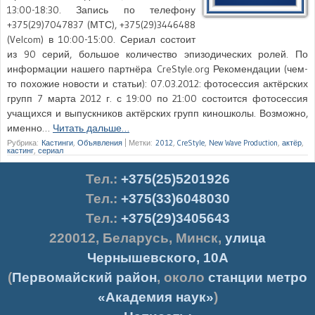
13:00-18:30. Запись по телефону
+375(29)7047837 (МТС), +375(29)3446488
(Velcom) в 10:00-15:00. Сериал состоит
из 90 серий, большое количество эпизодических ролей. По
информации нашего партнёра CreStyle.org Рекомендации (чем-
то похожие новости и статьи): 07.03.2012: фотосессия актёрских
групп 7 марта 2012 г. с 19:00 по 21:00 состоится фотосессия
учащихся и выпускников актёрских групп киношколы. Возможно,
именно…
Читать дальше…
Рубрика:
Кастинги
,
Объявления
|
Метки:
2012
,
CreStyle
,
New Wave Production
,
актёр
,
кастинг
,
сериал
Тел.
:
+375(25)5201926
Тел.:
+375(33)6048030
Тел.:
+375(29)3405643
220012
,
Беларусь
,
Минск
,
улица
Чернышевского, 10А
(
Первомайский район
, около
станции метро
«Академия наук»
)