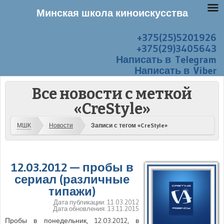
Минская школа киноискусства
+375(25)5201926
Перейти к содержанию
Меню
+375(29)3405643
Написать в Telegram
Написать в Viber
Все новости с меткой
«CreStyle»
МШК
Новости
Записи с тегом «CreStyle»
12.03.2012 — пробы в
сериал (различные
типажи)
Дата публикации:
11.03.2012
Дата обновления:
13.11.2015
Пробы в понедельник, 12.03.2012, в