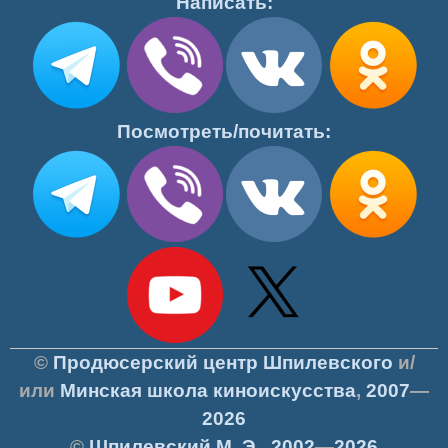
Написать:
Посмотреть/почитать:
©
Продюсерский центр Шпилевского
и/
или
Минская школа киноискусства
,
2007
—
2026
©
Шпилевский
М. Э.
,
2002
—
2026