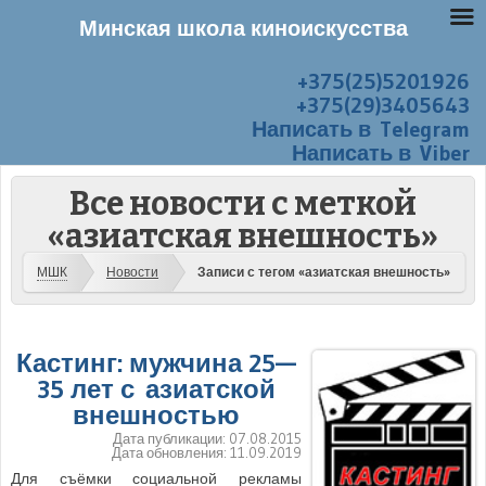
Минская школа киноискусства
+375(25)5201926
Перейти к содержанию
Меню
+375(29)3405643
Написать в Telegram
Написать в Viber
Все новости с меткой
«азиатская внешность»
МШК
Новости
Записи с тегом «азиатская внешность»
Кастинг: мужчина 25—
35 лет с азиатской
внешностью
Дата публикации:
07.08.2015
Дата обновления:
11.09.2019
Для съёмки социальной рекламы