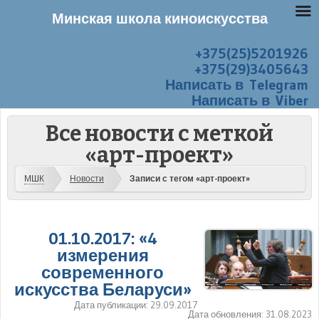
Минская школа киноискусства
+375(25)5201926
Перейти к содержанию
Меню
+375(29)3405643
Написать в Telegram
Написать в Viber
Все новости с меткой
«арт-проект»
МШК
Новости
Записи с тегом «арт-проект»
01.10.2017: «4
измерения
современного
искусства Беларуси»
Дата публикации:
29.09.2017
Дата обновления:
31.08.2023