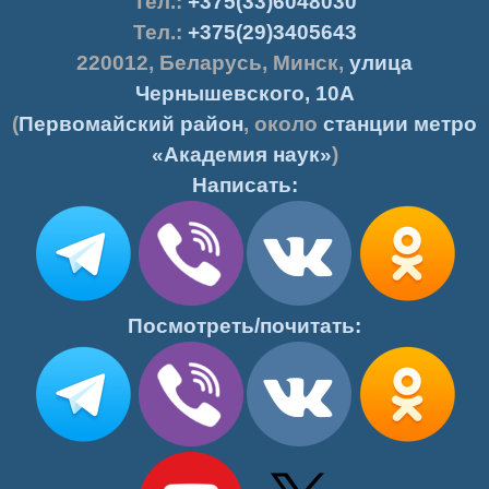
Тел.:
+375(33)6048030
Тел.:
+375(29)3405643
220012
,
Беларусь
,
Минск
,
улица
Чернышевского, 10А
(
Первомайский район
, около
станции метро
«Академия наук»
)
Написать:
Посмотреть/почитать: