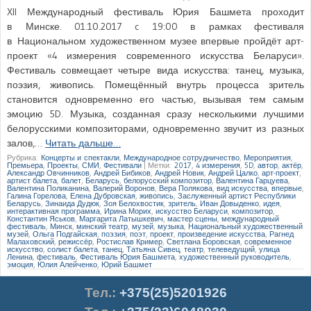
XII Международный фестиваль Юрия Башмета проходит
в Минске. 01.10.2017 c 19:00 в рамках фестиваля
в Национальном художественном музее впервые пройдёт арт-
проект «4 измерения современного искусства Беларуси».
Фестиваль совмещает четыре вида искусства: танец, музыка,
поэзия, живопись. Помещённый внутрь процесса зритель
становится одновременно его частью, вызывая тем самым
эмоцию 5D. Музыка, созданная сразу несколькими лучшими
белорусскими композиторами, одновременно звучит из разных
залов,…
Читать дальше…
Рубрика:
Концерты и спектакли
,
Международное сотрудничество
,
Мероприятия
,
Премьера
,
Проекты
,
СМИ
,
Фестивали
|
Метки:
2017
,
4 измерения
,
5D
,
автор
,
актёр
,
Александр Овчинников
,
Андрей Бибиков
,
Андрей Новик
,
Андрей Цалко
,
арт-проект
,
артист балета
,
балет
,
Беларусь
,
белорусский композитор
,
Валентина Гарцуева
,
Валентина Поликанина
,
Валерий Воронов
,
Вера Полякова
,
вид искусства
,
впервые
,
Галина Горелова
,
Елена Дубровская
,
живопись
,
Заслуженный артист Республики
Беларусь
,
Зинаида Дудюк
,
Зоя Белохвостик
,
зритель
,
Иван Довыденко
,
идея
,
интерактивная программа
,
Ирина Морих
,
искусство Беларуси
,
композитор
,
Константин Яськов
,
Маргарита Латышкевич
,
мастер сцены
,
международный
фестиваль
,
Минск
,
минский театр
,
музей
,
музыка
,
Национальный художественный
музей
,
Ольга Подгайская
,
поэзия
,
поэт
,
проект
,
произведение искусства
,
Рагнед
Малаховский
,
режиссёр
,
Ростислав Кример
,
Светлана Боровская
,
современное
искусство
,
солист балета
,
танец
,
Татьяна Сивец
,
театр
,
телеведущий
,
улица
Ленина
,
фестиваль
,
Фестиваль Юрия Башмета
,
художественный руководитель
,
эмоция
,
Юлия Алейченко
,
Юрий Башмет
Тел.
:
+375(25)5201926