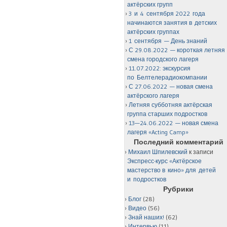
актёрских групп
3 и 4 сентября 2022 года
начинаются занятия в детских
актёрских группах
1 сентября — День знаний
С 29.08.2022 — короткая летняя
смена городского лагеря
11.07.2022: экскурсия
по Белтелерадиокомпании
С 27.06.2022 — новая смена
актёрского лагеря
Летняя субботняя актёрская
группа старших подростков
13—24.06.2022 — новая смена
лагеря «Acting Camp»
Последний комментарий
Михаил Шпилевский
к записи
Экспресс-курс «Актёрское
мастерство в кино» для детей
и подростков
Рубрики
Блог
(28)
Видео
(56)
Знай наших!
(62)
Интервью
(11)