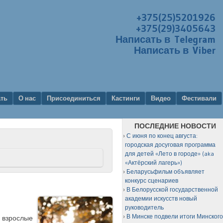
+375(25)5201926
+375(29)3405643
Написать в Telegram
Написать в Viber
ать
О нас
Присоединиться
Кастинги
Видео
Фестивали
ПОСЛЕДНИЕ НОВОСТИ
С июня по конец августа:
городская досуговая программа
для детей «Лето в городе» (aka
«Актёрский лагерь»)
Беларусьфильм объявляет
конкурс сценариев
В Белорусской государственной
академии искусств новый
руководитель
В Минске подвели итоги Минског
 взрослые