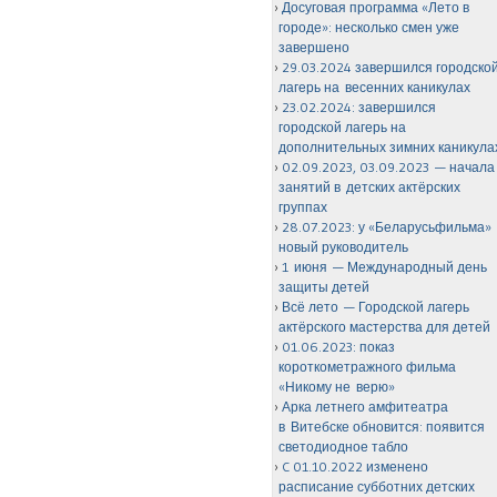
Досуговая программа «Лето в
городе»: несколько смен уже
завершено
29.03.2024 завершился городско
лагерь на весенних каникулах
23.02.2024: завершился
городской лагерь на
дополнительных зимних каникула
02.09.2023, 03.09.2023 — начала
занятий в детских актёрских
группах
28.07.2023: у «Беларусьфильма»
новый руководитель
1 июня — Международный день
защиты детей
Всё лето — Городской лагерь
актёрского мастерства для детей
01.06.2023: показ
короткометражного фильма
«Никому не верю»
Арка летнего амфитеатра
в Витебске обновится: появится
светодиодное табло
C 01.10.2022 изменено
расписание субботних детских