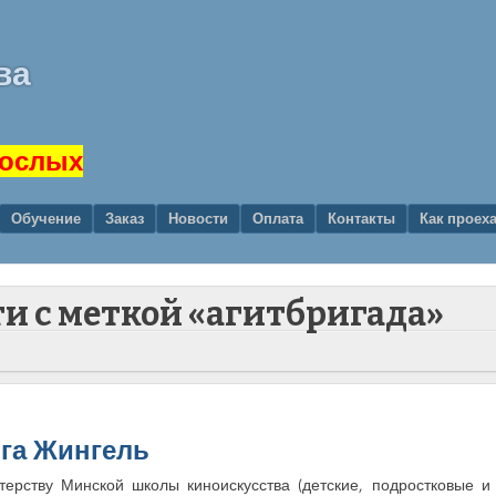
ва
рослых
Обучение
Заказ
Новости
Оплата
Контакты
Как проех
ти с меткой «агитбригада»
га Жингель
ерству Минской школы киноискусства (детские, подростковые и