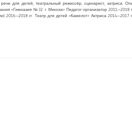
 речи для детей, театральный режиссёр, сценарист, актриса. О
ния «Гимназия № 32 г. Минска» Педагог-организатор 2011—2018 г
и) 2016—2018 гг. Театр для детей «Камелот» Актриса 2014—2017 г