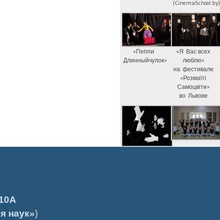
(CinemaSchool.by
«Пеппи
«Я Вас всех
Длинныйчулок»
люблю»
на фестивале
«Розмаїті
Самоцвіти»
во Львове
10А
я наук»
)