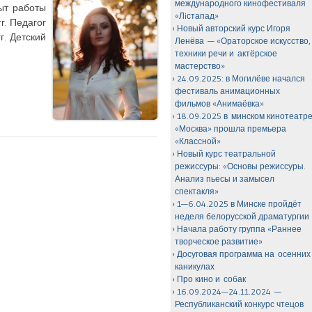
международного кинофестиваля
пыт работы
«Лiстапад»
г. Педагог
Новый авторский курс Игоря
г. Детский
Ленёва — «Ораторское искусство,
техники речи и актёрское
мастерство»
24.09.2025: в Могилёве начался
фестиваль анимационных
фильмов «Анимаёвка»
18.09.2025 в минском кинотеатр
«Москва» прошла премьера
«Классной»
Новый курс театральной
режиссуры: «Основы режиссуры.
Анализ пьесы и замысел
спектакля»
1—6.04.2025 в Минске пройдёт
неделя белорусской драматургии
Начала работу группа «Раннее
творческое развитие»
Досуговая программа на осенних
каникулах
Про кино и собак
16.09.2024—24.11.2024 —
Республиканский конкурс чтецов