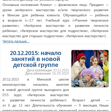
Основные положения Клиент — физическое лицо. Предмет —
уроки актёрского мастерства и/или творческого развития
в Минске для ребёнка клиента. Обучающийся — ребёнок
в возрасте 4—17 лет. Учебный курс («Раннее творческое
развитие», «Актёрское мастерство и развитие личности
ребёнка», «Актёрское мастерство для подростков», «Актёрское
мастерство для старших подростков», «Актёрское мастерство»)…
Читать дальше…
20.12.2015: начало
занятий в новой
детской группе
Дата публикации:
23.12.2015
Дата обновления:
16.09.2019
20.12.2015 в Минской школе
киноискусства начались занятия
в новой детской группе выходного дня
D55 (курс «Актёрское мастерство
и развитие личности ребёнка»). Возраст детей —
от 6 до 13 лет. Длительность обучения — 9 месяцев. Наши
преподаватели помогут раскрыть творческий потенциал вашего