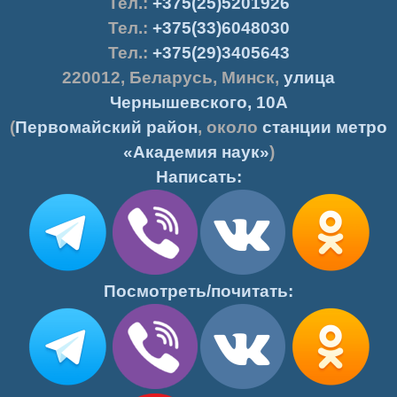
Тел.
:
+375(25)5201926
Тел.:
+375(33)6048030
Тел.:
+375(29)3405643
220012
,
Беларусь
,
Минск
,
улица
Чернышевского, 10А
(
Первомайский район
, около
станции метро
«Академия наук»
)
Написать:
Посмотреть/почитать: