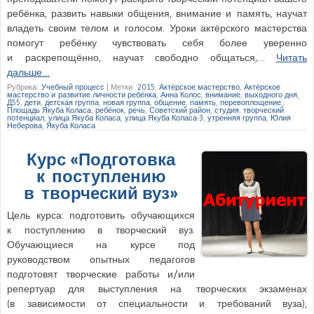
ребёнка, развить навыки общения, внимание и память, научат
владеть своим телом и голосом. Уроки актёрского мастерства
помогут ребёнку чувствовать себя более уверенно
и раскрепощённо, научат свободно общаться,…
Читать
дальше…
Рубрика:
Учебный процесс
|
Метки:
2015
,
Актёрское мастерство
,
Актёрское
мастерство и развитие личности ребёнка
,
Анна Колос
,
внимание
,
выходного дня
,
Д55
,
дети
,
детская группа
,
новая группа
,
общение
,
память
,
перевоплощение.
,
Площадь Якуба Коласа
,
ребёнок
,
речь
,
Советский район
,
студия
,
творческий
потенциал
,
улица Якуба Коласа
,
улица Якуба Коласа-3
,
утренняя группа
,
Юлия
Неберова
,
Якуба Коласа
Курс «Подготовка
к поступлению
в творческий вуз»
Цель курса: подготовить обучающихся
к поступлению в творческий вуз.
Обучающиеся на курсе под
руководством опытных педагогов
подготовят творческие работы и/или
репертуар для выступления на творческих экзаменах
(в зависимости от специальности и требований вуза),