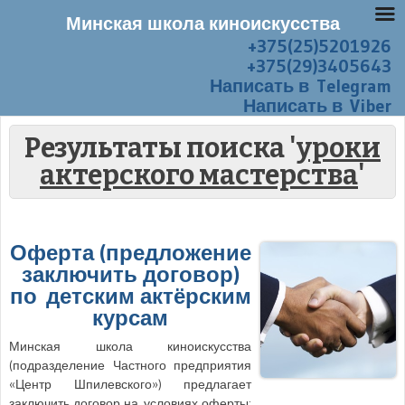
Минская школа киноискусства
+375(25)5201926
Перейти к содержанию
Меню
+375(29)3405643
Написать в Telegram
Написать в Viber
Результаты поиска '
уроки
актерского мастерства
'
Оферта (предложение
заключить договор)
по детским актёрским
курсам
Минская школа киноискусства
(подразделение Частного предприятия
«Центр Шпилевского») предлагает
заключить договор на условиях оферты: