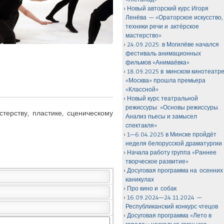
Новый авторский курс Игоря
Ленёва — «Ораторское искусство,
техники речи и актёрское
мастерство»
24.09.2025: в Могилёве начался
фестиваль анимационных
фильмов «Анимаёвка»
18.09.2025 в минском кинотеатр
«Москва» прошла премьера
«Классной»
Новый курс театральной
режиссуры: «Основы режиссуры.
ерству, пластике, сценическому
Анализ пьесы и замысел
спектакля»
1—6.04.2025 в Минске пройдёт
неделя белорусской драматургии
Начала работу группа «Раннее
творческое развитие»
Досуговая программа на осенних
каникулах
Про кино и собак
16.09.2024—24.11.2024 —
Республиканский конкурс чтецов
Досуговая программа «Лето в