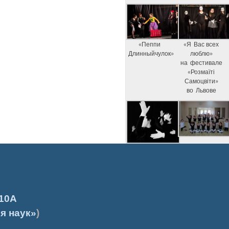
«Пеппи
«Я Вас всех
Длинныйчулок»
люблю»
на фестивале
«Розмаїті
Самоцвіти»
во Львове
10А
я наук»
)