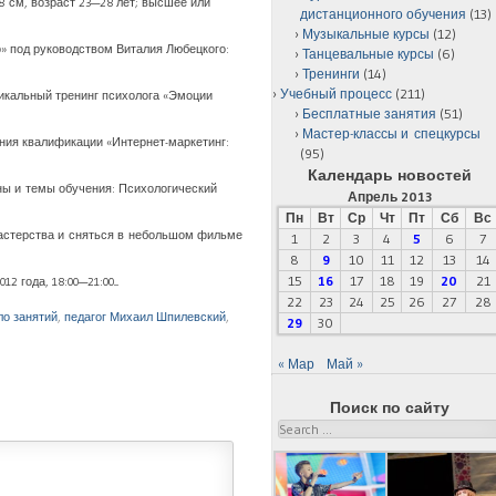
68 см, возраст 23—28 лет; высшее или
дистанционного обучения
(13)
Музыкальные курсы
(12)
» под руководством Виталия Любецкого:
Танцевальные курсы
(6)
Тренинги
(14)
Учебный процесс
(211)
никальный тренинг психолога «Эмоции
Бесплатные занятия
(51)
Мастер-классы и спецкурсы
ия квалификации «Интернет-маркетинг:
(95)
Календарь новостей
ины и темы обучения: Психологический
Апрель 2013
Пн
Вт
Ср
Чт
Пт
Сб
Вс
мастерства и сняться в небольшом фильме
1
2
3
4
5
6
7
8
9
10
11
12
13
14
15
16
17
18
19
20
21
года, 18:00—21:00....
22
23
24
25
26
27
28
ло занятий
,
педагог Михаил Шпилевский
,
29
30
« Мар
Май »
Поиск по сайту
Search