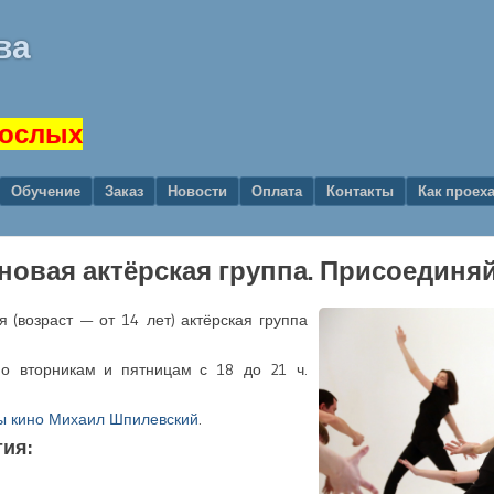
ва
рослых
Обучение
Заказ
Новости
Оплата
Контакты
Как проех
 новая актёрская группа. Присоединя
 (возраст — от 14 лет) актёрская группа
по вторникам и пятницам с 18 до 21 ч.
ы кино
Михаил Шпилевский
.
ия: