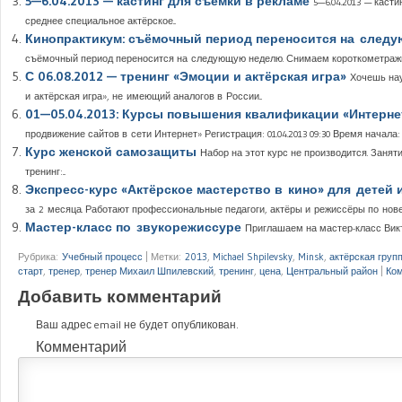
5—6.04.2013 — кастинг для съёмки в рекламе
5—6.04.2013 — каст
среднее специальное актёрское...
Кинопрактикум: съёмочный период переносится на след
съёмочный период переносится на следующую неделю. Снимаем короткометражны
С 06.08.2012 — тренинг «Эмоции и актёрская игра»
Хочешь нау
и актёрская игра», не имеющий аналогов в России...
01—05.04.2013: Курсы повышения квалификации «Интернет
продвижение сайтов в сети Интернет» Регистрация: 01.04.2013 09:30 Время начала: 01.
Курс женской самозащиты
Набор на этот курс не производится. Заня
тренинг:...
Экспресс-курс «Актёрское мастерство в кино» для детей 
за 2 месяца. Работают профессиональные педагоги, актёры и режиссёры по нове
Мастер-класс по звукорежиссуре
Приглашаем на мастер-класс Виктора
Рубрика:
Учебный процесс
|
Метки:
2013
,
Michael Shpilevsky
,
Minsk
,
актёрская груп
старт
,
тренер
,
тренер Михаил Шпилевский
,
тренинг
,
цена
,
Центральный район
|
Ко
Добавить комментарий
Ваш адрес email не будет опубликован.
Комментарий