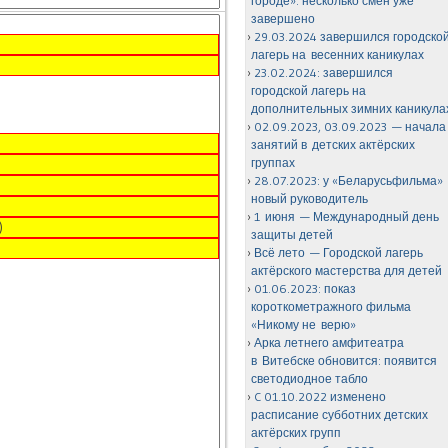
городе»: несколько смен уже
завершено
29.03.2024 завершился городско
лагерь на весенних каникулах
23.02.2024: завершился
городской лагерь на
дополнительных зимних каникула
02.09.2023, 03.09.2023 — начала
занятий в детских актёрских
группах
28.07.2023: у «Беларусьфильма»
новый руководитель
1 июня — Международный день
защиты детей
Всё лето — Городской лагерь
актёрского мастерства для детей
01.06.2023: показ
короткометражного фильма
«Никому не верю»
Арка летнего амфитеатра
в Витебске обновится: появится
светодиодное табло
C 01.10.2022 изменено
расписание субботних детских
актёрских групп