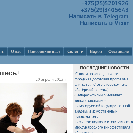
+375(25)5201926
+375(29)3405643
Написать в Telegram
Написать в Viber
ать
О нас
Присоединиться
Кастинги
Видео
Фестивали
ПОСЛЕДНИЕ НОВОСТИ
йтесь!
С июня по конец августа:
20 апреля 2013 г.
городская досуговая программа
для детей «Лето в городе» (aka
«Актёрский лагерь»)
Беларусьфильм объявляет
конкурс сценариев
В Белорусской государственной
академии искусств новый
руководитель
В Минске подвели итоги Минског
международного кинофестиваля
«Лiстапад»