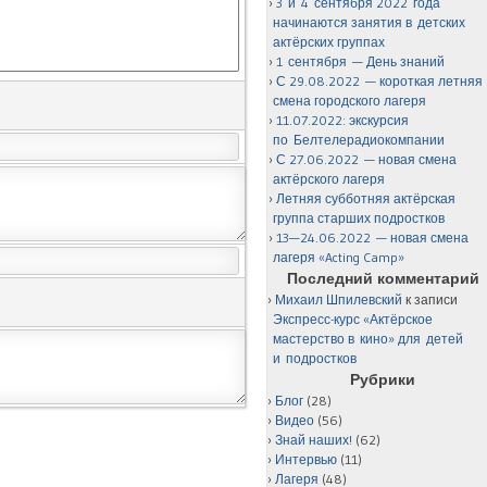
3 и 4 сентября 2022 года
начинаются занятия в детских
актёрских группах
1 сентября — День знаний
С 29.08.2022 — короткая летняя
смена городского лагеря
11.07.2022: экскурсия
по Белтелерадиокомпании
С 27.06.2022 — новая смена
актёрского лагеря
Летняя субботняя актёрская
группа старших подростков
13—24.06.2022 — новая смена
лагеря «Acting Camp»
Последний комментарий
Михаил Шпилевский
к записи
Экспресс-курс «Актёрское
мастерство в кино» для детей
и подростков
Рубрики
Блог
(28)
Видео
(56)
Знай наших!
(62)
Интервью
(11)
Лагеря
(48)