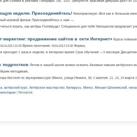
инг для съёмки в рекламе. Гонорары: 190…320$. Требуются: красивая девушка (рост от 1
ующую неделю. Присоединяйтесь!
Кинопрактикум «Всё как в большом кино
й игровой фильм. Присоединяйтесь к нам —...
читься играть, как актёры Голливуда? Специально для тебя! Киношкола предлагает у
-маркетинг: продвижение сайтов в сети Интернет»
Курсы повышен
04.2013 10:00 Время окончания: 05.04.2013 15:00 Формы...
тия проходят 2 раза в неделю, в вечернее время. Срок обучения — 9 месяцев. Дисципл
и подростков
Летом в нашей школе можно освоить базовые навыки актёрского 
йшим методикам....
 Кистеня по звукорежиссуре (Минск, улица Немига, 30). 3 занятия: 22, 26, 29 марта 2012 
па
,
актёрский курс
,
Актёрское мастерство
,
Беларусь
,
Минск
,
Михаил Шпилевский
,
нача
мментарии
|
Permalink