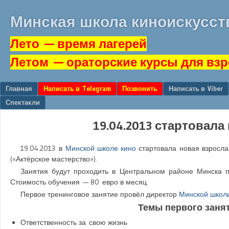
Минская школа киноискусст
Лето
— время лагерей
Летом
— ораторские курсы для вз
Перейти к содержанию
Главная
Написать в Telegram
Позвонить
Написать в Viber
Меню
Спектакли
19.04.2013 стартовала
19.04.2013
в
Минской школе кино
стартовала новая взрослая
(«Актёрское мастерство»).
Занятия будут проходить в Центральном районе Минска 
Стоимость обучения — 80 евро в месяц.
Первое тренинговое занятие провёл директор
Минской школ
Темы первого занят
Ответственность за свою жизнь