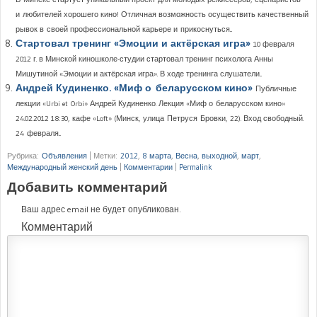
и любителей хорошего кино! Отличная возможность осуществить качественный
рывок в своей профессиональной карьере и прикоснуться...
Стартовал тренинг «Эмоции и актёрская игра»
10 февраля
2012 г. в Минской киношколе-студии стартовал тренинг психолога Анны
Мишутиной «Эмоции и актёрская игра». В ходе тренинга слушатели...
Андрей Кудиненко. «Миф о беларусском кино»
Публичные
лекции «Urbi et Orbi» Андрей Кудиненко. Лекция «Миф о беларусском кино»
24.02.2012 18:30, кафе «Loft» (Минск, улица Петруся Бровки, 22). Вход свободный.
24 февраля...
Рубрика:
Объявления
|
Метки:
2012
,
8 марта
,
Весна
,
выходной
,
март
,
Международный женский день
|
Комментарии
|
Permalink
Добавить комментарий
Ваш адрес email не будет опубликован.
Комментарий