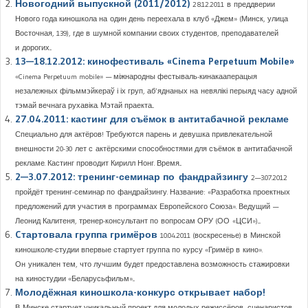
Новогодний выпускной (2011/2012)
28.12.2011 в преддверии
Нового года киношкола на один день переехала в клуб «Джем» (Минск, улица
Восточная, 139), где в шумной компании своих студентов, преподавателей
и дорогих...
13—18.12.2012: кинофестиваль «Cinema Perpetuum Mobile»
«Cinema Perpetuum mobile» — міжнародны фестываль-кинакааперацыя
незалежных фільммэйкераў і іх груп, аб’яднаных на невялікі перыяд часу адной
тэмай вечнага рухавіка. Мэтай праекта...
27.04.2011: кастинг для съёмок в антитабачной рекламе
Специально для актёров! Требуются парень и девушка привлекательной
внешности 20-30 лет с актёрскими способностями для съёмок в антитабачной
рекламе. Кастинг проводит Кирилл Нонг. Время...
2—3.07.2012: тренинг-семинар по фандрайзингу
2—3.07.2012
пройдёт тренинг-семинар по фандрайзингу. Название: «Разработка проектных
предложений для участия в программах Европейского Союза». Ведущий —
Леонид Калитеня, тренер-консультант по вопросам ОРУ (ОО «ЦСИ»)....
Cтартовала группа гримёров
10.04.2011 (воскресенье) в Минской
киношколе-студии впервые стартует группа по курсу «Гримёр в кино».
Он уникален тем, что лучшим будет предоставлена возможность стажировки
на киностудии «Беларусьфильм»...
Молодёжная киношкола-конкурс открывает набор!
В Минске стартует уникальный проект для молодых режиссёров, сценаристов