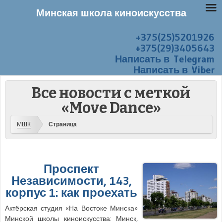
Минская школа киноискусства
+375(25)5201926
Перейти к содержанию
Меню
+375(29)3405643
Написать в Telegram
Написать в Viber
Все новости с меткой
«Move Dance»
МШК
Страница
Проспект
Независимости, 143,
корпус 1: как проехать
Актёрская студия «На Востоке Минска»
Минской школы киноискусства: Минск,