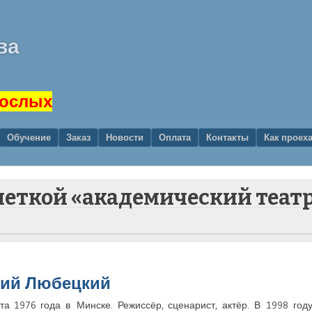
ва
рослых
Обучение
Заказ
Новости
Оплата
Контакты
Как проех
 меткой «академический теат
ий Любецкий
а 1976 года в Минске. Режиссёр, сценарист, актёр. В 1998 году