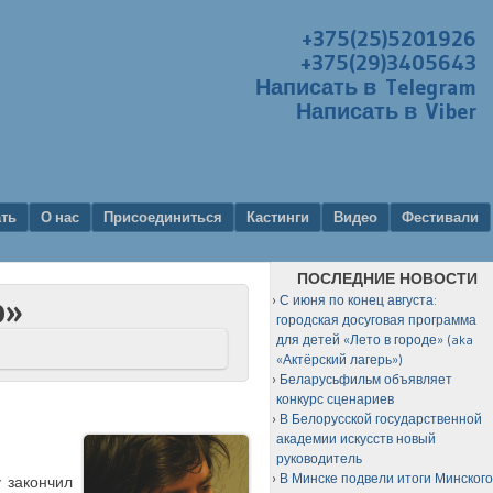
+375(25)5201926
+375(29)3405643
Написать в Telegram
Написать в Viber
ать
О нас
Присоединиться
Кастинги
Видео
Фестивали
ПОСЛЕДНИЕ НОВОСТИ
С июня по конец августа:
р»
городская досуговая программа
для детей «Лето в городе» (aka
«Актёрский лагерь»)
Беларусьфильм объявляет
конкурс сценариев
В Белорусской государственной
академии искусств новый
руководитель
В Минске подвели итоги Минског
 закончил