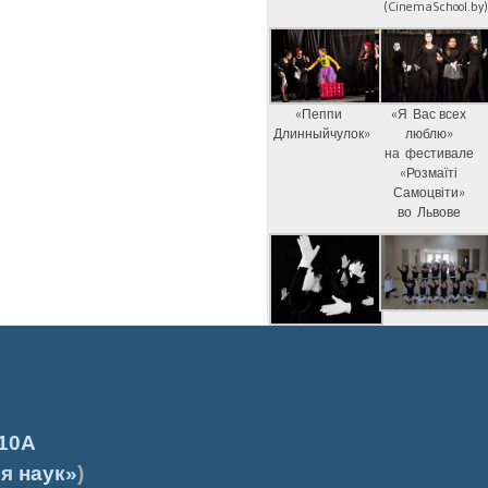
(CinemaSchool.by
«Пеппи
«Я Вас всех
Длинныйчулок»
люблю»
на фестивале
«Розмаїті
Самоцвіти»
во Львове
10А
я наук»
)