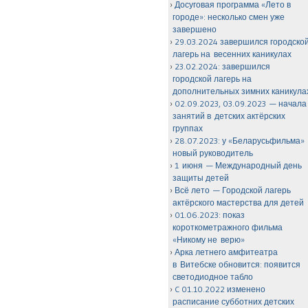
Досуговая программа «Лето в
городе»: несколько смен уже
завершено
29.03.2024 завершился городско
лагерь на весенних каникулах
23.02.2024: завершился
городской лагерь на
дополнительных зимних каникула
02.09.2023, 03.09.2023 — начала
занятий в детских актёрских
группах
28.07.2023: у «Беларусьфильма»
новый руководитель
1 июня — Международный день
защиты детей
Всё лето — Городской лагерь
актёрского мастерства для детей
01.06.2023: показ
короткометражного фильма
«Никому не верю»
Арка летнего амфитеатра
в Витебске обновится: появится
светодиодное табло
C 01.10.2022 изменено
расписание субботних детских