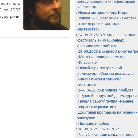
международного кинофестиваля
онального
«Лiстапад»
0 по 2003
Новый авторский курс Игоря
туру речи.
Ленёва — «Ораторское искусство,
техники речи и актёрское
мастерство»
24.09.2025: в Могилёве начался
фестиваль анимационных
фильмов «Анимаёвка»
18.09.2025 в минском кинотеатр
«Москва» прошла премьера
«Классной»
Новый курс театральной
режиссуры: «Основы режиссуры.
Анализ пьесы и замысел
спектакля»
1—6.04.2025 в Минске пройдёт
неделя белорусской драматургии
Начала работу группа «Раннее
творческое развитие»
Досуговая программа на осенних
каникулах
Про кино и собак
16.09.2024—24.11.2024 —
Республиканский конкурс чтецов