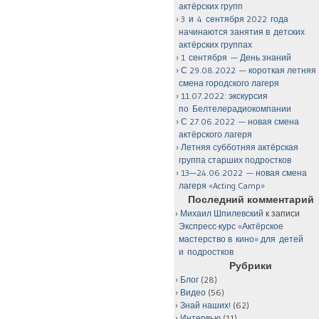
актёрских групп
3 и 4 сентября 2022 года
начинаются занятия в детских
актёрских группах
1 сентября — День знаний
С 29.08.2022 — короткая летняя
смена городского лагеря
11.07.2022: экскурсия
по Белтелерадиокомпании
С 27.06.2022 — новая смена
актёрского лагеря
Летняя субботняя актёрская
группа старших подростков
13—24.06.2022 — новая смена
лагеря «Acting Camp»
Последний комментарий
Михаил Шпилевский
к записи
Экспресс-курс «Актёрское
мастерство в кино» для детей
и подростков
Рубрики
Блог
(28)
Видео
(56)
Знай наших!
(62)
Интервью
(11)