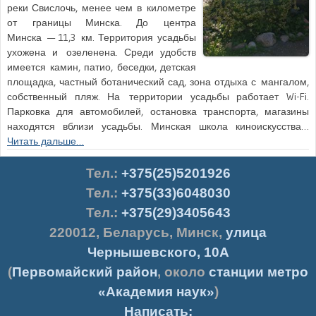
реки Свислочь, менее чем в километре
от границы Минска. До центра
Минска — 11,3 км. Территория усадьбы
ухожена и озеленена. Среди удобств
имеется камин, патио, беседки, детская
площадка, частный ботанический сад, зона отдыха с мангалом,
собственный пляж. На территории усадьбы работает Wi-Fi.
Парковка для автомобилей, остановка транспорта, магазины
находятся вблизи усадьбы. Минская школа киноискусства…
Читать дальше…
Тел.
:
+375(25)5201926
Тел.:
+375(33)6048030
Тел.:
+375(29)3405643
220012
,
Беларусь
,
Минск
,
улица
Чернышевского, 10А
(
Первомайский район
, около
станции метро
«Академия наук»
)
Написать: