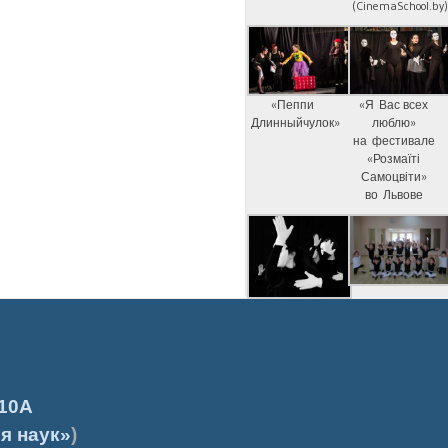
(CinemaSchool.by
«Пеппи
«Я Вас всех
Длинныйчулок»
люблю»
на фестивале
«Розмаїті
Самоцвіти»
во Львове
10А
я наук»
)