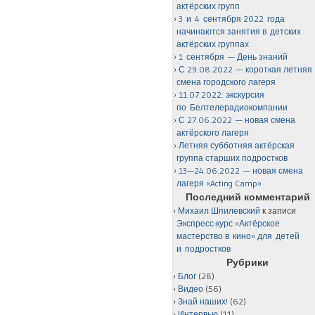
актёрских групп
3 и 4 сентября 2022 года
начинаются занятия в детских
актёрских группах
1 сентября — День знаний
С 29.08.2022 — короткая летняя
смена городского лагеря
11.07.2022: экскурсия
по Белтелерадиокомпании
С 27.06.2022 — новая смена
актёрского лагеря
Летняя субботняя актёрская
группа старших подростков
13—24.06.2022 — новая смена
лагеря «Acting Camp»
Последний комментарий
Михаил Шпилевский
к записи
Экспресс-курс «Актёрское
мастерство в кино» для детей
и подростков
Рубрики
Блог
(28)
Видео
(56)
Знай наших!
(62)
Интервью
(11)