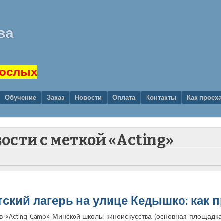
ва
рослых
Обучение
Заказ
Новости
Оплата
Контакты
Как проех
вости с меткой «Acting»
тский лагерь на улице Кедышко: как 
в «Acting Camp» Минской школы киноискусства (основная площадка)