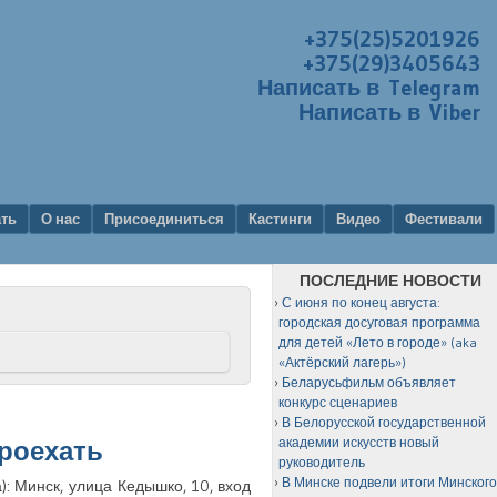
+375(25)5201926
+375(29)3405643
Написать в Telegram
Написать в Viber
ать
О нас
Присоединиться
Кастинги
Видео
Фестивали
ПОСЛЕДНИЕ НОВОСТИ
С июня по конец августа:
городская досуговая программа
для детей «Лето в городе» (aka
«Актёрский лагерь»)
Беларусьфильм объявляет
конкурс сценариев
В Белорусской государственной
академии искусств новый
проехать
руководитель
В Минске подвели итоги Минског
: Минск, улица Кедышко, 10, вход