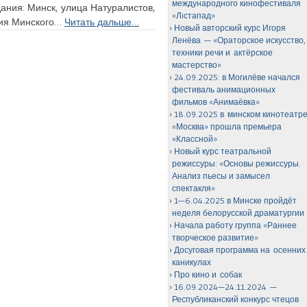
международного кинофестиваля
дания: Минск, улица Натуралистов,
«Лiстапад»
ния Минского…
Читать дальше…
Новый авторский курс Игоря
Ленёва — «Ораторское искусство,
техники речи и актёрское
мастерство»
24.09.2025: в Могилёве начался
фестиваль анимационных
фильмов «Анимаёвка»
18.09.2025 в минском кинотеатр
«Москва» прошла премьера
«Классной»
Новый курс театральной
режиссуры: «Основы режиссуры.
Анализ пьесы и замысел
спектакля»
1—6.04.2025 в Минске пройдёт
неделя белорусской драматургии
Начала работу группа «Раннее
творческое развитие»
Досуговая программа на осенних
каникулах
Про кино и собак
16.09.2024—24.11.2024 —
Республиканский конкурс чтецов