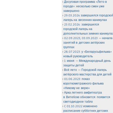
Досуговая программа «Лето в
городе»: несколько смен уже
завершено
29.03.2024 завершился городско
лагерь на весенних каникулах
23.02.2024: завершился
городской лагерь на
дополнительных зимних каникула
02.09.2023, 03.09.2023 — начала
занятий в детских актёрских
группах
28.07.2023: у «Беларусьфильма»
новый руководитель
1 июня — Международный день
защиты детей
Всё лето — Городской лагерь
актёрского мастерства для детей
01.06.2023: показ
короткометражного фильма
«Никому не верю»
Арка летнего амфитеатра
в Витебске обновится: появится
светодиодное табло
C 01.10.2022 изменено
расписание субботних детских