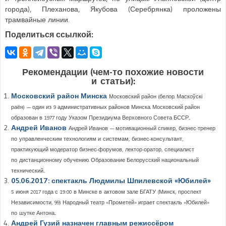
города), Плеханова, Якубова (Серебрянка) проложены
трамвайные линии.
Поделиться ссылкой:
Рекомендации (чем-то похожие новости
и статьи):
Московский район Минска
Московский район (белор. Маскоўскі
раён) — один из 9 административных районов Минска. Московский район
образован в 1977 году Указом Президиума Верховного Совета БССР...
Андрей Иванов
Андрей Иванов — мотивационный спикер, бизнес-тренер
по управленческим технологиям и системам, бизнес-консультант,
практикующий модератор бизнес-форумов, лектор-оратор, специалист
по дистанционному обучению. Образование Белорусский национальный
технический...
05.06.2017: спектакль Людмилы Шпилевской «Юбилей»
5 июня 2017 года с 19:00 в Минске в актовом зале БГАТУ (Минск, проспект
Независимости, 99) Народный театр «Прометей» играет спектакль «Юбилей»
по шутке Антона...
Андрей Гузий назначен главным режиссёром