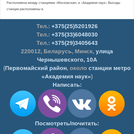
Расположена между станциями «Московская» и «Академия наук». Выходы
станции расположены в...
Тел.
:
+375(25)5201926
Тел.:
+375(33)6048030
Тел.:
+375(29)3405643
220012
,
Беларусь
,
Минск
,
улица
Чернышевского, 10А
(
Первомайский район
, около
станции метро
«Академия наук»
)
Написать:
Посмотреть/почитать: