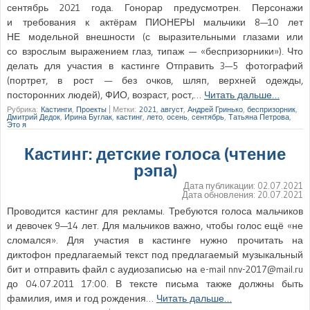
сентябрь 2021 года. Гонорар предусмотрен. Персонажи
и требования к актёрам ПИОНЕРЫ мальчики 8—10 лет
НЕ модельной внешности (с выразительными глазами или
со взрослым выражением глаз, типаж — «беспризорники»). Что
делать для участия в кастинге Отправить 3—5 фотографий
(портрет, в рост — без очков, шляп, верхней одежды,
посторонних людей), ФИО, возраст, рост,…
Читать дальше…
Рубрика:
Кастинги
,
Проекты
|
Метки:
2021
,
август
,
Андрей Гринько
,
беспризорник
,
Дмитрий Дедок
,
Ирина Буглак
,
кастинг
,
лето
,
осень
,
сентябрь
,
Татьяна Петрова
,
Это я
Кастинг: детские голоса (чтение
рэпа)
Дата публикации:
02.07.2021
Дата обновления:
20.07.2021
Проводится кастинг для рекламы. Требуются голоса мальчиков
и девочек 9—14 лет. Для мальчиков важно, чтобы голос ещё «не
сломался». Для участия в кастинге нужно прочитать на
диктофон предлагаемый текст под предлагаемый музыкальный
бит и отправить файл с аудиозаписью на e-mail nnv-2017@mail.ru
до 04.07.2011 17:00. В тексте письма также должны быть
фамилия, имя и год рождения…
Читать дальше…