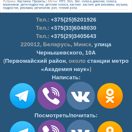
Рубрика:
Кастинги
,
Проекты
|
Метки:
MP3
,
OGG
,
бит
,
голоса девочек
,
голоса
мальчиков
,
дети-подростки
,
детские голоса
,
кастинг
,
кастинг для рекламы
,
музыка
,
подросток
,
реклама
,
речитатив
,
рэп
,
чтение рэпа
Тел.
:
+375(25)5201926
Тел.:
+375(33)6048030
Тел.:
+375(29)3405643
220012
,
Беларусь
,
Минск
,
улица
Чернышевского, 10А
(
Первомайский район
, около
станции метро
«Академия наук»
)
Написать:
Посмотреть/почитать: