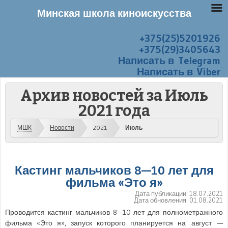
Минская школа киноискусства
+375(25)5201926
Перейти к содержанию
Меню
+375(29)3405643
Написать в Telegram
Написать в Viber
Архив новостей за
Июль
2021 года
МШК
Новости
2021
Июль
Кастинг мальчиков 8—10 лет для
фильма «Это я»
Дата публикации:
18.07.2021
Дата обновления:
01.08.2021
Проводится кастинг мальчиков 8—10 лет для полнометражного
фильма «Это я», запуск которого планируется на август —