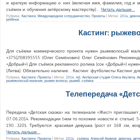
и краткую информацию о них (включая имя, фамилия, год и м
съёмок и обучения актёрскому мастерству)…
Читать дальше…
Рубрика:
Кастинги
,
Международное сотрудничество
,
Проекты
|
Метки:
2014
,
девоч
ребёнок
Кастинг: рыжев
Для съёмки коммерческого проекта нужен рыжеволосый маль
+375(29)8395555 (Олег Семёнович) Олег Семёнович Рекоменда
«Добрый») Для съёмок рекламного ролика (сок «Добрый») нуже
(Литва). Обязательно наличие… Кастинг: футболисты Кастинг д
Рубрика:
Кастинги
,
Проекты
|
Метки:
2014
,
red
,
Актёрская студия Олега Акулича
,
А
рыжеволосый мальчик
,
рыжие волосы
,
рыжий
,
съёмка
Телепередача «Детс
Передача «Детская сказка» на телеканале «Жест» приглашает
07.06.2014. Рекомендации (чем-то похожие новости и статьи): 
190…320$. Требуются: красивая девушка (рост от 168 см, во
Читать дальше…
Рубрика:
Кастинги
,
Проекты
|
Метки:
2014
,
съёмка
,
Алексей Акимов
,
девочка
,
дет