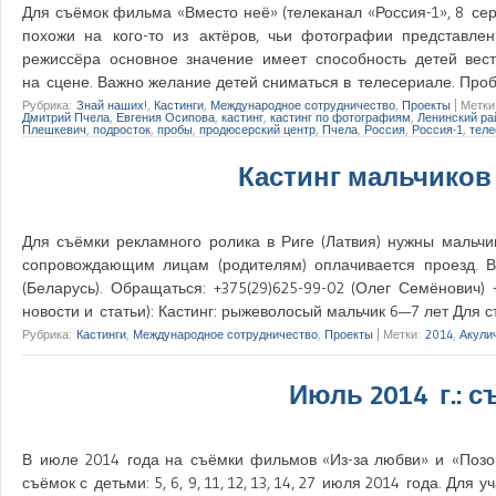
Для съёмок фильма «Вместо неё» (телеканал «Россия-1», 8 сер
похожи на кого-то из актёров, чьи фотографии представле
режиссёра основное значение имеет способность детей вест
на сцене. Важно желание детей сниматься в телесериале. Проб
Рубрика:
Знай наших!
,
Кастинги
,
Международное сотрудничество
,
Проекты
|
Метки
Дмитрий Пчела
,
Евгения Осипова
,
кастинг
,
кастинг по фотографиям
,
Ленинский ра
Плешкевич
,
подросток
,
пробы
,
продюсерский центр
,
Пчела
,
Россия
,
Россия-1
,
теле
Кастинг мальчиков 
Для съёмки рекламного ролика в Риге (Латвия) нужны мальч
сопровождающим лицам (родителям) оплачивается проезд. В
(Беларусь). Обращаться: +375(29)625-99-02 (Олег Семёнович)
новости и статьи): Кастинг: рыжеволосый мальчик 6—7 лет Для
Рубрика:
Кастинги
,
Международное сотрудничество
,
Проекты
|
Метки:
2014
,
Акули
Июль 2014 г.: с
В июле 2014 года на съёмки фильмов «Из-за любви» и «Позов
съёмок с детьми: 5, 6, 9, 11, 12, 13, 14, 27 июля 2014 года. Д