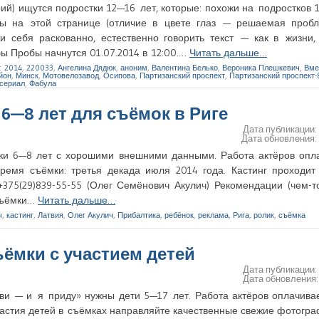
ий) ищутся подростки 12—16 лет, которые: похожи на подростков 
ны на этой странице (отличие в цвете глаз — решаемая пробл
и себя раскованно, естественно говорить текст — как в жизни,
ы Пробы начнутся 01.07.2014 в 12:00.…
Читать дальше…
:
2014
,
220033
,
Ангелина Дядюк
,
аноним
,
Валентина Белько
,
Вероника Плешкевич
,
Вме
йон
,
Минск
,
Мотовелозавод
,
Осипова
,
Партизанский проспект
,
Партизанский проспект-
сериал
,
Фабула
6—8 лет для съёмок в Риге
Дата публикации
Дата обновления
ики 6—8 лет с хорошими внешними данными. Работа актёров опла
ремя съёмки: третья декада июля 2014 года. Кастинг проходит
 +375(29)839-55-55 (Олег Семёнович Акулич) Рекомендации (чем-
 съёмки…
Читать дальше…
ч
,
кастинг
,
Латвия
,
Олег Акулич
,
Прибалтика
,
ребёнок
,
реклама
,
Рига
,
ролик
,
съёмка
ъёмки с участием детей
Дата публикации
Дата обновления
и — и я приду» нужны дети 5—17 лет. Работа актёров оплачивае
ля участия детей в съёмках направляйте качественные свежие фотогр