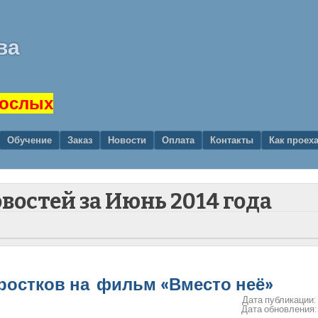
ва
рослых
Обучение
Заказ
Новости
Оплата
Контакты
Как проех
востей за
Июнь 2014 года
одростков на фильм «Вместо неё»
Дата публикации
Дата обновления