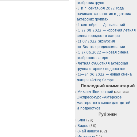
актёрских групп
3 и 4 сентября 2022 года
начинаются занятия в детских
актёрских группах
1 сентября — День знаний
С 29.08.2022 — короткая летняя
смена городского лагеря
11.07.2022: экскурсия
по Белтелерадиокомпании
С 27.06.2022 — новая смена
актёрского лагеря
Летняя субботняя актёрская
группа старших подростков
13—24.06.2022 — новая смена
лагеря «Acting Camp»
Последний комментарий
Михаил Шпилевский
к записи
Экспресс-курс «Актёрское
мастерство в кино» для детей
и подростков
Рубрики
Блог
(28)
Видео
(56)
Знай наших!
(62)
Интервью
(11)