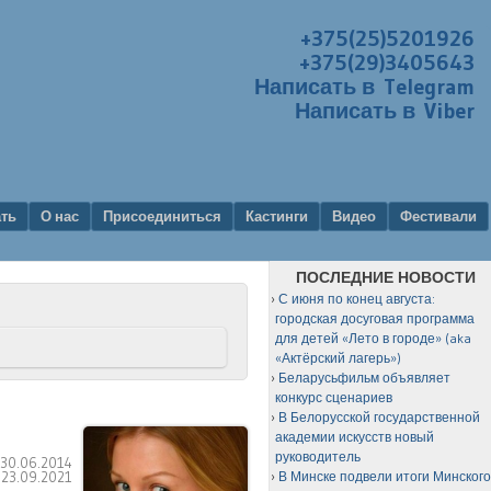
+375(25)5201926
+375(29)3405643
Написать в Telegram
Написать в Viber
ать
О нас
Присоединиться
Кастинги
Видео
Фестивали
ПОСЛЕДНИЕ НОВОСТИ
С июня по конец августа:
городская досуговая программа
для детей «Лето в городе» (aka
«Актёрский лагерь»)
Беларусьфильм объявляет
конкурс сценариев
В Белорусской государственной
академии искусств новый
руководитель
:
30.06.2014
:
23.09.2021
В Минске подвели итоги Минског