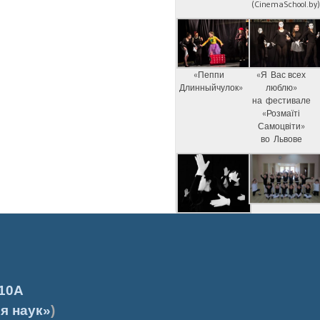
(CinemaSchool.by
«Пеппи
«Я Вас всех
Длинныйчулок»
люблю»
на фестивале
«Розмаїті
Самоцвіти»
во Львове
10А
я наук»
)