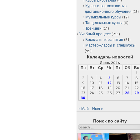
Курсы рисования
(4)
Курсы с возможностью
дистанционного обучения
(13)
Музыкальные курсы
(12)
Танцевальные курсы
(6)
Тренинги
(14)
Учебный процесс
(211)
Бесплатные занятия
(51)
Мастер-классы и спецкурсы
(95)
Календарь новостей
Июнь 2014
Пн
Вт
Ср
Чт
Пт
Сб
Вс
1
2
3
4
5
6
7
8
9
10
11
12
13
14
15
16
17
18
19
20
21
22
23
24
25
26
27
28
29
30
« Май
Июл »
Поиск по сайту
Search