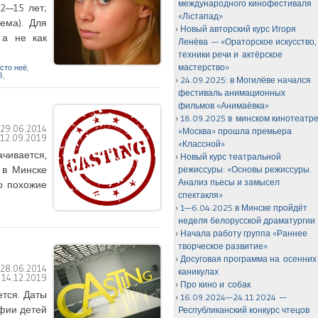
международного кинофестиваля
12—15 лет;
«Лiстапад»
ема). Для
Новый авторский курс Игоря
 а не как
Ленёва — «Ораторское искусство,
техники речи и актёрское
мастерство»
сто неё
,
8
,
24.09.2025: в Могилёве начался
фестиваль анимационных
фильмов «Анимаёвка»
18.09.2025 в минском кинотеатр
:
29.06.2014
«Москва» прошла премьера
:
12.09.2019
«Классной»
чивается,
Новый курс театральной
 в Минске
режиссуры: «Основы режиссуры.
Анализ пьесы и замысел
то похожие
спектакля»
1—6.04.2025 в Минске пройдёт
неделя белорусской драматургии
Начала работу группа «Раннее
творческое развитие»
Досуговая программа на осенних
:
28.06.2014
каникулах
:
14.12.2019
Про кино и собак
тся. Даты
16.09.2024—24.11.2024 —
афии детей
Республиканский конкурс чтецов