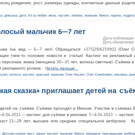
есяц рождения, рост, размеры одежды, контактные данные родите
ка
,
девушка
,
дети
,
Из-за любви
,
июль
,
кастинг
,
любовь
,
мальчик
,
Минск
,
парень
,
подрос
олосый мальчик 6—7 лет
Дата публикации
Дата обновления
чик (на вид — 6—7 лет). Обращаться: +375(29)6259902 (Олег С
ции (чем-то похожие новости и статьи): Кастинг на рекламный р
н персонаж: мама (женщина 30—35 лет, волосы светлые). Съёмка 
ля рекламного ролика…
Читать дальше…
кулич
,
волосы
,
кастинг
,
красный
,
мальчик
,
Олег Акулич
,
Олег Семёнович
,
реклама
,
рыж
кая сказка» приглашает детей на съё
 детей на съёмки. Съёмки проходят в Минске. Участие в съёмках
5—6.04.2013 — кастинг для съёмки в рекламе 5—6.04.2013 — кастин
зраст 23—28 лет; высшее или среднее специальное актёрское… 
и
,
Детская сказка
,
жест
,
канал
,
кастинг
,
мальчик
,
Минск
,
передача
,
приглашение
,
ребёно