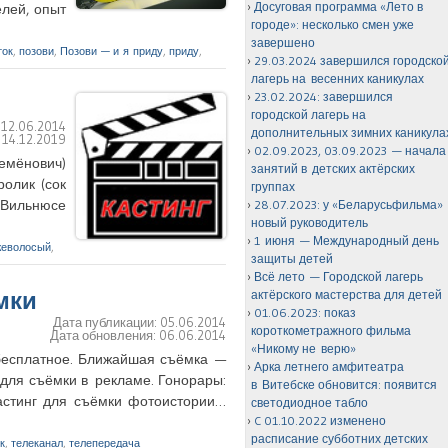
Досуговая программа «Лето в
лей, опыт
городе»: несколько смен уже
завершено
ток
,
позови
,
Позови — и я приду
,
приду
,
29.03.2024 завершился городско
лагерь на весенних каникулах
23.02.2024: завершился
городской лагерь на
:
12.06.2014
дополнительных зимних каникула
:
14.12.2019
02.09.2023, 03.09.2023 — начала
емёнович)
занятий в детских актёрских
олик (сок
группах
в Вильнюсе
28.07.2023: у «Беларусьфильма»
новый руководитель
1 июня — Международный день
еволосый
,
защиты детей
Всё лето — Городской лагерь
мки
актёрского мастерства для детей
01.06.2023: показ
Дата публикации:
05.06.2014
короткометражного фильма
Дата обновления:
06.06.2014
«Никому не верю»
 бесплатное. Ближайшая съёмка —
Арка летнего амфитеатра
г для съёмки в рекламе. Гонорары:
в Витебске обновится: появится
Кастинг для съёмки фотоистории…
светодиодное табло
C 01.10.2022 изменено
расписание субботних детских
к
,
телеканал
,
телепередача