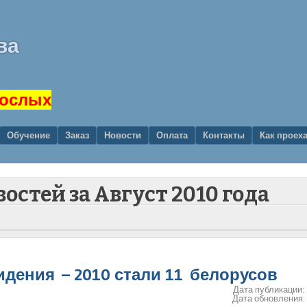
ва
рослых
Обучение
Заказ
Новости
Оплата
Контакты
Как проех
востей за
Август 2010 года
дения – 2010 стали 11 белорусов
Дата публикации:
Дата обновления