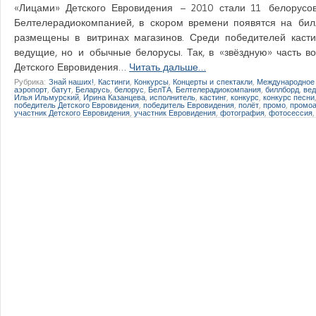
«Лицами» Детского Евровидения – 2010 стали 11 белорусов
Белтелерадиокомпанией, в скором времени появятся на билл
размещены в витринах магазинов. Среди победителей каст
ведущие, но и обычные белорусы. Так, в «звёздную» часть в
Детского Евровидения…
Читать дальше…
Рубрика:
Знай наших!
,
Кастинги
,
Конкурсы
,
Концерты и спектакли
,
Международное 
аэропорт
,
батут
,
Беларусь
,
белорус
,
БелТА
,
Белтелерадиокомпания
,
биллборд
,
ве
Илья Ильмурский
,
Ирина Казанцева
,
исполнитель
,
кастинг
,
конкурс
,
конкурс песни
победитель Детского Евровидения
,
победитель Евровидения
,
полёт
,
промо
,
промоа
участник Детского Евровидения
,
участник Евровидения
,
фотография
,
фотосессия