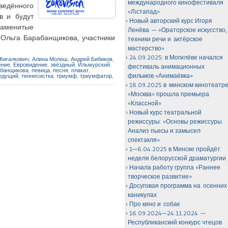
международного кинофестиваля
ведённого
«Лiстапад»
в и будут
Новый авторский курс Игоря
наменитые
Ленёва — «Ораторское искусство,
 Ольга Барабанщикова, участники
техники речи и актёрское
мастерство»
24.09.2025: в Могилёве начался
Жигалкович
,
Алина Молош
,
Андрей Бибиков
,
ение
,
Евровидение
,
звёздный
,
Ильмурский
,
фестиваль анимационных
абанщикова
,
певица
,
песня
,
плакат
,
фильмов «Анимаёвка»
едущий
,
теннесистка
,
триумф
,
триумфатор
,
18.09.2025 в минском кинотеатр
«Москва» прошла премьера
«Классной»
Новый курс театральной
режиссуры: «Основы режиссуры.
Анализ пьесы и замысел
спектакля»
1—6.04.2025 в Минске пройдёт
неделя белорусской драматургии
Начала работу группа «Раннее
творческое развитие»
Досуговая программа на осенних
каникулах
Про кино и собак
16.09.2024—24.11.2024 —
Республиканский конкурс чтецов