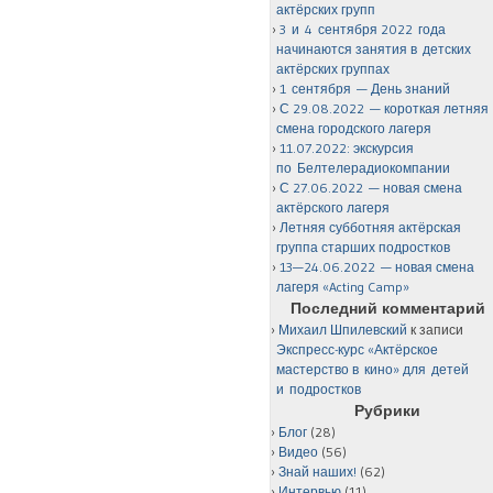
актёрских групп
3 и 4 сентября 2022 года
начинаются занятия в детских
актёрских группах
1 сентября — День знаний
С 29.08.2022 — короткая летняя
смена городского лагеря
11.07.2022: экскурсия
по Белтелерадиокомпании
С 27.06.2022 — новая смена
актёрского лагеря
Летняя субботняя актёрская
группа старших подростков
13—24.06.2022 — новая смена
лагеря «Acting Camp»
Последний комментарий
Михаил Шпилевский
к записи
Экспресс-курс «Актёрское
мастерство в кино» для детей
и подростков
Рубрики
Блог
(28)
Видео
(56)
Знай наших!
(62)
Интервью
(11)