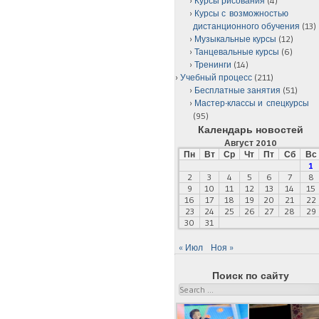
Курсы рисования
(4)
Курсы с возможностью
дистанционного обучения
(13)
Музыкальные курсы
(12)
Танцевальные курсы
(6)
Тренинги
(14)
Учебный процесс
(211)
Бесплатные занятия
(51)
Мастер-классы и спецкурсы
(95)
Календарь новостей
Август 2010
Пн
Вт
Ср
Чт
Пт
Сб
Вс
1
2
3
4
5
6
7
8
9
10
11
12
13
14
15
16
17
18
19
20
21
22
23
24
25
26
27
28
29
30
31
« Июл
Ноя »
Поиск по сайту
Search