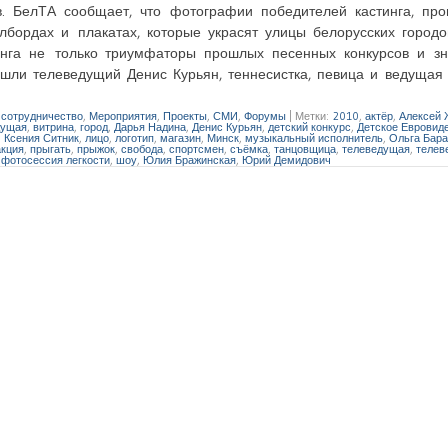
. БелТА сообщает, что фотографии победителей кастинга, про
бордах и плакатах, которые украсят улицы белорусских городо
инга не только триумфаторы прошлых песенных конкурсов и з
ошли телеведущий Денис Курьян, теннесистка, певица и ведущая
сотрудничество
,
Мероприятия
,
Проекты
,
СМИ
,
Форумы
|
Метки:
2010
,
актёр
,
Алексей 
дущая
,
витрина
,
город
,
Дарья Надина
,
Денис Курьян
,
детский конкурс
,
Детское Евровид
,
Ксения Ситник
,
лицо
,
логотип
,
магазин
,
Минск
,
музыкальный исполнитель
,
Ольга Бар
кция
,
прыгать
,
прыжок
,
свобода
,
спортсмен
,
съёмка
,
танцовщица
,
телеведущая
,
телев
,
фотосессия легкости
,
шоу
,
Юлия Бражинская
,
Юрий Демидович