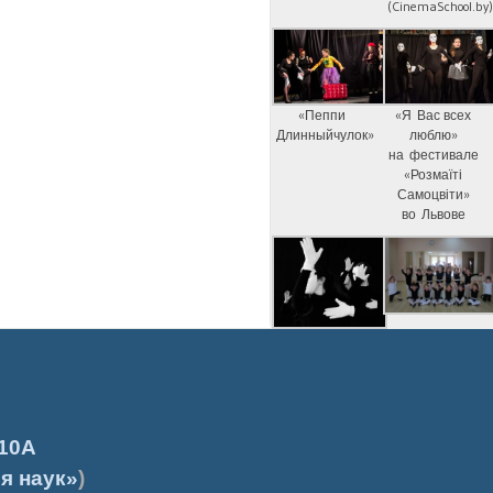
(CinemaSchool.by
«Пеппи
«Я Вас всех
Длинныйчулок»
люблю»
на фестивале
«Розмаїті
Самоцвіти»
во Львове
10А
я наук»
)