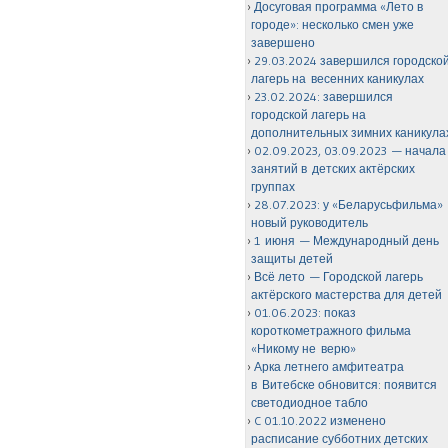
Досуговая программа «Лето в
городе»: несколько смен уже
завершено
29.03.2024 завершился городско
лагерь на весенних каникулах
23.02.2024: завершился
городской лагерь на
дополнительных зимних каникула
02.09.2023, 03.09.2023 — начала
занятий в детских актёрских
группах
28.07.2023: у «Беларусьфильма»
новый руководитель
1 июня — Международный день
защиты детей
Всё лето — Городской лагерь
актёрского мастерства для детей
01.06.2023: показ
короткометражного фильма
«Никому не верю»
Арка летнего амфитеатра
в Витебске обновится: появится
светодиодное табло
C 01.10.2022 изменено
расписание субботних детских