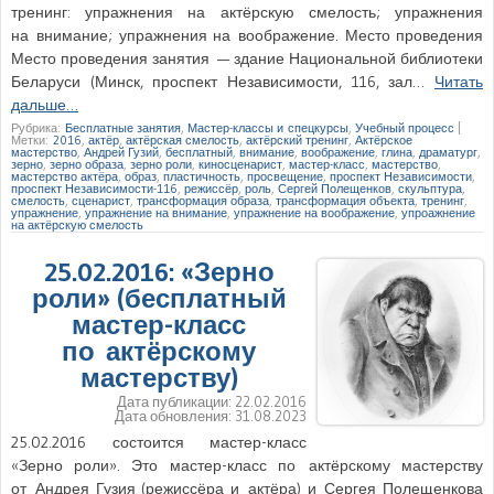
тренинг: упражнения на актёрскую смелость; упражнения
на внимание; упражнения на воображение. Место проведения
Место проведения занятия — здание Национальной библиотеки
Беларуси (Минск, проспект Независимости, 116, зал…
Читать
дальше…
Рубрика:
Бесплатные занятия
,
Мастер-классы и спецкурсы
,
Учебный процесс
|
Метки:
2016
,
актёр
,
актёрская смелость
,
актёрский тренинг
,
Актёрское
мастерство
,
Андрей Гузий
,
бесплатный
,
внимание
,
воображение
,
глина
,
драматург
,
зерно
,
зерно образа
,
зерно роли
,
киносценарист
,
мастер-класс
,
мастерство
,
мастерство актёра
,
образ
,
пластичность
,
просвещение
,
проспект Независимости
,
проспект Независимости-116
,
режиссёр
,
роль
,
Сергей Полещенков
,
скульптура
,
смелость
,
сценарист
,
трансформация образа
,
трансформация объекта
,
тренинг
,
упражнение
,
упражнение на внимание
,
упражнение на воображение
,
упроажнение
на актёрскую смелость
25.02.2016: «Зерно
роли» (бесплатный
мастер-класс
по актёрскому
мастерству)
Дата публикации:
22.02.2016
Дата обновления:
31.08.2023
25.02.2016 состоится мастер-класс
«Зерно роли». Это мастер-класс по актёрскому мастерству
от Андрея Гузия (режиссёра и актёра) и Сергея Полещенкова