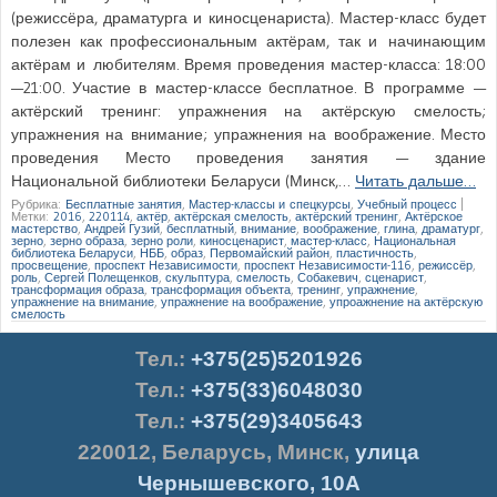
(режиссёра, драматурга и киносценариста). Мастер-класс будет
полезен как профессиональным актёрам, так и начинающим
актёрам и любителям. Время проведения мастер-класса: 18:00
—21:00. Участие в мастер-классе бесплатное. В программе —
актёрский тренинг: упражнения на актёрскую смелость;
упражнения на внимание; упражнения на воображение. Место
проведения Место проведения занятия — здание
Национальной библиотеки Беларуси (Минск,…
Читать дальше…
Рубрика:
Бесплатные занятия
,
Мастер-классы и спецкурсы
,
Учебный процесс
|
Метки:
2016
,
220114
,
актёр
,
актёрская смелость
,
актёрский тренинг
,
Актёрское
мастерство
,
Андрей Гузий
,
бесплатный
,
внимание
,
воображение
,
глина
,
драматург
,
зерно
,
зерно образа
,
зерно роли
,
киносценарист
,
мастер-класс
,
Национальная
библиотека Беларуси
,
НББ
,
образ
,
Первомайский район
,
пластичность
,
просвещение
,
проспект Независимости
,
проспект Независимости-116
,
режиссёр
,
роль
,
Сергей Полещенков
,
скульптура
,
смелость
,
Собакевич
,
сценарист
,
трансформация образа
,
трансформация объекта
,
тренинг
,
упражнение
,
упражнение на внимание
,
упражнение на воображение
,
упроажнение на актёрскую
смелость
Тел.
:
+375(25)5201926
Тел.:
+375(33)6048030
Тел.:
+375(29)3405643
220012
,
Беларусь
,
Минск
,
улица
Чернышевского, 10А