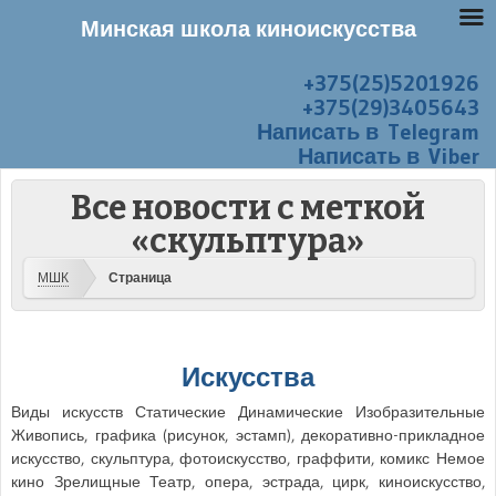
Минская школа киноискусства
+375(25)5201926
Перейти к содержанию
Меню
+375(29)3405643
Написать в Telegram
Написать в Viber
Все новости с меткой
«скульптура»
МШК
Страница
Искусства
Виды искусств Статические Динамические Изобразительные
Живопись, графика (рисунок, эстамп), декоративно-прикладное
искусство, скульптура, фотоискусство, граффити, комикс Немое
кино Зрелищные Театр, опера, эстрада, цирк, киноискусство,