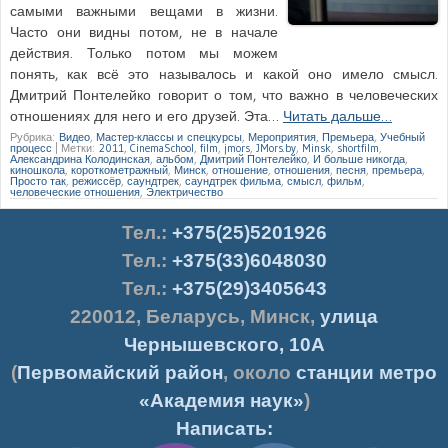
самыми важными вещами в жизни.
Часто они видны потом, не в начале
действия. Только потом мы можем
понять, как всё это называлось и какой оно имело смысл.
Дмитрий Понтелейко говорит о том, что важно в человеческих
отношениях для него и его друзей. Эта…
Читать дальше…
Рубрика:
Видео
,
Мастер-классы и спецкурсы
,
Мероприятия
,
Премьера
,
Учебный
процесс
|
Метки:
2011
,
CinemaSchool
,
film
,
jmors
,
JMors.by
,
Minsk
,
shortfilm
,
Александрина Колодинская
,
альбом
,
Дмитрий Понтелейко
,
И больше никогда
,
киношкола
,
короткометражный
,
Минск
,
отношение
,
отношения
,
песня
,
премьера
,
Просто так
,
режиссёр
,
саундтрек
,
саундтрек фильма
,
смысл
,
фильм
,
человеческие отношения
,
Электричество
Тел.
:
+375(25)5201926
Тел.:
+375(33)6048030
Тел.:
+375(29)3405643
220012
,
Беларусь
,
Минск
,
улица
Чернышевского, 10А
(
Первомайский район
, около
станции метро
«Академия наук»
)
Написать: