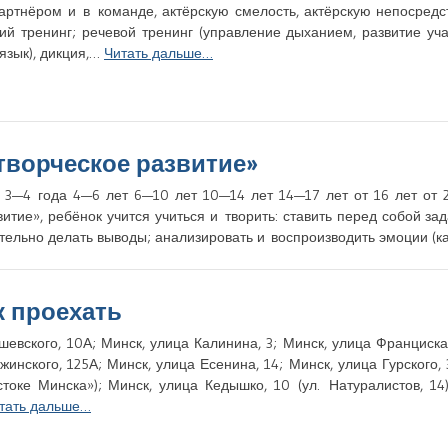
артнёром и в команде, актёрскую смелость, актёрскую непосредс
кий тренинг; речевой тренинг (управление дыханием, развитие у
язык), дикция,…
Читать дальше…
творческое развитие»
3—4 года 4—6 лет 6—10 лет 10—14 лет 14—17 лет от 16 лет от 2
тие», ребёнок учится учиться и творить: ставить перед собой зад
тельно делать выводы; анализировать и воспроизводить эмоции (ка
к проехать
евского, 10А; Минск, улица Калинина, 3; Минск, улица Франциск
инского, 125А; Минск, улица Есенина, 14; Минск, улица Гурского, 
стоке Минска»); Минск, улица Кедышко, 10 (ул. Натуралистов, 14)
тать дальше…