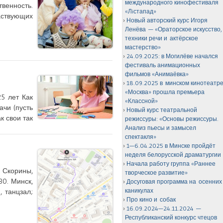
международного кинофестиваля
твенность.
«Лiстапад»
частвующих
Новый авторский курс Игоря
Ленёва — «Ораторское искусство,
техники речи и актёрское
мастерство»
24.09.2025: в Могилёве начался
фестиваль анимационных
фильмов «Анимаёвка»
18.09.2025 в минском кинотеатр
«Москва» прошла премьера
5 лет Как
«Классной»
ачи (пусть
Новый курс театральной
к свои так
режиссуры: «Основы режиссуры.
Анализ пьесы и замысел
спектакля»
1—6.04.2025 в Минске пройдёт
неделя белорусской драматургии
Начала работу группа «Раннее
а Скорины,
творческое развитие»
30. Минск,
Досуговая программа на осенних
каникулах
, танцзал;
Про кино и собак
16.09.2024—24.11.2024 —
Республиканский конкурс чтецов