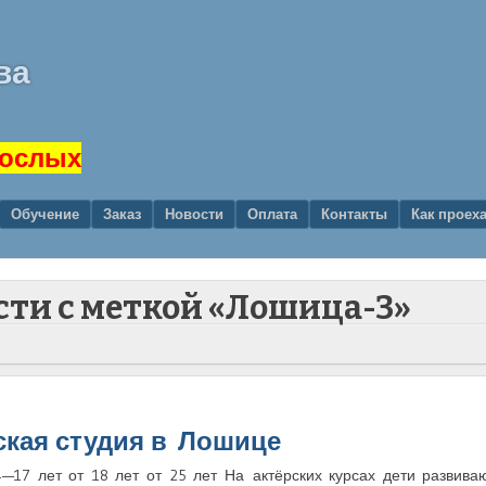
ва
рослых
Обучение
Заказ
Новости
Оплата
Контакты
Как проех
сти с меткой «Лошица-3»
ская студия в Лошице
—17 лет от 18 лет от 25 лет На актёрских курсах дети развиваю