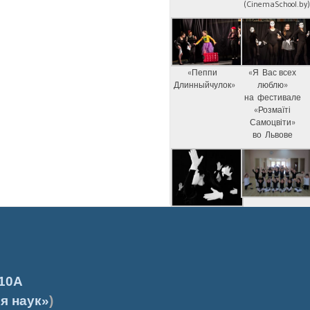
(CinemaSchool.by
«Пеппи
«Я Вас всех
Длинныйчулок»
люблю»
на фестивале
«Розмаїті
Самоцвіти»
во Львове
10А
я наук»
)