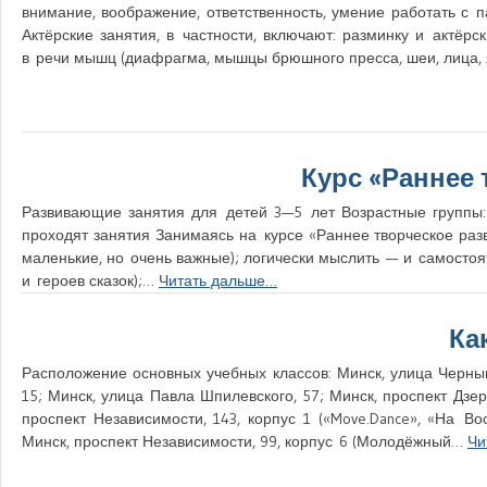
внимание, воображение, ответственность, умение работать с п
Актёрские занятия, в частности, включают: разминку и актёрс
в речи мышц (диафрагма, мышцы брюшного пресса, шеи, лица, 
Курс «Раннее 
Развивающие занятия для детей 3—5 лет Возрастные группы: 
проходят занятия Занимаясь на курсе «Раннее творческое разви
маленькие, но очень важные); логически мыслить — и самостоя
и героев сказок);…
Читать дальше…
Ка
Расположение основных учебных классов: Минск, улица Черныш
15; Минск, улица Павла Шпилевского, 57; Минск, проспект Дзерж
проспект Независимости, 143, корпус 1 («Move.Dance», «На Во
Минск, проспект Независимости, 99, корпус 6 (Молодёжный…
Чи