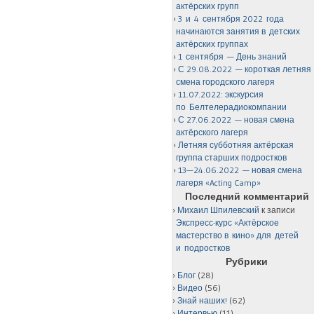
актёрских групп
3 и 4 сентября 2022 года
начинаются занятия в детских
актёрских группах
1 сентября — День знаний
С 29.08.2022 — короткая летняя
смена городского лагеря
11.07.2022: экскурсия
по Белтелерадиокомпании
С 27.06.2022 — новая смена
актёрского лагеря
Летняя субботняя актёрская
группа старших подростков
13—24.06.2022 — новая смена
лагеря «Acting Camp»
Последний комментарий
Михаил Шпилевский
к записи
Экспресс-курс «Актёрское
мастерство в кино» для детей
и подростков
Рубрики
Блог
(28)
Видео
(56)
Знай наших!
(62)
Интервью
(11)