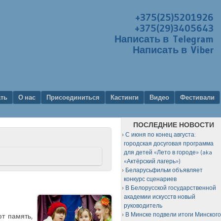
+375(25)5201926
+375(29)3405643
Написать в Telegram
Написать в Viber
ать
О нас
Присоединиться
Кастинги
Видео
Фестивали
ПОСЛЕДНИЕ НОВОСТИ
С июня по конец августа:
городская досуговая программа
для детей «Лето в городе» (aka
«Актёрский лагерь»)
Беларусьфильм объявляет
конкурс сценариев
В Белорусской государственной
академии искусств новый
руководитель
В Минске подвели итоги Минског
т память,