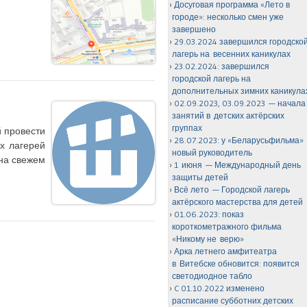
Досуговая программа «Лето в
городе»: несколько смен уже
завершено
29.03.2024 завершился городско
лагерь на весенних каникулах
23.02.2024: завершился
городской лагерь на
дополнительных зимних каникула
02.09.2023, 03.09.2023 — начала
занятий в детских актёрских
группах
й провести
28.07.2023: у «Беларусьфильма»
х лагерей
новый руководитель
 на свежем
1 июня — Международный день
защиты детей
Всё лето — Городской лагерь
актёрского мастерства для детей
01.06.2023: показ
короткометражного фильма
«Никому не верю»
Арка летнего амфитеатра
в Витебске обновится: появится
светодиодное табло
C 01.10.2022 изменено
расписание субботних детских