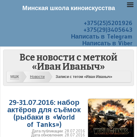
Минская школа киноискусства
+375(25)5201926
Перейти к содержанию
Меню
+375(29)3405643
Написать в Telegram
Написать в Viber
Все новости с меткой
«Иван Иваныч»
МШК
Новости
Записи с тегом «Иван Иваныч»
29-31.07.2016: набор
актёров для съёмок
(рыбаки в «World
of Tanks»)
Дата публикации:
28.07.2016
Дата обновления:
28.07.2016