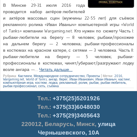
В Минске 29-31 июля 2016 года
проводится набор актёров-любителей
и актёров массовых сцен (мужчины 22-55 лет) для съёмок
рекламного ролика «Иван Иваныч» компьютерной игры «World
of Tanks» компании Wargaming.net. Кто нужен по сюжету Часть I:
рыбаки-любители на берегу — 8 человек; рыбаки/прохожие
на дальнем берегу — 2 человека; рыбаки-профессионалы
в костюмах на красном катере, с сетями — 3 человека. Часть II:
рыбаки-любители на берегу — 5 человек; рыбаки-
профессионалы в костюмах, чинят/убирают/разгружают лодку
возле ангара —…
Читать дальше…
Рубрика:
Кастинги
,
Международное сотрудничество
,
Проекты
|
Метки:
2016
,
Wargaming.net
,
World of Tanks
,
ангар
,
берег
,
Иван Иванович
,
Иван Иваныч
,
кастинг
,
компьютерная игра
,
костюм
,
лодка
,
рекламный
,
ролик
,
рыбак
,
рыбак-любитель
,
рыбак-профессионал
,
сеть
,
съёмка
Тел.
:
+375(25)5201926
Тел.:
+375(33)6048030
Тел.:
+375(29)3405643
220012
,
Беларусь
,
Минск
,
улица
Чернышевского, 10А