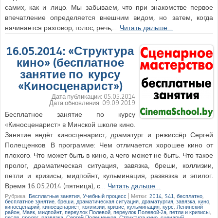
самих, как и лицо. Мы забываем, что при знакомстве первое
впечатление определяется внешним видом, но затем, когда
начинается разговор, голос, речь,…
Читать дальше…
16.05.2014: «Структура
кино» (бесплатное
занятие по курсу
«Киносценарист»)
Дата публикации:
05.05.2014
Дата обновления:
09.09.2019
Бесплатное занятие по курсу
«Киносценарист» в Минской школе кино.
Занятие ведёт киносценарист, драматург и режиссёр Сергей
Полещенков. В программе: Чем отличается хорошее кино от
плохого. Что может быть в кино, а чего может не быть. Что такое
пролог, драматическая ситуация, завязка, бреши, коллизии,
петли и кризисы, мидпойнт, кульминация, развязка и эпилог.
Время 16.05.2014 (пятница), с…
Читать дальше…
Рубрика:
Бесплатные занятия
,
Учебный процесс
|
Метки:
2014
,
S41
,
бесплатно
,
бесплатное занятие
,
бреши
,
драматическая ситуация
,
драматургия
,
завязка
,
кино
,
киносценарий
,
киносценарист
,
коллизии
,
кризис
,
кульминация
,
курс
,
Ленинский
район
,
Маяк
,
мидпойнт
,
переулок Полевой
,
переулок Полевой-2а
,
петли и кризисы
,
петля
,
пролог
,
развязка
,
Сергей Полещенков
,
Структура кино
,
сценарий
,