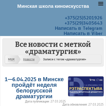
Минская школа киноискусства
+375(25)5201926
Перейти к содержанию
Меню
+375(29)3405643
Написать в Telegram
Написать в Viber
Все новости с меткой
«драматургия»
МШК
Новости
Записи с тегом «драматургия»
1—6.04.2025 в Минске
пройдёт неделя
белорусской
драматургии
Дата публикации:
27.03.2025
Дата обновления:
27.03.2025