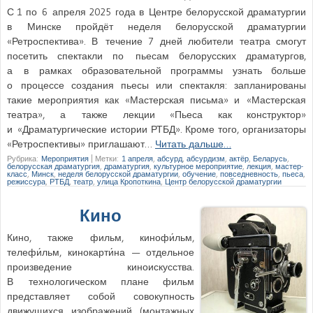
С 1 по 6 апреля 2025 года в Центре белорусской драматургии
в Минске пройдёт неделя белорусской драматургии
«Ретроспектива». В течение 7 дней любители театра смогут
посетить спектакли по пьесам белорусских драматургов,
а в рамках образовательной программы узнать больше
о процессе создания пьесы или спектакля: запланированы
такие мероприятия как «Мастерская письма» и «Мастерская
театра», а также лекции «Пьеса как конструктор»
и «Драматургические истории РТБД». Кроме того, организаторы
«Ретроспективы» приглашают…
Читать дальше…
Рубрика:
Мероприятия
|
Метки:
1 апреля
,
абсурд
,
абсурдизм
,
актёр
,
Беларусь
,
белорусская драматургия
,
драматургия
,
культурное мероприятие
,
лекция
,
мастер-
класс
,
Минск
,
неделя белорусской драматургии
,
обучение
,
повседневность
,
пьеса
,
режиссура
,
РТБД
,
театр
,
улица Кропоткина
,
Центр белорусской драматургии
Кино
Кино, также фильм, кинофи́льм,
телефи́льм, кинокарти́на — отдельное
произведение киноискусства.
В технологическом плане фильм
представляет собой совокупность
движущихся изображений (монтажных