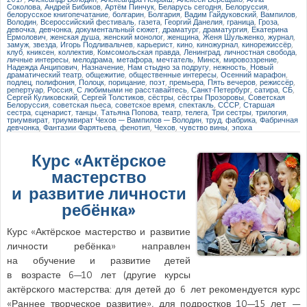
Соколова
,
Андрей Бибиков
,
Артём Пинчук
,
Беларусь сегодня
,
Белоруссия
,
белорусское книгопечатание
,
болгарин
,
Болгария
,
Вадим Гайдуковский
,
Вампилов
,
Володин
,
Всероссийский фестиваль
,
газета
,
Георгий Данелия
,
граница
,
Гроза
,
девочка
,
девчонка
,
документальный сюжет
,
драматург
,
драматургия
,
Екатерина
Ермолович
,
женская душа
,
женский монолог
,
женщина
,
Женя Шульженко
,
журнал
,
замуж
,
звезда
,
Игорь Подливальчев
,
карьерист
,
кино
,
киножурнал
,
кинорежиссёр
,
клуб
,
книксен
,
коллектив
,
Комсомольская правда
,
Ленинград
,
личностная свобода
,
личные интересы
,
мелодрама
,
метафора
,
мечтатель
,
Минск
,
мировоззрение
,
Надежда Анципович
,
Назначение
,
Нам стыдно за подругу
,
нежность
,
Новый
драматический театр
,
общежитие
,
общественные интересы
,
Осенний марафон
,
подлец
,
полифония
,
Полоцк
,
порицание
,
поэт
,
премьера
,
Пять вечеров
,
режиссёр
,
репертуар
,
Россия
,
С любимыми не расставайтесь
,
Санкт-Петербург
,
сатира
,
СБ
,
Сергей Куликовский
,
Сергей Толстиков
,
сёстры
,
сёстры Прозоровы
,
Советская
Белоруссия
,
советская пьеса
,
советское время
,
спектакль
,
СССР
,
Старшая
сестра
,
сценарист
,
танцы
,
Татьяна Попова
,
театр
,
телега
,
Три сестры
,
трилогия
,
триумвират
,
триумвират Чехов — Вампилов — Володин
,
труд
,
фабрика
,
Фабричная
девчонка
,
Фантазии Фарятьева
,
фенотип
,
Чехов
,
чувство вины
,
эпоха
Курс «Актёрское
мастерство
и развитие личности
ребёнка»
Курс «Актёрское мастерство и развитие
личности ребёнка» направлен
на обучение и развитие детей
в возрасте 6—10 лет (другие курсы
актёрского мастерства: для детей до 6 лет рекомендуется курс
«Раннее творческое развитие», для подростков 10—15 лет —