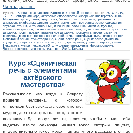
(вторник), 18:00—21:00, 01.10.2014 (среда), 18:00—21:00. Место…
Читать дальше…
Рубрика:
Бесплатные занятия
,
Кастинги
,
Учебный процесс
|
Метки:
2014
,
2015
,
220040
,
авторский курс
,
актёрские способности
,
Актёрское мастерство
,
Анна
Мишутина
,
артикуляция
,
аудитория
,
басня
,
голос
,
голосовой
,
грамотность
,
диапазон
,
диафрагма
,
дикция
,
драматургия
,
занятие группа
,
звукоподражания
,
звукосочетания
,
интонационный
,
интонация
,
Калинина
,
мимика
,
музыка
,
начальный уровень
,
Партизанский район
,
пластика
,
подача
,
постановка речевого
дыхания
,
посыл
,
поэзия
,
правильное дыхание
,
программа
,
проза
,
развитие
,
разминка
,
разогрев
,
резонатор
,
речевой
,
речь
,
сертификат
,
сила
,
скороговорки
,
Советский район
,
стихотворение
,
сценическая речь
,
сценическое движение
,
сценречь
,
творческое упражнение
,
текст
,
тренировка
,
улица Захарова
,
улица
Некрасова
,
улица Некрасова-5
,
улучшение
,
упражнение
,
формирование
,
Чернышевского
,
чувство ритма
,
этюд
,
Якуба Коласа
Курс «Сценическая
речь с элементами
актёрского
мастерства»
Рассказывают, что когда к Сократу
привели человека, о котором
он должен был высказать своё мнение,
мудрец долго смотрел на него, а потом
воскликнул:«Да говори же ты, наконец, чтобы я мог тебя
видеть!» Кто-то однажды назвал голос «вторым лицом»,
и действительно голос может так же много рассказать о нас