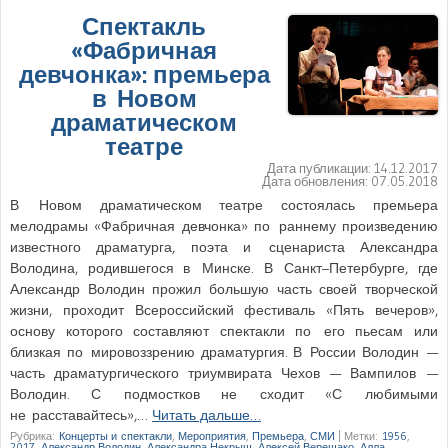
Спектакль
«Фабричная
девчонка»: премьера
в Новом
драматическом
театре
Дата публикации:
14.12.2017
Дата обновления:
07.05.2018
В Новом драматическом театре состоялась премьера
мелодрамы «Фабричная девчонка» по раннему произведению
известного драматурга, поэта и сценариста Александра
Володина, родившегося в Минске. В Санкт–Петербурге, где
Александр Володин прожил большую часть своей творческой
жизни, проходит Всероссийский фестиваль «Пять вечеров»,
основу которого составляют спектакли по его пьесам или
близкая по мировоззрению драматургия. В России Володин —
часть драматургического триумвирата Чехов — Вампилов —
Володин. С подмостков не сходит «С любимыми
не расставайтесь»,…
Читать дальше…
Рубрика:
Концерты и спектакли
,
Мероприятия
,
Премьера
,
СМИ
|
Метки:
1956
,
2017
,
Александр Володин
,
Александра Некрыш
,
Алексей Верещако
,
Алла