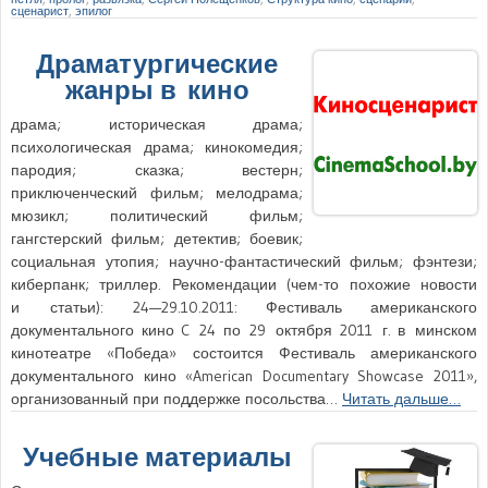
сценарист
,
эпилог
Драматургические
жанры в кино
драма; историческая драма;
психологическая драма; кинокомедия;
пародия; сказка; вестерн;
приключенческий фильм; мелодрама;
мюзикл; политический фильм;
гангстерский фильм; детектив; боевик;
социальная утопия; научно-фантастический фильм; фэнтези;
киберпанк; триллер. Рекомендации (чем-то похожие новости
и статьи): 24—29.10.2011: Фестиваль американского
документального кино C 24 по 29 октября 2011 г. в минском
кинотеатре «Победа» состоится Фестиваль американского
документального кино «American Documentary Showcase 2011»,
организованный при поддержке посольства…
Читать дальше…
Учебные материалы