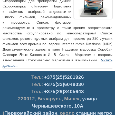
Скороговорки для тренировки дикции
Скороговорка «Лигурия» Подготовка
к съёмкам актёрской видеовизитки
Списки фильмов, рекомендованных
к просмотру: Список фильмов,
рекомендуемых к просмотру с точки зрения операторского
мастерства (сгруппировано по кинооператорам) Список
фильмов, рекомендуемых актёрам для просмотра 250 лучших
фильмов всех времён по версии Internet Movie Database (IMDb)
Драматургические жанры в кино Надувная массовка Соробан
Словари Язык Киноязык И. В. Сталин. Марксизм и вопросы
языкознания. Относительно марксизма в языкознании…
Читать
дальше…
Тел.
:
+375(25)5201926
Тел.:
+375(33)6048030
Тел.:
+375(29)3405643
220012
,
Беларусь
,
Минск
,
улица
Чернышевского, 10А
(
Первомайский район
, около
станции метро