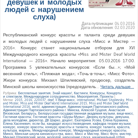
девушек и молодых
людей с нарушением
слуха)
Дата публикации:
04.03.2016
Дата обновления:
02.03.2020
Республиканский конкурс красоты и таланта среди девушек
и молодых людей с нарушением слуха «Мисс и Мистер —
2016». Конкурс станет национальным отбором для XVI
Международного конкурса красоты «Miss and Mister Deaf World
International — 2016». Начало мероприятия: 05.03.2016 17:00.
Программа 5 увлекательных конкурсов: «Если бы…»; «Мой
весенний стиль»; «Пляжная мода»; «Точь-в-точь»; «Мисс Фото».
Жюри конкурса: Михаил Шпилевский, продюсер, создатель
Минской школы киноискусства (председатель…
Читать дальше…
Рубрика:
Бесплатные занятия
,
Знай наших!
,
Кастинги
,
Конкурсы
,
Концерты
и спектакли
,
Международное сотрудничество
,
Мероприятия
,
Проекты
|
Метки:
2015
,
2016
,
220037
,
deaf
,
II Вице-мисс
,
international
,
Michael Shpilevsky
,
Miss
and Mister
,
Miss and Mister Deaf World International 2015
,
Miss and Mister Deaf World
International 2016
,
world
,
администрация
,
Администрация Партизанского района
,
Администрация Партизанского района г. Минска
,
Алексей Гущеня
,
Анастасия
Вязовская
,
Беларусь
,
Белорусская государственная академия музыки
,
вице-мисс
,
Гостиная красоты
,
Гостиная красоты «Шуры-Муры»
,
Дворец культуры
,
девушка
,
дела молодёжи
,
директор
,
ДК Шарко
,
доцент
,
Екатерина Усова
,
Елена Куракина
,
Елена Хасеневич
,
если бы
,
кандидат искусствоведения
,
кафедра теории музыки
,
конкурс
,
конкурс красоты
,
конкурс красоты и таланта
,
конкурс таланта
,
красота
,
культура
,
марень
,
Международный конкурс
,
Международный конкурс красоты
,
Минск
,
Минская школа киноискусства
,
мисс
,
Мисс и Мистер
,
Мисс Фото
,
мистер
,
Михаил Шпилевский
,
мода
,
молодой
,
нарушение слуха
,
национальный отбор
,