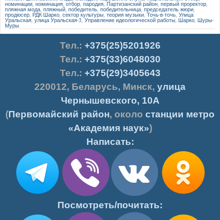
номинации
,
номинация
,
отбор
,
пародия
,
Партизанский район
,
первый проректор
,
пляжная мода
,
пляжный
,
победитель
,
победительница
,
председатель жюри
,
продюсер
,
РДК Шарко
,
сектор культуры
,
теория музыки
,
Точь-в-точь
,
Улица
Уральская
,
улица Уральская-3
,
Управление идеологической работы
,
Шарко
,
Шуры-
Муры
Тел.
:
+375(25)5201926
Тел.:
+375(33)6048030
Тел.:
+375(29)3405643
220012
,
Беларусь
,
Минск
,
улица
Чернышевского, 10А
(
Первомайский район
, около
станции метро
«Академия наук»
)
Написать:
Посмотреть/почитать: