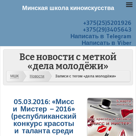
Минская школа киноискусства
+375(25)5201926
Перейти к содержанию
Меню
+375(29)3405643
Написать в Telegram
Написать в Viber
Все новости с меткой
«дела молодёжи»
МШК
Новости
Записи с тегом «дела молодёжи»
05.03.2016: «Мисс
и Мистер – 2016»
(республиканский
конкурс красоты
и таланта среди