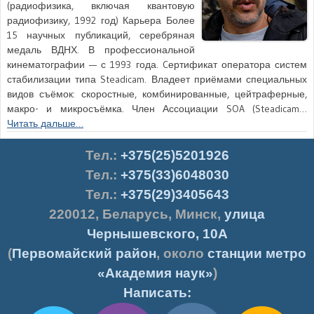
(радиофизика, включая квантовую
радиофизику, 1992 год) Карьера Более
15 научных публикаций, серебряная
медаль ВДНХ. В профессиональной
кинематографии — с 1993 года. Cертификат оператора систем
стабилизации типа Steadicam. Владеет приёмами специальных
видов съёмок: скоростные, комбинированные, цейтраферные,
макро- и микросъёмка. Член Ассоциации SOA (Steadicam…
Читать дальше…
Тел.
:
+375(25)5201926
Тел.:
+375(33)6048030
Тел.:
+375(29)3405643
220012
,
Беларусь
,
Минск
,
улица
Чернышевского, 10А
(
Первомайский район
, около
станции метро
«Академия наук»
)
Написать: