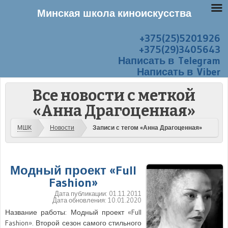
Минская школа киноискусства
+375(25)5201926
Перейти к содержанию
Меню
+375(29)3405643
Написать в Telegram
Написать в Viber
Все новости с меткой
«Анна Драгоценная»
МШК
Новости
Записи с тегом «Анна Драгоценная»
Модный проект «Full
Fashion»
Дата публикации:
01.11.2011
Дата обновления:
10.01.2020
Название работы: Модный проект «Full
Fashion». Второй сезон самого стильного