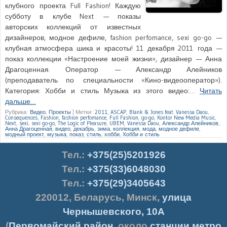
клубного проекта Full Fashion! Каждую
субботу в клубе Next — показы
авторских коллекций от известных
дизайнеров, модное дефиле, fashion perfomance, sexi go-go —
клубная атмосфера шика и красоты! 11 декабря 2011 года —
показ коллекции «Настроение моей жизни», дизайнер — Анна
Драгоценная. Оператор — Александр Алейников
(преподаватель по специальности «Кино-видеооператор»).
Категория: Хобби и стиль Музыка из этого видео:…
Читать
дальше…
Рубрика:
Видео
,
Проекты
|
Метки:
2011
,
ASCAP
,
Blank & Jones feat. Vanessa Daou
,
Consequences
,
Fashion
,
fashion perfomance
,
Full Fashion
,
go-go
,
Kontor New Media Music
,
Next
,
sexi
,
sexi go-go
,
The Logic of Pleasure
,
UBEM
,
Vanessa Daou
,
Александр Алейников
,
Анна Драгоценная
,
видео
,
декабрь
,
зима
,
коллекция
,
мода
,
модное дефиле
,
модный проект
,
музыка
,
показ
,
стиль
,
хобби
,
Хобби и стиль
Тел.
:
+375(25)5201926
Тел.:
+375(33)6048030
Тел.:
+375(29)3405643
220012
,
Беларусь
,
Минск
,
улица
Чернышевского, 10А
(
Первомайский район
, около
станции метро