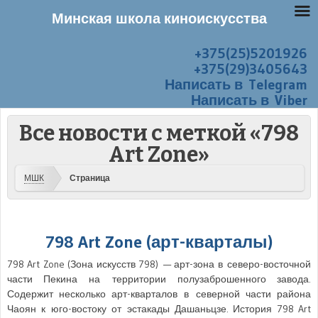
Минская школа киноискусства
+375(25)5201926
Перейти к содержанию
Меню
+375(29)3405643
Написать в Telegram
Написать в Viber
Все новости с меткой «798
Art Zone»
МШК
Страница
798 Art Zone (арт-кварталы)
798 Art Zone (Зона искусств 798) — арт-зона в северо-восточной
части Пекина на территории полузаброшенного завода.
Содержит несколько арт-кварталов в северной части района
Чаоян к юго-востоку от эстакады Дашаньцзе. История 798 Art