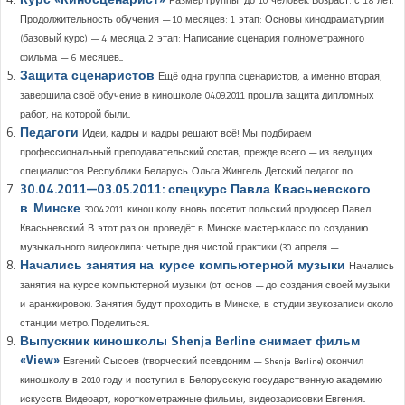
Размер группы: до 10 человек. Возраст: с 18 лет.
Продолжительность обучения — 10 месяцев: 1 этап: Основы кинодраматургии
(базовый курс) — 4 месяца. 2 этап: Написание сценария полнометражного
фильма — 6 месяцев....
Защита сценаристов
Ещё одна группа сценаристов, а именно вторая,
завершила своё обучение в киношколе. 04.09.2011 прошла защита дипломных
работ, на которой были...
Педагоги
Идеи, кадры и кадры решают всё! Мы подбираем
профессиональный преподавательский состав, прежде всего — из ведущих
специалистов Республики Беларусь. Ольга Жингель Детский педагог по...
30.04.2011—03.05.2011: спецкурс Павла Квасьневского
в Минске
30.04.2011 киношколу вновь посетит польский продюсер Павел
Квасьневский. В этот раз он проведёт в Минске мастер-класс по созданию
музыкального видеоклипа: четыре дня чистой практики (30 апреля —...
Начались занятия на курсе компьютерной музыки
Начались
занятия на курсе компьютерной музыки (от основ — до создания своей музыки
и аранжировок). Занятия будут проходить в Минске, в студии звукозаписи около
станции метро. Поделиться...
Выпускник киношколы Shenja Berline снимает фильм
«View»
Евгений Сысоев (творческий псевдоним — Shenja Berline) окончил
киношколу в 2010 году и поступил в Белорусскую государственную академию
искусств. Видеоарт, короткометражные фильмы, видеозарисовки Евгения...