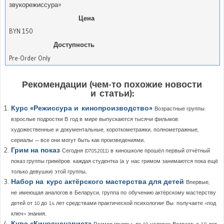
звукорежиссура»
Цена
BYN
150
Доступность
Pre-Order Only
Рекомендации (чем-то похожие новости
и статьи):
Курс «Режиссура и кинопроизводство»
Возрастные группы:
взрослые подростки В год в мире выпускаются тысячи фильмов:
художественные и документальные, короткометражки, полнометражные,
сериалы — все они могут быть как произведениями...
Грим на показ
Сегодня (07.05.2011) в киношколе прошёл первый отчётный
показ группы гримёров: каждая студентка (а у нас гримом занимаются пока ещё
только девушки) этой группы...
Набор на курс актёрского мастерства для детей
Впервые,
не имеющая аналогов в Беларуси, группа по обучению актёрскому мастерству
детей от 10 до 14 лет средствами практической психологии! Вы: получаете «под
ключ» знания...
Курс «Киносценарист»