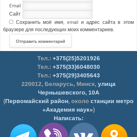
Email
Сайт
Сохранить моё имя, email и адрес сайта в этом
браузере для последующих моих комментариев.
Тел.
:
+375(25)5201926
Тел.:
+375(33)6048030
Тел.:
+375(29)3405643
220012
,
Беларусь
,
Минск
,
улица
Чернышевского, 10А
(
Первомайский район
, около
станции метро
«Академия наук»
)
Написать: