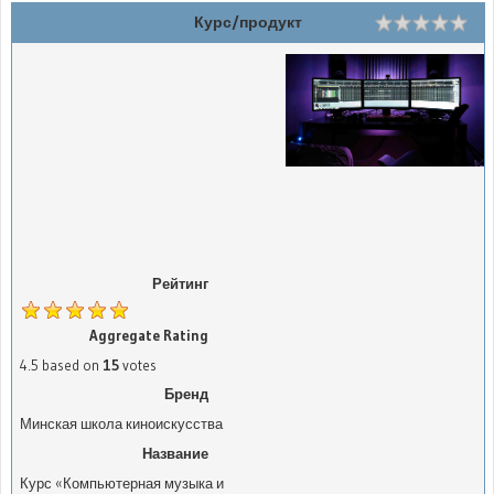
Курс/продукт
Rating
1 s
2 s
3 s
4 s
5 st
Рейтинг
Aggregate Rating
4.5
based on
15
votes
Бренд
Минская школа киноискусства
Название
Курс «Компьютерная музыка и